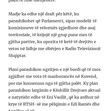
plani të nisë menjëherë.
Madje ka edhe një draft për këtë, ku
parashikohet që Parlamenti, sipas modelit të
komisioneve të reformës zgjedhore dhe asaj
territoriale, të krijojë një grup pune mes të
gjitha partive, ku opozita të ketë të drejtën e
vetos në lidhje me ribërjen e Radio Televizionit
Shqiptar.
Plani parashikon ngritjen e një bordi që të mos
zgjidhet me vota të mazhorancës në Kuvend,
por me konsensus nga të gjitha palët. Ky plan
parashikon largimin e Këshillit Drejtues aktual
e natyrisht edhe të Eni Vasilit, që ka ardhur në
krye të RTSH-së me pëlqimin e Edi Ramës dhe