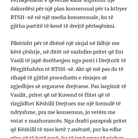
Përfaqësuesit e qeverisë kanë shprehur një
dakordësi për një plan konsensual për ta kthyer
RTSH-në në një media konsensuale, ku të
gjitha partitë të kenë të drejtë përfaqësimi.
Pikërisht për të dhënë një sinjal në lidhje me
këtë çështje, në ditët në vazhdim pritet që Eni
Vasili të japë dorëheqjen nga posti i Drejtorit të
Përgjithshëm të RTSH-së. Akt që më pas do të
rihapë të gjithë procedurën e rinisjes së
zgjedhjes së organeve drejtuese. Pas largimit të
Vasilit, pritet që në Kuvend të flitet që të
rizgjidhet Këshilli Drejtues me një formulë të
ndryshme, pra me konsensus, jo vetëm me
votat e mazhorancës. Nga drafti paraprak pritet
që Këshilli të mos ketë 7 anëtarë, por ka edhe