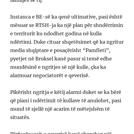
familjes së tij.
Instanca e BE-së ka qenë ultimative, pasi është
mësuar se RTSH-ja ka një plan për shndërrimin
e territorit ku ndodhet godina në kulla
ndërtimi. Duke cituar shqetësimet që ka ngritur
media shqiptare e posaçërisht “Pamfleti”,
pyetjet në Bruksel kanë pasur si temë edhe
mundësinë e ngritjes së një kulle, çka ka
alarmuar negociatorët e qeverisë.
Pikërisht ngritja e këtij alarmi duket se ka bërë
që plani i ndërtimit të kullave të anulohet, pasi
mund të sjellë një acarim të mëtejshëm të
situatës.