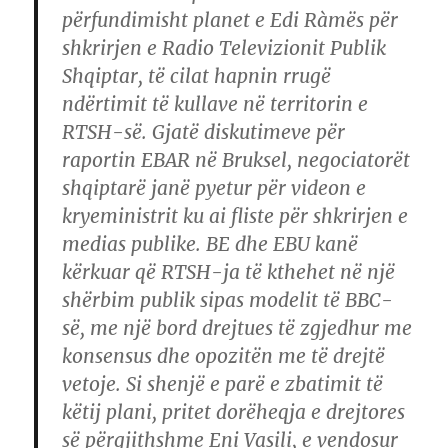
përfundimisht planet e Edi Ràmës për
shkrirjen e Radio Televizionit Publik
Shqiptar, të cilat hapnin rrugë
ndërtimit të kullave në territorin e
RTSH-së. Gjatë diskutimeve për
raportin EBAR në Bruksel, negociatorët
shqiptarë janë pyetur për videon e
kryeministrit ku ai fliste për shkrirjen e
medias publike. BE dhe EBU kanë
kërkuar që RTSH-ja të kthehet në një
shërbim publik sipas modelit të BBC-
së, me një bord drejtues të zgjedhur me
konsensus dhe opozitën me të drejtë
vetoje. Si shenjë e parë e zbatimit të
këtij plani, pritet dorëheqja e drejtores
së përgjithshme Eni Vasili, e vendosur