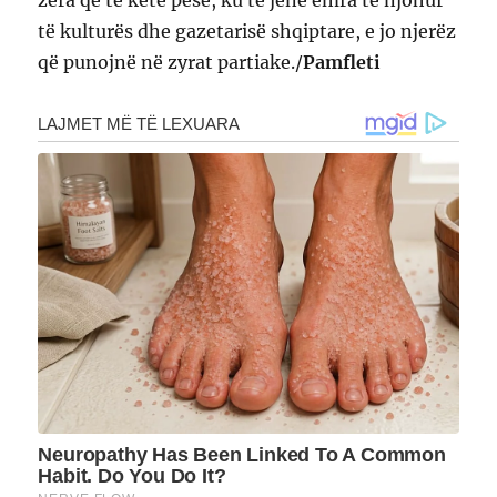
zëra që të ketë pesë, ku të jenë emra të njohur
të kulturës dhe gazetarisë shqiptare, e jo njerëz
që punojnë në zyrat partiake./
Pamfleti