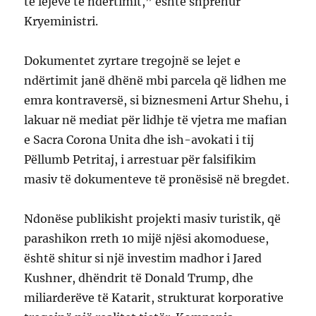
të lejeve të ndërtimit,” është shprehur
Kryeministri.
Dokumentet zyrtare tregojnë se lejet e
ndërtimit janë dhënë mbi parcela që lidhen me
emra kontraversë, si biznesmeni Artur Shehu, i
lakuar në mediat për lidhje të vjetra me mafian
e Sacra Corona Unita dhe ish-avokati i tij
Pëllumb Petritaj, i arrestuar për falsifikim
masiv të dokumenteve të pronësisë në bregdet.
Ndonëse publikisht projekti masiv turistik, që
parashikon rreth 10 mijë njësi akomoduese,
është shitur si një investim madhor i Jared
Kushner, dhëndrit të Donald Trump, dhe
miliarderëve të Katarit, strukturat korporative