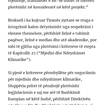
rrjedhojë, standardet e BE-së duhet të merren
plotësisht në konsideratë në këtë projekt.”
Brukseli i ka kujtuar Tiranës zyrtare se rruga e
integrimit kalon detyrimisht nga respektimi i
vlerave themelore, përfshirë lirinë e tubimit
paqësor, lirinë e medias dhe atë akademike, por
mbi të gjitha nga plotësimi i kritereve të rrepta
të Kapitullit 27 (“Mjedisi dhe Ndryshimet
Klimatike”).
Si pjesë e kritereve përmbyllëse për negociimin
për mjedisin dhe ndryshimet klimatike,
Shqipëria pritet të përafrojë plotësisht
legjislacionin e saj me atë të Bashkimit
Europian në këtë fushë, përfshirë Direktivën