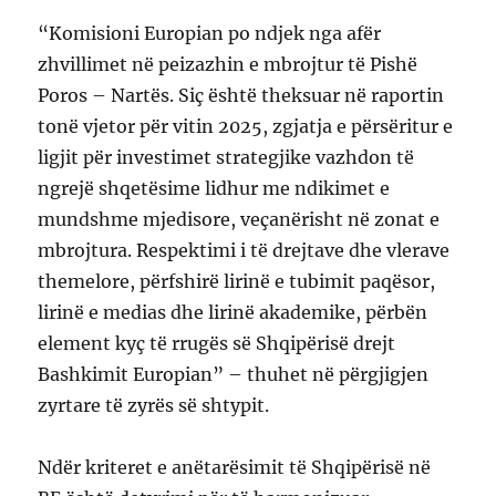
“Komisioni Europian po ndjek nga afër
zhvillimet në peizazhin e mbrojtur të Pishë
Poros – Nartës. Siç është theksuar në raportin
tonë vjetor për vitin 2025, zgjatja e përsëritur e
ligjit për investimet strategjike vazhdon të
ngrejë shqetësime lidhur me ndikimet e
mundshme mjedisore, veçanërisht në zonat e
mbrojtura. Respektimi i të drejtave dhe vlerave
themelore, përfshirë lirinë e tubimit paqësor,
lirinë e medias dhe lirinë akademike, përbën
element kyç të rrugës së Shqipërisë drejt
Bashkimit Europian” – thuhet në përgjigjen
zyrtare të zyrës së shtypit.
Ndër kriteret e anëtarësimit të Shqipërisë në