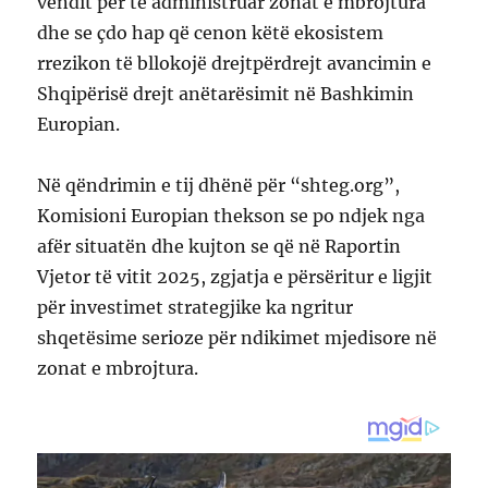
vendit për të administruar zonat e mbrojtura
dhe se çdo hap që cenon këtë ekosistem
rrezikon të bllokojë drejtpërdrejt avancimin e
Shqipërisë drejt anëtarësimit në Bashkimin
Europian.
Në qëndrimin e tij dhënë për “shteg.org”,
Komisioni Europian thekson se po ndjek nga
afër situatën dhe kujton se që në Raportin
Vjetor të vitit 2025, zgjatja e përsëritur e ligjit
për investimet strategjike ka ngritur
shqetësime serioze për ndikimet mjedisore në
zonat e mbrojtura.