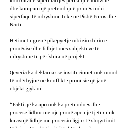
kontratat e sipërmarrjes përfshijnë individë
dhe kompani që pretendojnë pronësi mbi
sipërfaqe të ndryshme toke në Pishë Poros dhe
Nartë.
Hetimet ngrenë pikëpyetje mbi zinxhirin e
pronësisë dhe lidhjet mes subjekteve të
ndryshme të përfshira në projekt.
Qeveria ka deklaruar se institucionet nuk mund
të ndërhyjnë në konflikte pronësie që janë
objekt gjykimi.
“Fakti që ka apo nuk ka pretendues dhe
procese lidhur me një pronë apo një tjetër nuk
ka asnjë lidhje me procesin ligjor të shqyrtimit