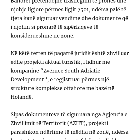
Banorët pretendojnë trashëgimi të pronës dhe
njohje ligjore përmes ligjit 7501, ndërsa palë të
tjera kanë siguruar vendime dhe dokumente që
i njohin si pronarë të sipërfaqeve të
konsiderueshme në zonë.
Në këtë terren të paqartë juridik është zhvilluar
edhe projekti aktual turistik, i lidhur me
kompaninë “Zvërnec South Adriatic
Development”, e regjistruar përmes një
strukture komplekse offshore me bazë në
Holandë.
Sipas dokumenteve të siguruara nga Agjencia e
Zhvillimit të Territorit (AZHT), projekti
parashikon ndërtime të mëdha në zonë, ndërsa