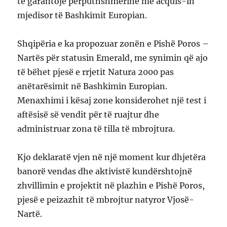
të garantojë përputhshmërinë me acquis-in
mjedisor të Bashkimit Europian.
Shqipëria e ka propozuar zonën e Pishë Poros –
Nartës për statusin Emerald, me synimin që ajo
të bëhet pjesë e rrjetit Natura 2000 pas
anëtarësimit në Bashkimin Europian.
Menaxhimi i kësaj zone konsiderohet një test i
aftësisë së vendit për të ruajtur dhe
administruar zona të tilla të mbrojtura.
Kjo deklaratë vjen në një moment kur dhjetëra
banorë vendas dhe aktivistë kundërshtojnë
zhvillimin e projektit në plazhin e Pishë Poros,
pjesë e peizazhit të mbrojtur natyror Vjosë-
Nartë.