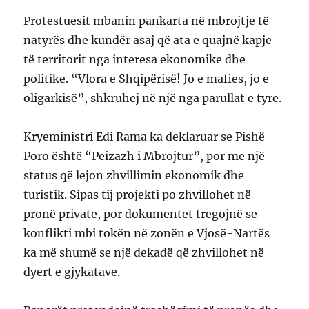
Protestuesit mbanin pankarta në mbrojtje të
natyrës dhe kundër asaj që ata e quajnë kapje
të territorit nga interesa ekonomike dhe
politike. “Vlora e Shqipërisë! Jo e mafies, jo e
oligarkisë”, shkruhej në një nga parullat e tyre.
Kryeministri Edi Rama ka deklaruar se Pishë
Poro është “Peizazh i Mbrojtur”, por me një
status që lejon zhvillimin ekonomik dhe
turistik. Sipas tij projekti po zhvillohet në
pronë private, por dokumentet tregojnë se
konflikti mbi tokën në zonën e Vjosë-Nartës
ka më shumë se një dekadë që zhvillohet në
dyert e gjykatave.