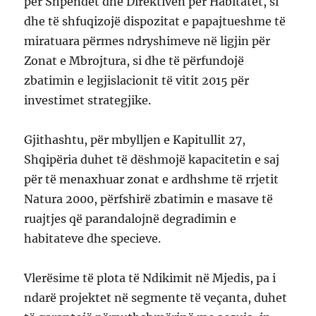
për Shpendët dhe Direktivën për Habitatet, si
dhe të shfuqizojë dispozitat e papajtueshme të
miratuara përmes ndryshimeve në ligjin për
Zonat e Mbrojtura, si dhe të përfundojë
zbatimin e legjislacionit të vitit 2015 për
investimet strategjike.
Gjithashtu, për mbylljen e Kapitullit 27,
Shqipëria duhet të dëshmojë kapacitetin e saj
për të menaxhuar zonat e ardhshme të rrjetit
Natura 2000, përfshirë zbatimin e masave të
ruajtjes që parandalojnë degradimin e
habitateve dhe specieve.
Vlerësime të plota të Ndikimit në Mjedis, pa i
ndarë projektet në segmente të veçanta, duhet