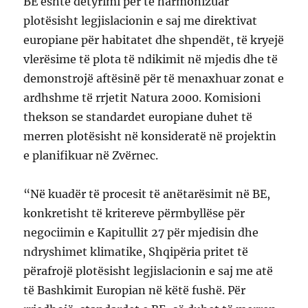
BE është detyrimi për të harmonizuar
plotësisht legjislacionin e saj me direktivat
europiane për habitatet dhe shpendët, të kryejë
vlerësime të plota të ndikimit në mjedis dhe të
demonstrojë aftësinë për të menaxhuar zonat e
ardhshme të rrjetit Natura 2000. Komisioni
thekson se standardet europiane duhet të
merren plotësisht në konsideratë në projektin
e planifikuar në Zvërnec.
“Në kuadër të procesit të anëtarësimit në BE,
konkretisht të kritereve përmbyllëse për
negociimin e Kapitullit 27 për mjedisin dhe
ndryshimet klimatike, Shqipëria pritet të
përafrojë plotësisht legjislacionin e saj me atë
të Bashkimit Europian në këtë fushë. Për