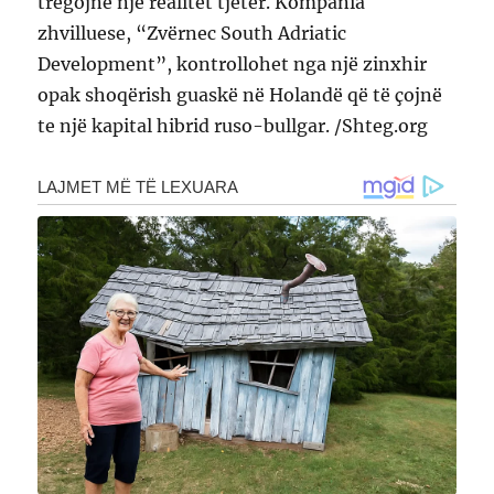
tregojnë një realitet tjetër. Kompania
zhvilluese, “Zvërnec South Adriatic
Development”, kontrollohet nga një zinxhir
opak shoqërish guaskë në Holandë që të çojnë
te një kapital hibrid ruso-bullgar. /Shteg.org