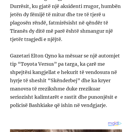
Durrësit, ku gjatë një aksidenti rrugor, humbën
jetën dy fëmijë të mitur dhe tre të tjerë u
plagosën rëndë, fatmirësisht në qëndër të
Tiranës dy ditë më parë është shmangur një
tjetër tragjedi e njëjtë.
Gazetari Elton Qyno ka mësuar se një automjet
tip “Toyota Versus” pa targa, ka çarë me
shpejtësi kangjellat e hekurit të vendosura në
hyrje të sheshit “Skënderbej” dhe ka kryer
manovra të rrezikshme duke rrezikuar
seriozisht kalimtarët e rastit dhe punonjësit e
policisë Bashkiake që ishin në vendgjarje.