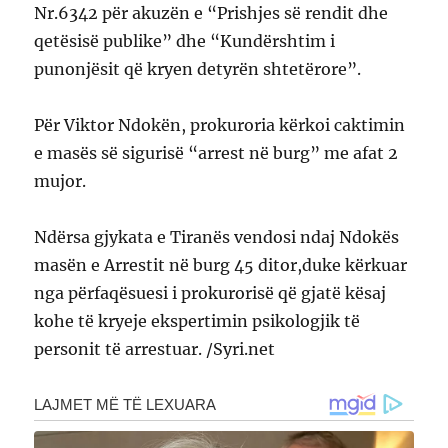
Nr.6342 për akuzën e “Prishjes së rendit dhe
qetësisë publike” dhe “Kundërshtim i
punonjësit që kryen detyrën shtetërore”.
Për Viktor Ndokën, prokuroria kërkoi caktimin
e masës së sigurisë “arrest në burg” me afat 2
mujor.
Ndërsa gjykata e Tiranës vendosi ndaj Ndokës
masën e Arrestit në burg 45 ditor,duke kërkuar
nga përfaqësuesi i prokurorisë që gjatë kësaj
kohe të kryeje ekspertimin psikologjik të
personit të arrestuar. /Syri.net