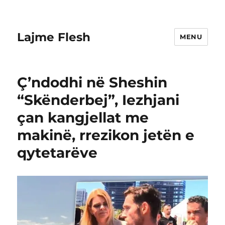
Lajme Flesh
MENU
Ç’ndodhi në Sheshin
“Skënderbej”, Iezhjani
çan kangjellat me
makinë, rrezikon jetën e
qytetarëve