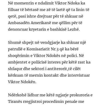
Në momentin e ndalimit Viktor Ndoka ka
filluar të bërtasë me zë të lartë që ta linin të
qetë, pasi ishte drejtuar për të shkuar në
Ambasadën Amerikanë me qëllim për të
denoncuar kryetarin e bashkisë Lezhë.
Shumë shpejt në vendgjarje ka shkuar një
patrullë e Komisariatit Nr.3 që ka bërë
shoqërimin e Viktor Ndokës në polici. Në
ambjentet e poliicisë interes për këtë rast ka
shfaqur dhe sektori i antiterorit,të cilët
kërkuan të mernin kontakt dhe intervistuar
Viktor Ndokën.
Ndërkohë lidhur me këtë ngjarje prokuroria e
Tiranës rregjistroi procedimin penale me