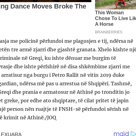
asja me policinë përfundoi me plagosjen e tij, ndërsa në
etën tre armë zjarri dhe gjashtë granata. Xhelo kishte nj
 kriminale në Greqi, ku ishte dënuar me burgim të
rasje dhe ishte përfshirë në disa shkëmbime zjarri me
e arratisur nga burgu i Petro Rallit në vitin 2019 duke
ardian, ndërsa më pas u arrestua në Shqipëri. Tashmë,
ë Greqi dhe prania e armatosur në Athinë po tronditin jo
 greke, por edhe ato shqiptare, të cilat pritet të japin
një person nën ruajtje të FNSH-së përfundoi sërish në
ë krimit në Athinë./JOQ