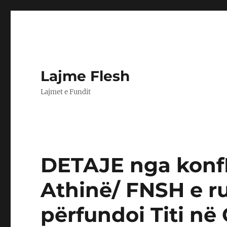
Lajme Flesh
Lajmet e Fundit
DETAJE nga konfI
Athinë/ FNSH e ru
përfundoi Titi në