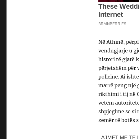
Në Athinë, përpl
vendngjarje u gj
histori të gjatë
përjetshëm për v
policinë. Ai isht
marrë peng një g
rikthimi i tij n
vetëm autoritetet
shpjegime se si 
zemër të botës s