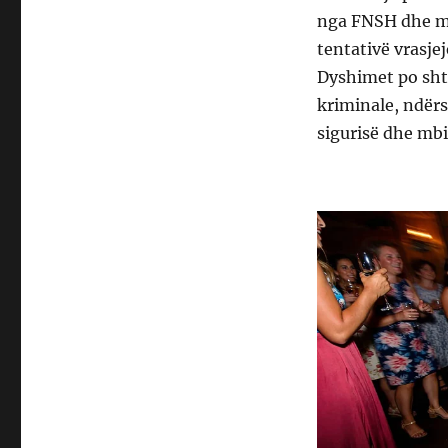
nga FNSH dhe me
tentativë vrasje
Dyshimet po sht
kriminale, ndërsa
sigurisë dhe mbi