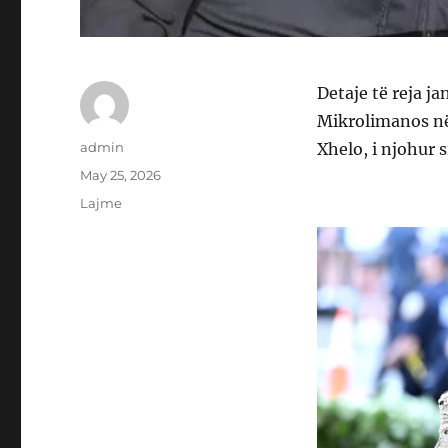
Detaje të reja j
Mikrolimanos në 
Author
admin
Xhelo, i njohur s
Posted
May 25, 2026
on
Categories
Lajme