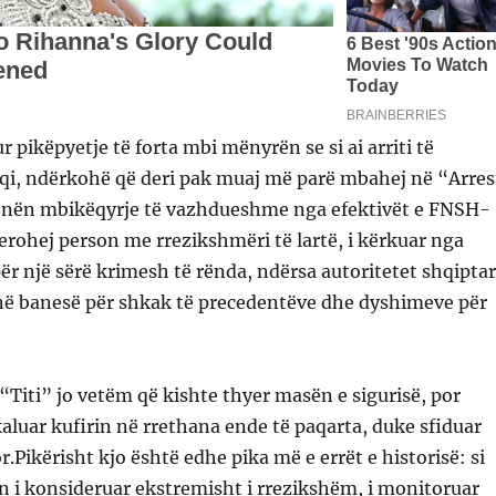
r pikëpyetje të forta mbi mënyrën se si ai arriti të
eqi, ndërkohë që deri pak muaj më parë mbahej në “Arres
r nën mbikëqyrje të vazhdueshme nga efektivët e FNSH-
erohej person me rrezikshmëri të lartë, i kërkuar nga
për një sërë krimesh të rënda, ndërsa autoritetet shqipta
 në banesë për shkak të precedentëve dhe dyshimeve për
“Titi” jo vetëm që kishte thyer masën e sigurisë, por
aluar kufirin në rrethana ende të paqarta, duke sfiduar
r.Pikërisht kjo është edhe pika më e errët e historisë: si
 i konsideruar ekstremisht i rrezikshëm, i monitoruar