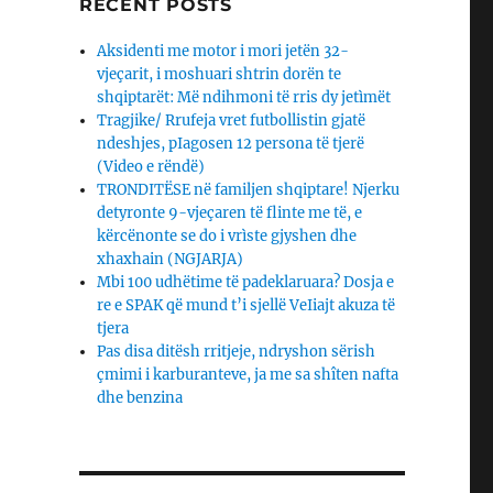
RECENT POSTS
Aksidenti me motor i mori jetën 32-
vjeçarit, i moshuari shtrin dorën te
shqiptarët: Më ndihmoni të rris dy jetìmët
Tragjike/ Rrufeja vret futbollistin gjatë
ndeshjes, pIagosen 12 persona të tjerë
(Video e rëndë)
TRONDITËSE në familjen shqiptare! Njerku
detyronte 9-vjeçaren të flinte me të, e
kërcënonte se do i vrìste gjyshen dhe
xhaxhain (NGJARJA)
Mbi 100 udhëtime të padeklaruara? Dosja e
re e SPAK që mund t’i sjellë VeIiajt akuza të
tjera
Pas disa ditësh rritjeje, ndryshon sërish
çmimi i karburanteve, ja me sa shîten nafta
dhe benzina