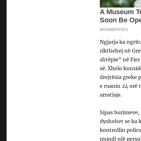
Ngjarja ka ngritu
rikthehej në Gr
shtëpie” në Fie
së. Xhelo konsid
drejtësia greke 
e ruanin 24 orë
arratisje.
Sipas burimeve, 
dyshohet se ka k
kontrollin polico
mundi një person