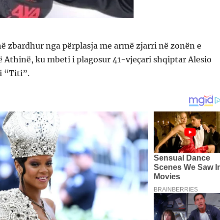
anë zbardhur nga përplasja me armë zjarri në zonën e
Athinë, ku mbeti i plagosur 41-vjeçari shqiptar Alesio
i “Titi”.