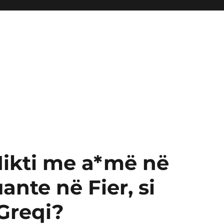
ikti me a*më në
ante në Fier, si
 Greqi?