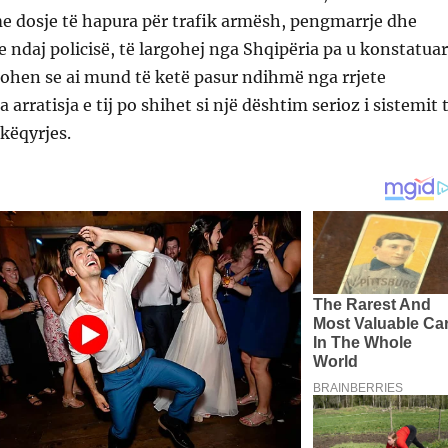
 dosje të hapura për trafik armësh, pengmarrje dhe
je ndaj policisë, të largohej nga Shqipëria pa u konstatua
ohen se ai mund të ketë pasur ndihmë nga rrjete
 arratisja e tij po shihet si një dështim serioz i sistemit 
këqyrjes.