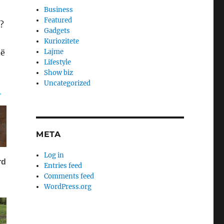
Business
Featured
r?
Gadgets
Kuriozitete
të
Lajme
Lifestyle
Show biz
Uncategorized
META
Log in
Entries feed
Comments feed
WordPress.org