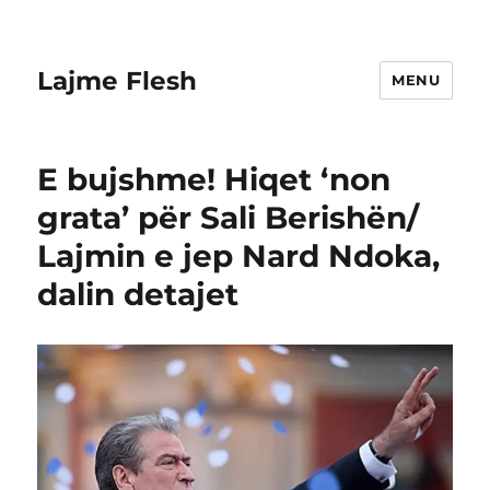
Lajme Flesh
MENU
E bujshme! Hiqet ‘non
grata’ për Sali Berishën/
Lajmin e jep Nard Ndoka,
dalin detajet