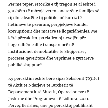
Për më tepër, retorika e tij tregon se ai është i
gatshëm të mbrojë veten, anëtarët e familjes së
tij dhe aleatët e tij politikë në kurriz të
hetimeve të pavarura, përpjekjeve kundër
korrupsionit dhe masave të llogaridhënies. Me
këtë përcaktim, po riafirmoj nevojën për
llogaridhënie dhe transparencë në
institucionet demokratike të Shqipërisë,
proceset qeveritare dhe veprimet e zyrtarëve
publikë shqiptarë.
Ky përcaktim është bërë sipas Seksionit 7031(c)
të Aktit të Ndarjeve të Buxhetit të
Departamentit të Shtetit, Operacioneve të
Jashtme dhe Programeve të Lidhura, 2021.
Përveç Berishës, unë po përcaktoj publikisht