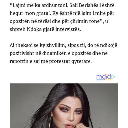
“Lajmi më ka ardhur tani. Sali Berishës i është
hequr ‘non grata’. Ky është një lajm i mirë për
opozitën në tërësi dhe për çlirimin tonë”, u
shpreh Ndoka gjatë intervistës.
Ai theksoi se ky zhvillim, sipas tij, do të ndikojë
pozitivisht në dinamikën e opozitës dhe në
raportin e saj me protestat qytetare.