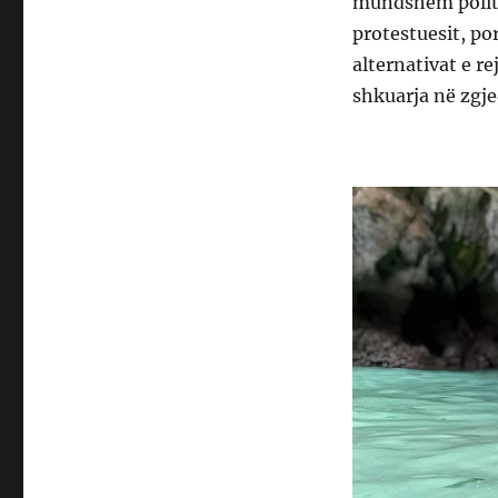
mundshëm politik
protestuesit, po
alternativat e r
shkuarja në zgj