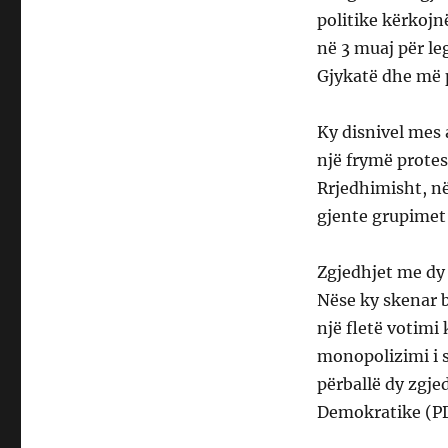
politike kërkojn
në 3 muaj për leg
Gjykatë dhe më 
Ky disnivel mes 
një frymë protes
Rrjedhimisht, në
gjente grupimet 
Zgjedhjet me dy
Nëse ky skenar b
një fletë votimi
monopolizimi i s
përballë dy zgjed
Demokratike (PD