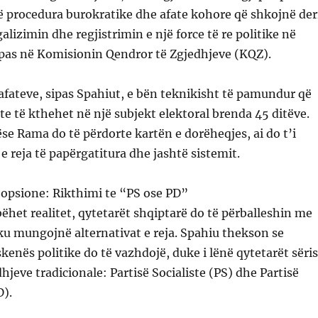
ë procedura burokratike dhe afate kohore që shkojnë der
alizimin dhe regjistrimin e një force të re politike në
pas në Komisionin Qendror të Zgjedhjeve (KQZ).
afateve, sipas Spahiut, e bën teknikisht të pamundur që
te të kthehet në një subjekt elektoral brenda 45 ditëve.
se Rama do të përdorte kartën e dorëheqjes, ai do t’i
e reja të papërgatitura dhe jashtë sistemit.
 opsione: Rikthimi te “PS ose PD”
ëhet realitet, qytetarët shqiptarë do të përballeshin me
 ku mungojnë alternativat e reja. Spahiu thekson se
kenës politike do të vazhdojë, duke i lënë qytetarët sëri
hjeve tradicionale: Partisë Socialiste (PS) dhe Partisë
).