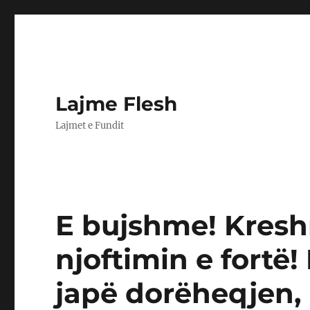
Lajme Flesh
Lajmet e Fundit
E bujshme! Kresh
njoftimin e fortë!
japë dorëheqjen, 