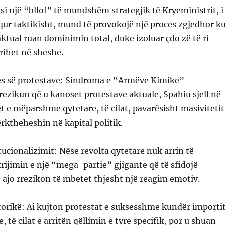
 si një “bllof” të mundshëm strategjik të Kryeministrit, i
equr taktikisht, mund të provokojë një proces zgjedhor k
ktual ruan dominimin total, duke izoluar çdo zë të ri
rihet në sheshe.
jes së protestave: Sindroma e “Armëve Kimike”
 rrezikun që u kanoset protestave aktuale, Spahiu sjell në
t e mëparshme qytetare, të cilat, pavarësisht masivitetit
ërktheheshin në kapital politik.
ucionalizimit: Nëse revolta qytetare nuk arrin të
rijimin e një “mega-partie” gjigante që të sfidojë
ajo rrezikon të mbetet thjesht një reagim emotiv.
orikë: Ai kujton protestat e suksesshme kundër importi
 të cilat e arritën qëllimin e tyre specifik, por u shuan