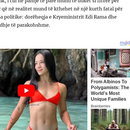
, i cili në pamje të parë mund të duket si fitore për
r që në realitet mund të kthehet në një kurth fatal për
eja politike: dorëheqja e Kryeministrit Edi Rama dhe
edhje të parakohshme.