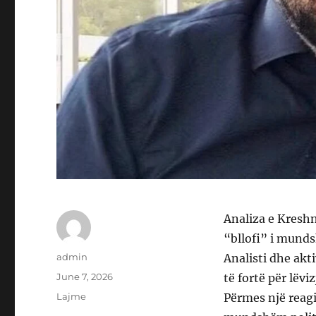
Analiza e Kresh
“bllofi” i mund
Author
admin
Analisti dhe akt
Posted
June 7, 2026
të fortë për lëvi
on
Categories
Lajme
Përmes një reagi