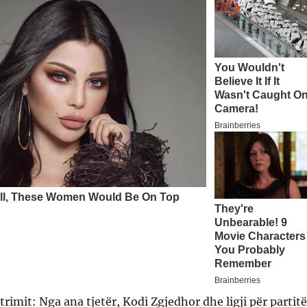
trimit: Nga ana tjetër, Kodi Zgjedhor dhe ligji për partitë