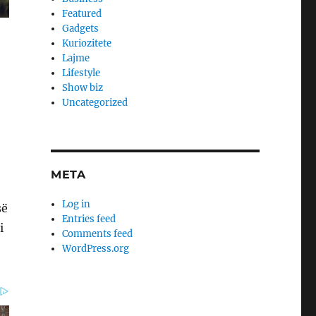
Featured
Gadgets
Kuriozitete
Lajme
Lifestyle
Show biz
Uncategorized
META
Log in
së
Entries feed
i
Comments feed
WordPress.org