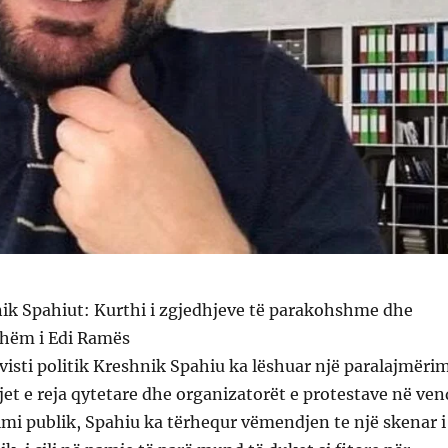
nik Spahiut: Kurthi i zgjedhjeve të parakohshme dhe
shëm i Edi Ramës
ivisti politik Kreshnik Spahiu ka lëshuar një paralajmëri
zjet e reja qytetare dhe organizatorët e protestave në ven
mi publik, Spahiu ka tërhequr vëmendjen te një skenar i