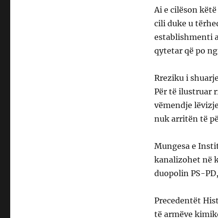
Ai e cilëson këtë
cili duke u tërh
establishmenti a
qytetar që po ng
Rreziku i shuar
Për të ilustruar
vëmendje lëvizje
nuk arritën të p
Mungesa e Instit
kanalizohet në k
duopolin PS-PD, 
Precedentët Hist
të armëve kimike,