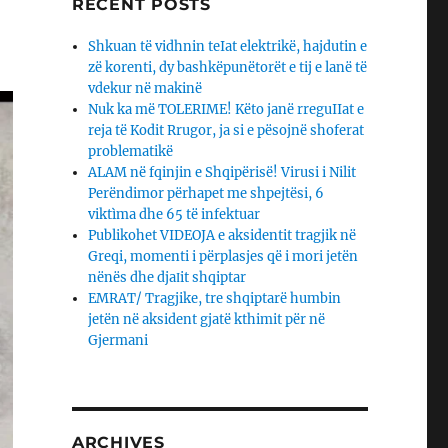
RECENT POSTS
Shkuan të vidhnin teIat elektrikë, hajdutin e
zë korenti, dy bashkëpunëtorët e tij e lanë të
vdekur në makinë
Nuk ka më TOLERIME! Këto janë rreguIIat e
reja të Kodit Rrugor, ja si e pësojnë shoferat
problematikë
ALAM në fqinjin e Shqipërisë! Virusi i Nilit
Perëndimor përhapet me shpejtësi, 6
viktìma dhe 65 të infektuar
Publikohet VIDEOJA e aksidentit tragjik në
Greqi, momenti i përplasjes që i mori jetën
nënës dhe djaΙit shqiptar
EMRAT/ Tragjike, tre shqiptarë humbin
jetën në aksident gjatë kthimit për në
Gjermani
ARCHIVES