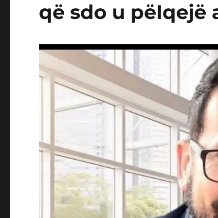
që sdo u pëIqejë