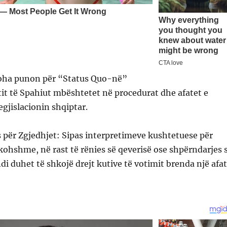
Koha punon për “Status Quo-në”
it të Spahiut mbështetet në procedurat dhe afatet e
egjislacionin shqiptar.
 për Zgjedhjet: Sipas interpretimeve kushtetuese për
kohshme, në rast të rënies së qeverisë ose shpërndarjes 
di duhet të shkojë drejt kutive të votimit brenda një afat