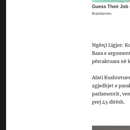
Ngërçi Ligjor: 
Baza e argument
përcaktuara në l
Afati Kushtetues
zgjedhjet e para
parlamentit, ven
prej 45 ditësh.