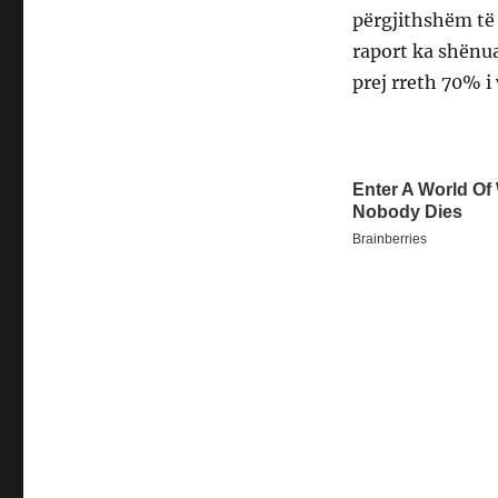
përgjithshëm të 
raport ka shënu
prej rreth 70% i 