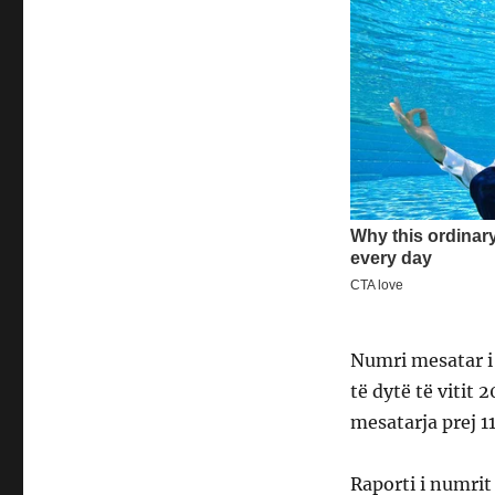
Numri mesatar i 
të dytë të vitit
mesatarja prej 1
Raporti i numrit