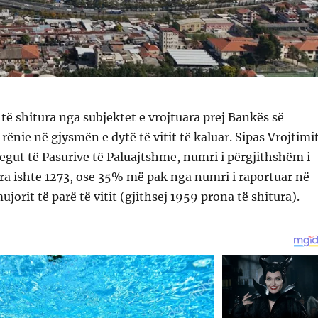
të shitura nga subjektet e vrojtuara prej Bankës së
rënie në gjysmën e dytë të vitit të kaluar. Sipas Vrojtimi
egut të Pasurive të Paluajtshme, numri i përgjithshëm i
ra ishte 1273, ose 35% më pak nga numri i raportuar në
jorit të parë të vitit (gjithsej 1959 prona të shitura).