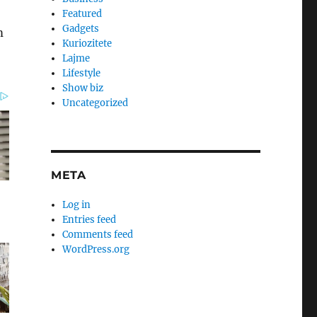
Featured
Gadgets
m
Kuriozitete
Lajme
Lifestyle
Show biz
Uncategorized
META
Log in
Entries feed
Comments feed
WordPress.org