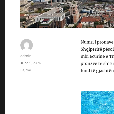
Numri i pronave 
Shqipërisë pësoi 
Author
admin
mbi Ecurinë e Tr
Posted
June 9, 2026
pronave të shitu
on
Categories
Lajme
fund të gjashtëmu