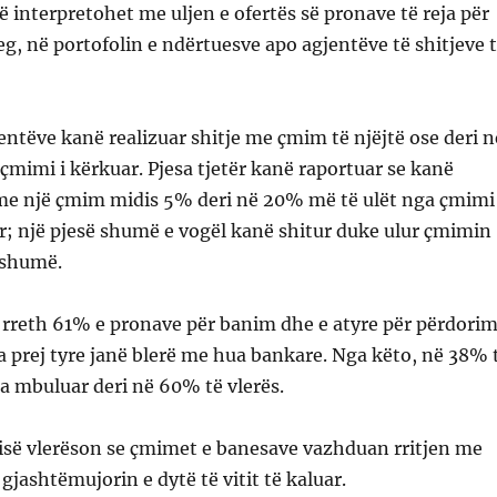
ë interpretohet me uljen e ofertës së pronave të reja për
eg, në portofolin e ndërtuesve apo agjentëve të shitjeve 
ntëve kanë realizuar shitje me çmim të njëjtë ose deri n
mimi i kërkuar. Pjesa tjetër kanë raportuar se kanë
e me një çmim midis 5% deri në 20% më të ulët nga çmimi
uar; një pjesë shumë e vogël kanë shitur duke ulur çmimin
shumë.
 rreth 61% e pronave për banim dhe e atyre për përdori
ra prej tyre janë blerë me hua bankare. Nga këto, në 38% 
ka mbuluar deri në 60% të vlerës.
isë vlerëson se çmimet e banesave vazhduan rritjen me
 gjashtëmujorin e dytë të vitit të kaluar.