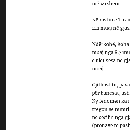
mëparshëm.
Në rastin e Tira
11.1 muaj në gj
Ndërkohë, koha m
muaj nga 8.7 mua
e ulët sesa në g
muaj.
Gjithashtu, pavar
për banesat, ash
Ky fenomen ka nis
tregon se numri
në secilin nga g
(pronave të pash