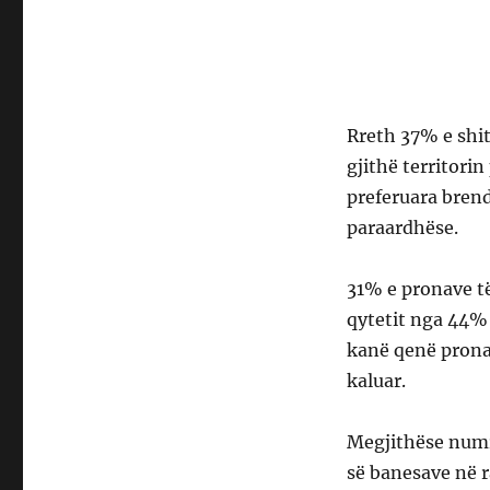
Rreth 37% e shit
gjithë territori
preferuara bren
paraardhëse.
31% e pronave të
qytetit nga 44%
kanë qenë prona 
kaluar.
Megjithëse numri
së banesave në r