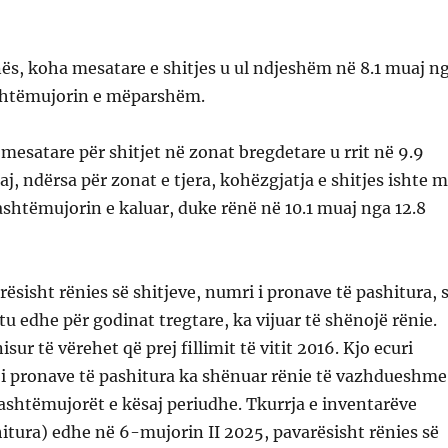
nës, koha mesatare e shitjes u ul ndjeshëm në 8.1 muaj n
ashtëmujorin e mëparshëm.
esatare për shitjet në zonat bregdetare u rrit në 9.9
j, ndërsa për zonat e tjera, kohëzgjatja e shitjes ishte 
jashtëmujorin e kaluar, duke rënë në 10.1 muaj nga 12.8
ësisht rënies së shitjeve, numri i pronave të pashitura, s
tu edhe për godinat tregtare, ka vijuar të shënojë rënie.
ur të vërehet që prej fillimit të vitit 2016. Kjo ecuri
 i pronave të pashitura ka shënuar rënie të vazhdueshme
jashtëmujorët e kësaj periudhe. Tkurrja e inventarëve
itura) edhe në 6-mujorin II 2025, pavarësisht rënies së