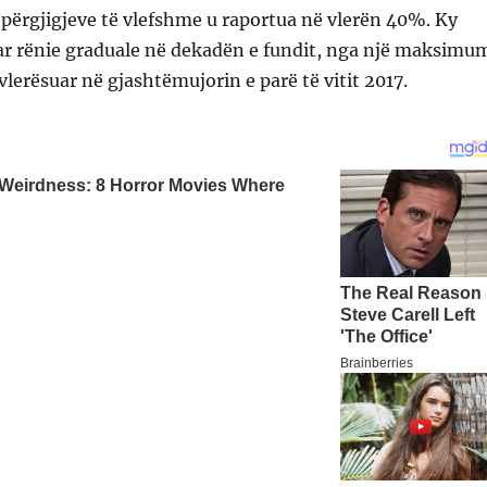
përgjigjeve të vlefshme u raportua në vlerën 40%. Ky
ar rënie graduale në dekadën e fundit, nga një maksimu
vlerësuar në gjashtëmujorin e parë të vitit 2017.