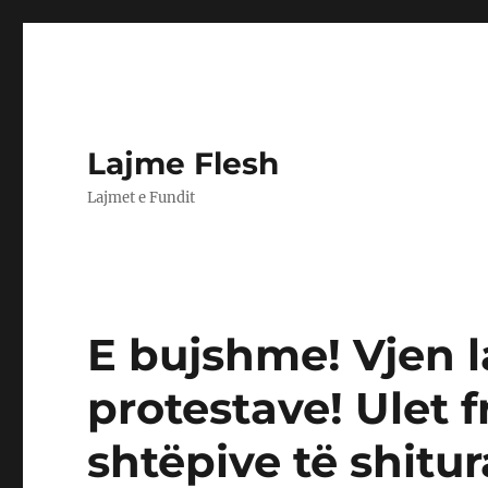
Lajme Flesh
Lajmet e Fundit
E bujshme! Vjen l
protestave! Ulet 
shtëpive të shitu