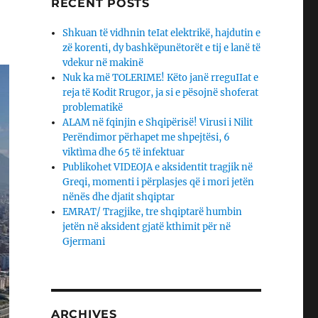
RECENT POSTS
Shkuan të vidhnin teIat elektrikë, hajdutin e
zë korenti, dy bashkëpunëtorët e tij e lanë të
vdekur në makinë
Nuk ka më TOLERIME! Këto janë rreguIIat e
reja të Kodit Rrugor, ja si e pësojnë shoferat
problematikë
ALAM në fqinjin e Shqipërisë! Virusi i Nilit
Perëndimor përhapet me shpejtësi, 6
viktìma dhe 65 të infektuar
Publikohet VIDEOJA e aksidentit tragjik në
Greqi, momenti i përplasjes që i mori jetën
nënës dhe djaΙit shqiptar
EMRAT/ Tragjike, tre shqiptarë humbin
jetën në aksident gjatë kthimit për në
Gjermani
ARCHIVES