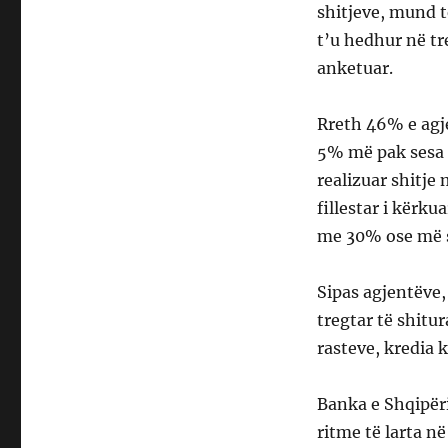
shitjeve, mund t
t’u hedhur në tr
anketuar.
Rreth 46% e agje
5% më pak sesa ç
realizuar shitj
fillestar i kërk
me 30% ose më 
Sipas agjentëve,
tregtar të shitu
rasteve, kredia 
Banka e Shqipër
ritme të larta në