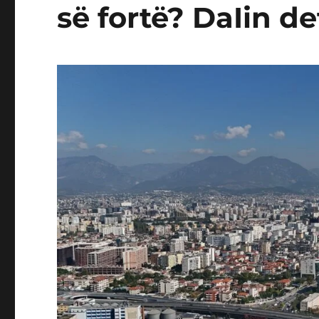
së fortë? DaIin de