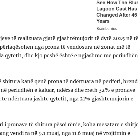
jeve të realizuara gjatë gjashtëmujorit të dytë 2025 në t
n përfaqësohen nga prona të vendosura në zonat më të
da qytetit, dhe kjo peshë është e ngjashme me periudhën
 shitura kanë qenë prona të ndërtuara në periferi, brend
 në periudhën e kaluar, ndërsa dhe rreth 32% e pronave
të ndërtuara jashtë qytetit, nga 21% gjashtëmujorin e
 i pronave të shitura pësoi rënie, koha mesatare e shitj
ang vendi ra në 9.1 muaj, nga 11.6 muaj në vrojtimin e