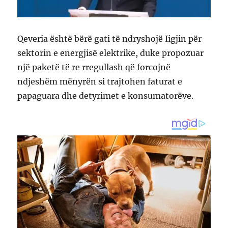
Qeveria është bërë gati të ndryshojë Iigjin për
sektorin e energjisë elektrike, duke propozuar
një paketë të re rregullash që forcojnë
ndjeshëm mënyrën si trajtohen faturat e
papaguara dhe detyrimet e konsumatorëve.