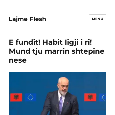
Lajme Flesh
MENU
E fundit! Habit Iigji i ri!
Mund tju marrin shtepine
nese