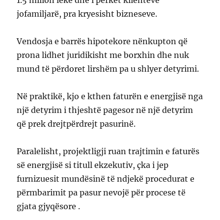
jofamiljarë, pra kryesisht bizneseve.
Vendosja e barrës hipotekore nënkupton që
prona lidhet juridikisht me borxhin dhe nuk
mund të përdoret lirshëm pa u shlyer detyrimi.
Në praktikë, kjo e kthen faturën e energjisë nga
një detyrim i thjeshtë pagesor në një detyrim
që prek drejtpërdrejt pasurinë.
Paralelisht, projektligji ruan trajtimin e faturës
së energjisë si titull ekzekutiv, çka i jep
furnizuesit mundësinë të ndjekë procedurat e
përmbarimit pa pasur nevojë për procese të
gjata gjyqësore .