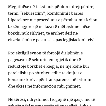
Megjithëse në tekst nuk përdoret drejtpërdrejt
termi “sekuestrim”, kombinimi i barrës
hipotekore me procedurat e përmbarimit krijon
bazën ligjore që në faza të mëtejshme, nëse
borxhi nuk shlyhet, të arrihet deri në
ekzekutimin e pasurisë sipas legjislacionit civil.
Projektligji synon të forcojë disiplinën e
pagesave në sektorin energjetik dhe të
reduktojë borxhet e këqija, në një kohë kur
paralelisht po shtohen edhe të drejtat e
konsumatorëve për transparencë në faturim
dhe akses në informacion mbi çmimet.
Në tërësi, ndryshimet tregojnë një qasje më të
ashpër ndaj mospagesës së energjisë, duke e