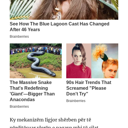
Ky mekanizëm Iigjor shërben për të
përditësuar vlerën e pagave mbi të cilat