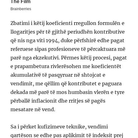
Zbatimi i këtij koeficienti rregullon formulën e
llogaritjes për të gjithë periudhën kontributive
që nis nga viti 1994, duke përfshirë edhe pagat
referuese sipas profesioneve të përcaktuara më
parë nga ekzekutivi. Përmes këtij procesi, pagat
e prapambetura rivlerësohen me koeficientët
akumulativë të pasqyruar në shtojcat e
vendimit, me qëllim që kontributet e paguara
dekada më parë të mos humbasin vlerën e tyre
përballë inflacionit dhe rritjes së pagës
mesatare në vend.
Sa i përket kufizimeve teknike, vendimi
qartëson se edhe pas aplikimit të indeksit prej