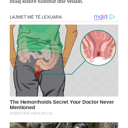
muaj kishte humbur dhe vëllain.