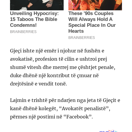
Gjeçi ishte një emër i njohur në fushën e
avokatisë, profesion të cilin e ushtroi prej
shumë vitesh dhe merrej me çështjet penale,
duke dhënë një kontribut të çmuar në
drejtësinë e vendit tonë.
Lajmin e trishtë për ndarjen nga jeta të Gjeçit e
kanë dhënë kolegët, “Avokatët penalistë”,
përmes një postimi në “Facebook”.