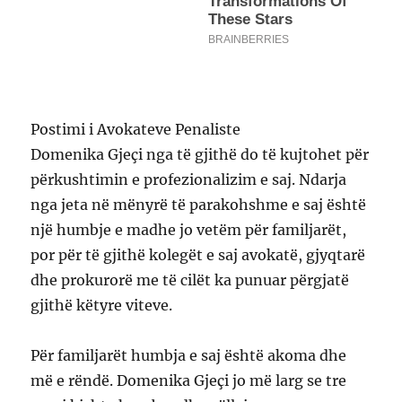
Postimi i Avokateve Penaliste
Domenika Gjeçi nga të gjithë do të kujtohet për
përkushtimin e profezionalizim e saj. Ndarja
nga jeta në mënyrë të parakohshme e saj është
një humbje e madhe jo vetëm për familjarët,
por për të gjithë kolegët e saj avokatë, gjyqtarë
dhe prokurorë me të cilët ka punuar përgjatë
gjithë këtyre viteve.
Për familjarët humbja e saj është akoma dhe
më e rëndë. Domenika Gjeçi jo më larg se tre