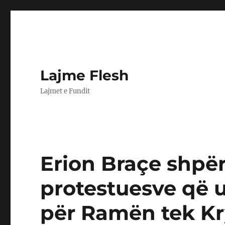
Lajme Flesh
Lajmet e Fundit
Erion Braçe shpë
protestuesve që 
për Ramën tek Kry