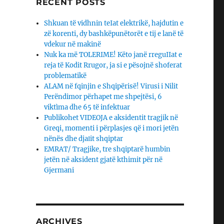
RECENT POSTS
Shkuan të vidhnin teIat elektrikë, hajdutin e
zë korenti, dy bashkëpunëtorët e tij e lanë të
vdekur në makinë
Nuk ka më TOLERIME! Këto janë rreguIIat e
reja të Kodit Rrugor, ja si e pësojnë shoferat
problematikë
ALAM në fqinjin e Shqipërisë! Virusi i Nilit
Perëndimor përhapet me shpejtësi, 6
viktìma dhe 65 të infektuar
Publikohet VIDEOJA e aksidentit tragjik në
Greqi, momenti i përplasjes që i mori jetën
nënës dhe djaΙit shqiptar
EMRAT/ Tragjike, tre shqiptarë humbin
jetën në aksident gjatë kthimit për në
Gjermani
ARCHIVES