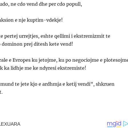
kudo, ne cdo vend dhe per cdo popull,
nksion e nje kuptim-vdekje!
e pertej urrejtjes, eshte qellimi i ekstremizmit te
dominon prej ditesh kete vend!
rale e Evropes ku jetojme, ku po negociojme e plotesojm
uk ka lidhje me ke ndyresi ekstremiste!
mund te jete kjo e ardhmja e ketij vendi”, shkruen
t.