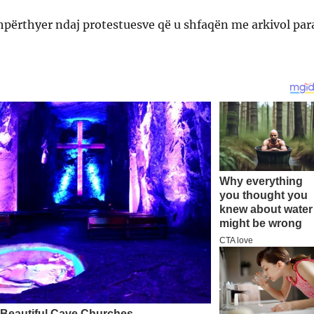
hpërthyer ndaj protestuesve që u shfaqën me arkivol par