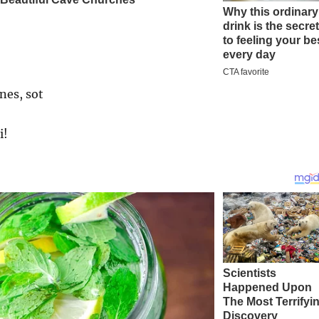
nes, sot
i!