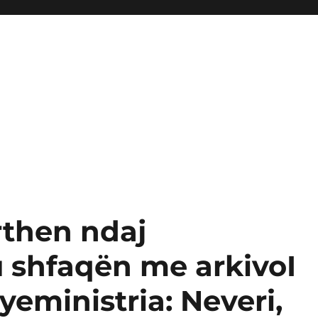
rthen ndaj
u shfaqën me arkivoI
eministria: Neveri,