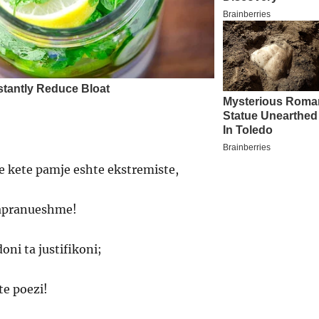
e kete pamje eshte ekstremiste,
papranueshme!
ni ta justifikoni;
te poezi!