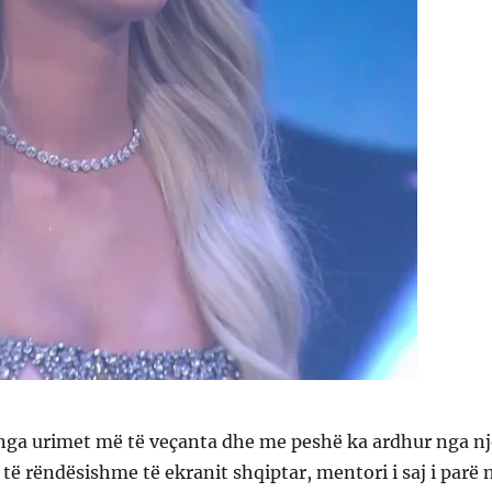
 nga urimet më të veçanta dhe me peshë ka ardhur nga nj
 të rëndësishme të ekranit shqiptar, mentori i saj i parë 