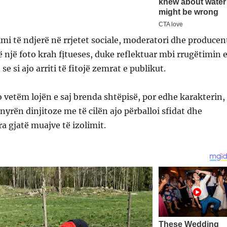
mi të ndjerë në rrjetet sociale, moderatori dhe producen
ë një foto krah fịtueses, duke reflektuar mbi rrugëtimin 
e si ajo arriti të fitojë zemrat e publikut.
jo vetëm lojën e saj brenda shtëpisë, por edhe karakterin,
yrën dinjitoze me të cilën ajo përballoi sfidat dhe
ra gjatë muajve të izolimit.