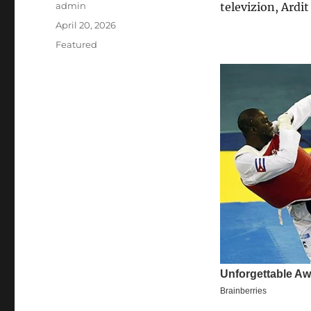
Author
admin
televizion, Ardit
Posted
April 20, 2026
on
Categories
Featured