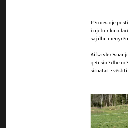
Përmes një posti
i njohur ka ndar
saj dhe mënyrën s
Ai ka vlerësuar 
qetësinë dhe mën
situatat e vështi