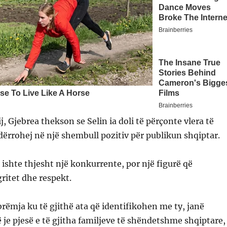
, Gjebrea thekson se Selin ia doli të përçonte vlera të
dërrohej në një shembull pozitiv për publikun shqiptar.
k ishte thjesht një konkurrente, por një figurë që
ritet dhe respekt.
ëmja ku të gjithë ata që identifikohen me ty, janë
je pjesë e të gjitha familjeve të shëndetshme shqiptare,