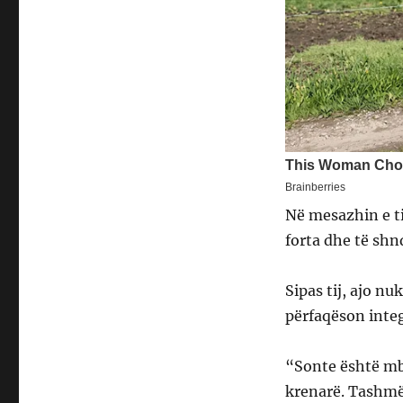
Në mesazhin e tij
forta dhe të shn
Sipas tij, ajo nu
përfaqëson integ
“Sonte është mbr
krenarë. Tashmë 