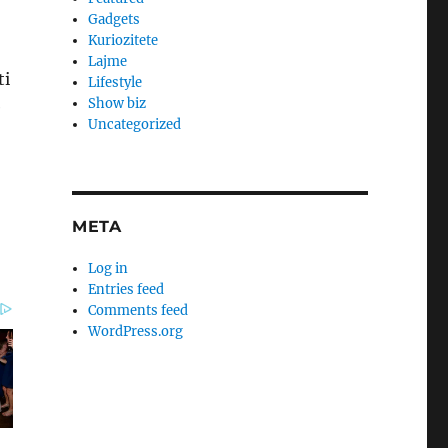
Gadgets
Kuriozitete
Lajme
ti
Lifestyle
Show biz
e
Uncategorized
META
Log in
Entries feed
Comments feed
WordPress.org