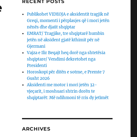
RECENT POSTS
e
Publikohet VIDEOJA e aksidentit tragjik në
Greqi, momenti i përplasjes që i mori jetën
nënës dhe djaΙit shqiptar
EMRAT/ Tragjike, tre shqiptarë humbin
jetën në aksident gjatë kthimit për në
Gjermani
Vajza e Ilir Beqajt heq dorë nga shtetësia
shqiptare/ Vendimi dekretohet nga
Presidenti
Horoskopi për ditën e sotme, e Premte 7
Gusht 2026
Aksidenti me motor i mori jetën 32-
vjeçarit, i moshuari shtrin dorën te
shqiptarët: Më ndihmoni të rris dy jetìmët
ARCHIVES