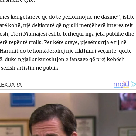
ë mes këngëtarëve që do të performojnë në dasmë”, ishte
atë kohë, një deklaratë që ngjalli menjëherë interes tek
ësh, Flori Mumajesi është tërhequr nga jeta publike dhe
bërë tepër të rralla. Për këtë arsye, pjesëmarrja e tij në
Harunit do të konsiderohej një rikthim i veçantë, qoftë
ë, duke ngjallur kureshtjen e fansave që prej kohësh
sërish artistin në publik.