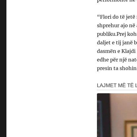
“Flori do të jet
shprehur ajo në 
publiku.Prej koh
daljet e tij janë 
dasmën e Klajdi 
edhe për një nat
presin ta shohin 