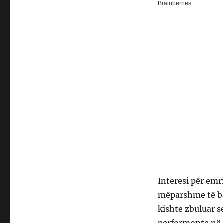
Interesi për emr
mëparshme të bas
kishte zbuluar s
performonte në 