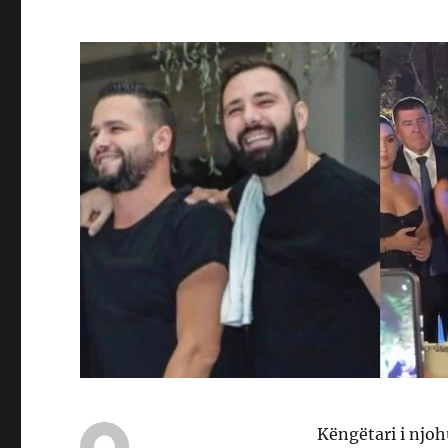
Këngëtari i njoh