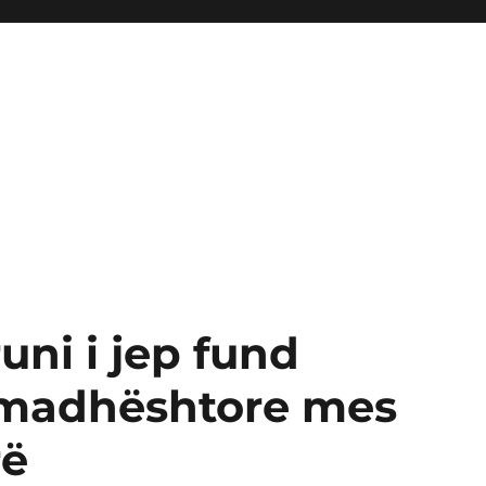
uni i jep fund
 madhështore mes
rë