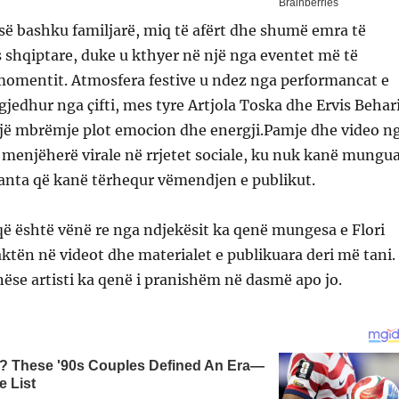
ë bashku familjarë, miq të afërt dhe shumë emra të
 shqiptare, duke u kthyer në një nga eventet më të
omentit. Atmosfera festive u ndez nga performancat e
gjedhur nga çifti, mes tyre Artjola Toska dhe Ervis Behari
 një mbrëmje plot emocion dhe energji.Pamje dhe video n
menjëherë virale në rrjetet sociale, ku nuk kanë mungu
nta që kanë tërhequr vëmendjen e publikut.
që është vënë re nga ndjekësit ka qenë mungesa e Flori
ktën në videot dhe materialet e publikuara deri më tani.
ëse artisti ka qenë i pranishëm në dasmë apo jo.