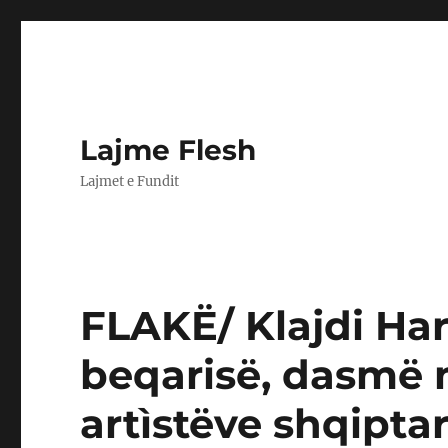
Lajme Flesh
Lajmet e Fundit
FLAKË/ Klajdi Har
beqarisë, dasmë
artìstëve shqipta