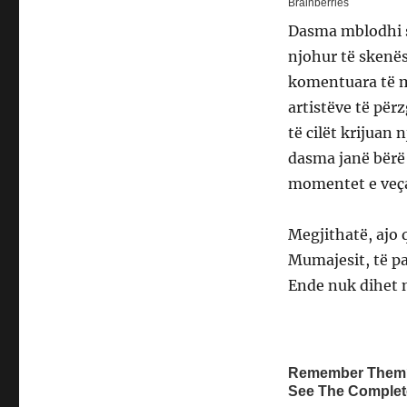
Dasma mblodhi s
njohur të skenës
komentuara të m
artistëve të përz
të cilët krijuan
dasma janë bërë 
momentet e veça
Megjithatë, ajo 
Mumajesit, të pa
Ende nuk dihet n