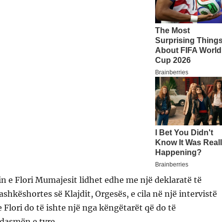
in e Flori Mumajesit lidhet edhe me një deklaratë të
hkëshortes së Klajdit, Orgesës, e cila në një intervistë
e Flori do të ishte një nga këngëtarët që do të
dasmën e tyre.