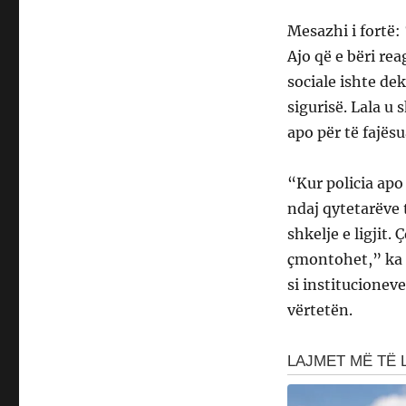
Mesazhi i fortë
Ajo që e bëri rea
sociale ishte dek
sigurisë. Lala u
apo për të fajës
“Kur policia ap
ndaj qytetarëve 
shkelje e ligjit
çmontohet,” ka t
si institucionev
vërtetën.