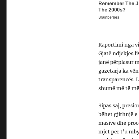
Raportimi nga vij
Gjatë ndjekjes li
janë përplasur m
gazetarja ka vën
transparencës. L
shumë më të mëd
Sipas saj, presio
bëhet gjithnjë e
masive dhe proc
mjet për t’u mby