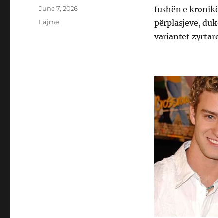
Posted
June 7, 2026
fushën e kronikës
on
Categories
Lajme
përplasjeve, duk
variantet zyrtare