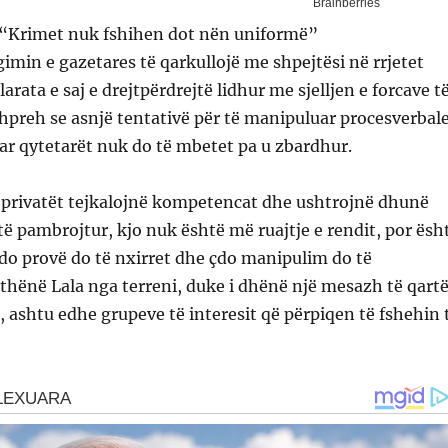
: “Krimet nuk fshihen dot nën uniformë”
gimin e gazetares të qarkullojë me shpejtësi në rrjetet
larata e saj e drejtpërdrejtë lidhur me sjelljen e forcave t
 shpreh se asnjë tentativë për të manipuluar procesverbal
uar qytetarët nuk do të mbetet pa u zbardhur.
o privatët tejkalojnë kompetencat dhe ushtrojnë dhunë
të pambrojtur, kjo nuk është më ruajtje e rendit, por ësh
. Çdo provë do të nxirret dhe çdo manipulim do të
hënë Lala nga terreni, duke i dhënë një mesazh të qart
e, ashtu edhe grupeve të interesit që përpiqen të fshehin 