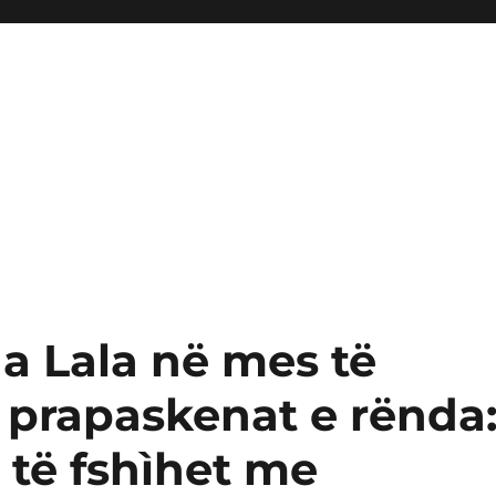
a Lala në mes të
 prapaskenat e rënda
 të fshìhet me