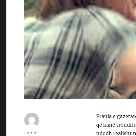
Prania e gazetar
që kanë tronditur
Author
admin
ndodh realisht n