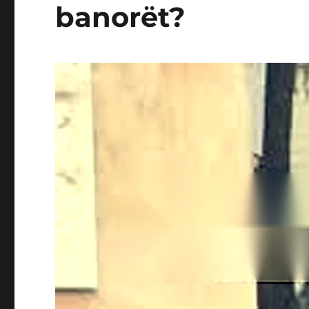
banorët?