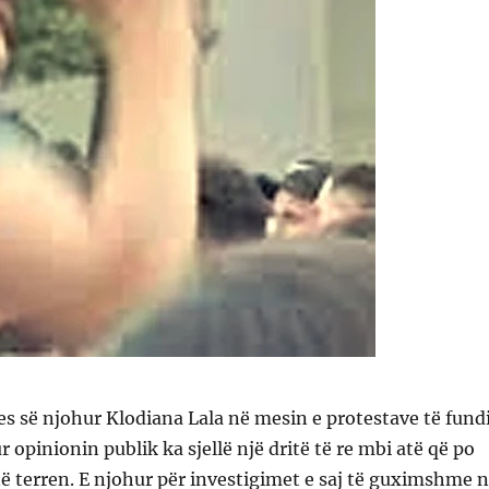
es së njohur Klodiana Lala në mesin e protestave të fund
 opinionin publik ka sjellë një dritë të re mbi atë që po
ë terren. E njohur për investigimet e saj të guximshme 