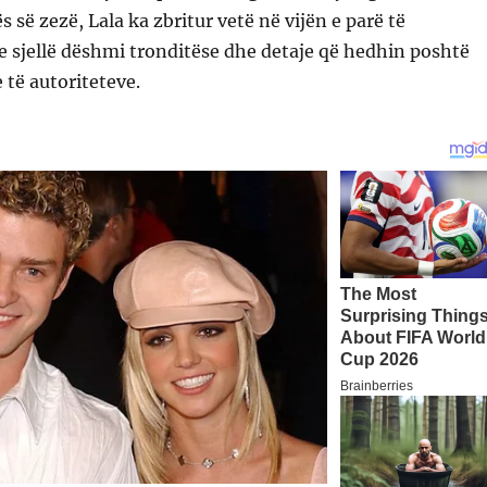
 së zezë, Lala ka zbritur vetë në vijën e parë të
e sjellë dëshmi tronditëse dhe detaje që hedhin poshtë
 të autoriteteve.