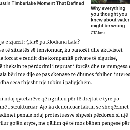
a e zjarrit: Çfarë pa Klodiana Lala?
ve të situatës së tensionuar, ku banorët dhe aktivistët
e forcat e rendit dhe kompanitë private të sigurisë,
ë theksin te përdorimi i tepruar i forcës dhe te mungesa 
ala bëri me dije se pas skenave të dhunës fshihen intere
ha sesa thjesht një tubim i paligjshëm.
ni ndaj qytetarëve që ngrihen për të drejtat e tyre po
 më i strukturuar. Ajo ka denoncuar faktin se shoqërimet
edimet penale ndaj protestuesve shpesh përdoren si një
llur gojën atyre, me qëllim që të mos bëhen pengesë për