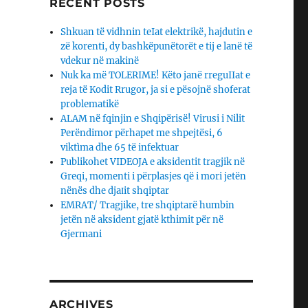
RECENT POSTS
Shkuan të vidhnin teIat elektrikë, hajdutin e
zë korenti, dy bashkëpunëtorët e tij e lanë të
vdekur në makinë
Nuk ka më TOLERIME! Këto janë rreguIIat e
reja të Kodit Rrugor, ja si e pësojnë shoferat
problematikë
ALAM në fqinjin e Shqipërisë! Virusi i Nilit
Perëndimor përhapet me shpejtësi, 6
viktìma dhe 65 të infektuar
Publikohet VIDEOJA e aksidentit tragjik në
Greqi, momenti i përplasjes që i mori jetën
nënës dhe djaΙit shqiptar
EMRAT/ Tragjike, tre shqiptarë humbin
jetën në aksident gjatë kthimit për në
Gjermani
ARCHIVES