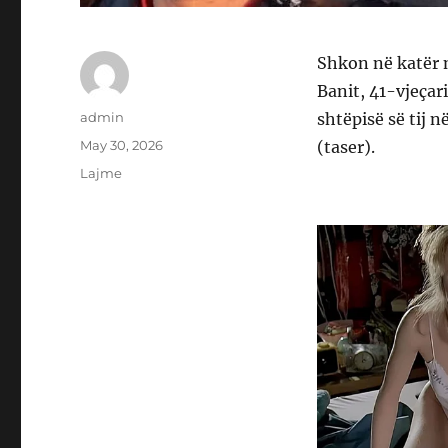
Shkon në katër 
Banit, 41-vjeçari
Author
admin
shtëpisë së tij 
Posted
May 30, 2026
(taser).
on
Categories
Lajme