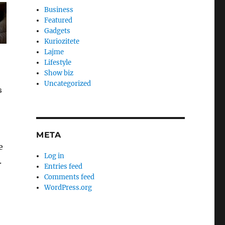
Business
Featured
Gadgets
Kuriozitete
Lajme
Lifestyle
Show biz
Uncategorized
META
e
Log in
.
Entries feed
Comments feed
WordPress.org