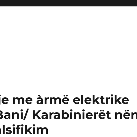
je me àrmë elektrike
Bani/ Karabinierët në
lsifikim