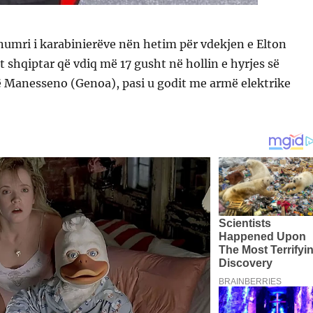
numri i karabinierëve nën hetim për vdekjen e Elton
t shqiptar që vdiq më 17 gusht në hollin e hyrjes së
në Manesseno (Genoa), pasi u godit me armë elektrike