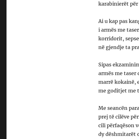
karabinierët për
Ai u kap pas kan
i armës me tase
korridorit, seps
në gjendje ta pr
Sipas ekzaminimi
armës me taser që
marrë kokainë, e
me goditjet me 
Me seancën para
prej të cilëve p
cili përfaqëson v
dy dëshmitarët o