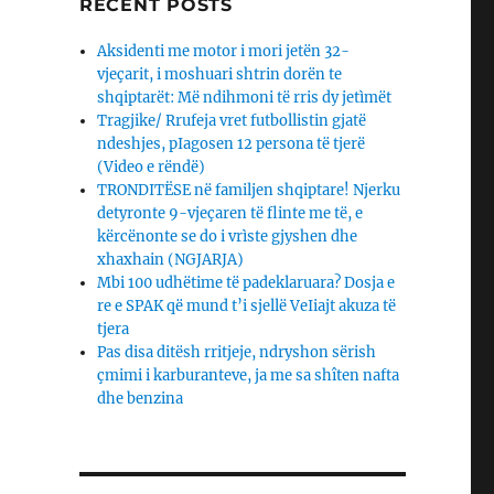
RECENT POSTS
Aksidenti me motor i mori jetën 32-
vjeçarit, i moshuari shtrin dorën te
shqiptarët: Më ndihmoni të rris dy jetìmët
Tragjike/ Rrufeja vret futbollistin gjatë
ndeshjes, pIagosen 12 persona të tjerë
(Video e rëndë)
TRONDITËSE në familjen shqiptare! Njerku
detyronte 9-vjeçaren të flinte me të, e
kërcënonte se do i vrìste gjyshen dhe
xhaxhain (NGJARJA)
Mbi 100 udhëtime të padeklaruara? Dosja e
re e SPAK që mund t’i sjellë VeIiajt akuza të
tjera
Pas disa ditësh rritjeje, ndryshon sërish
çmimi i karburanteve, ja me sa shîten nafta
dhe benzina