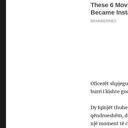
Oficerët shpjegu
burri i kishte g
Dy fqinjët thuhe
qëndrueshëm, duk
një moment të ca