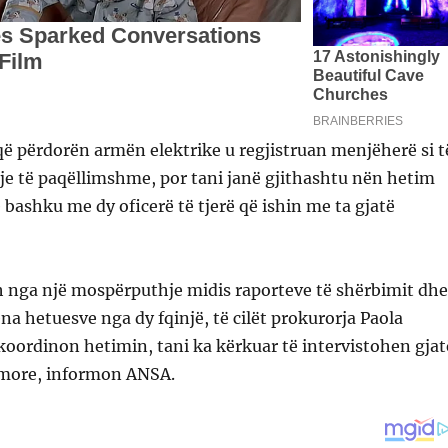
që përdorën armën elektrike u regjistruan menjëherë si t
je të paqëllimshme, por tani janë gjithashtu nën hetim
ë bashku me dy oficerë të tjerë që ishin me ta gjatë
h nga një mospërputhje midis raporteve të shërbimit dhe
na hetuesve nga dy fqinjë, të cilët prokurorja Paola
o koordinon hetimin, tani ka kërkuar të intervistohen gjat
imore, informon ANSA.