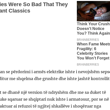
an se përdorimi i armës elektrike ishte i nevojshëm seps
oditur me shqelma dhe grushte dhe ishte jashtë kontrollit
t se dhanë një version të ndryshëm dhe me sa duket të
e sqaruar se shqiptari nuk ishte i armatosur, por se në
ktuar ai refuzoi të ngjitej shkallëve i shoqëruar nga