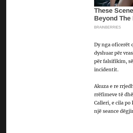
Dy nga oficerët 
dyshuar për vras
për falsifikim, s
incidentit.
Akuza e re rrjed
rrëfimeve të dhë
Calleri, e cila p
një seance dëgj