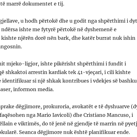
 të marrë dokumentet e tij.
gjellave, u hodh përtokë dhe u godit nga shpërthimi i dy
r ndërsa ishte me fytyrë përtokë në dyshemenë e
e kishte njërën dorë nën bark, dhe katër burrat nuk ishin
angosnin.
t mjeko-ligjor, ishte pikërisht shpërthimi i fundit i
 shkaktoi arrestin kardiak tek 41-vjeçari, i cili kishte
 identifikuar si një shkak kontribues i vdekjes së bashku
taser, informon media.
prake dëgjimore, prokuroria, avokatët e të dyshuarve (d
ërfaqësohen nga Mario Iavicoli) dhe Cristiano Mancuso, i
ëllain e viktimës, do të jenë në gjendje të marrin në pyet
kularë. Seanca dëgjimore nuk është planifikuar ende.