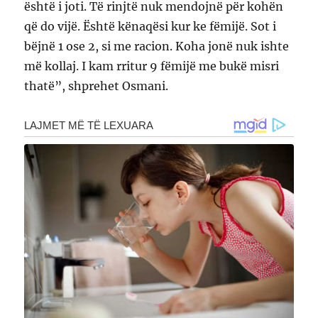
është i joti. Të rinjtë nuk mendojnë për kohën
që do vijë. Është kënaqësi kur ke fëmijë. Sot i
bëjnë 1 ose 2, si me racion. Koha jonë nuk ishte
më kollaj. I kam rritur 9 fëmijë me bukë misri
thatë”, shprehet Osmani.