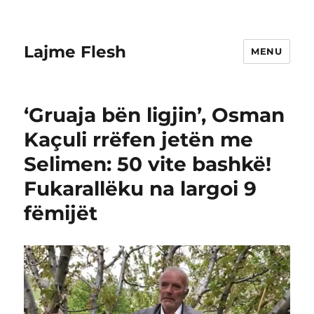
Lajme Flesh
MENU
‘Gruaja bën ligjin’, Osman
Kaçuli rrëfen jetën me
Selimen: 50 vite bashkë!
Fukarallëku na largoi 9
fëmijët