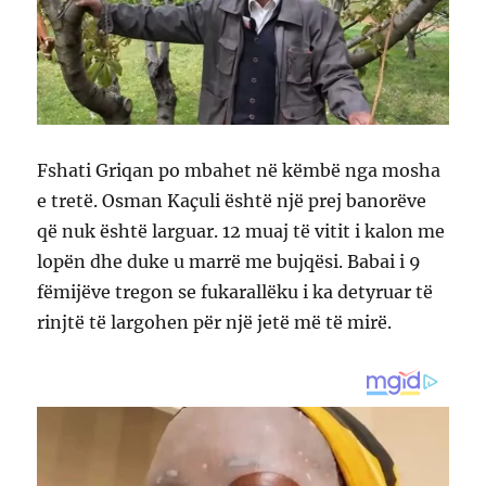
Fshati Griqan po mbahet në këmbë nga mosha
e tretë. Osman Kaçuli është një prej banorëve
që nuk është larguar. 12 muaj të vitit i kalon me
lopën dhe duke u marrë me bujqësi. Babai i 9
fëmijëve tregon se fukarallëku i ka detyruar të
rinjtë të largohen për një jetë më të mirë.