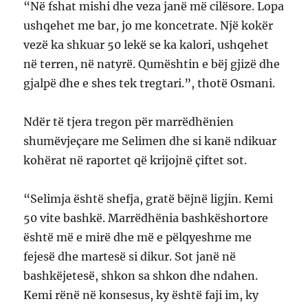
“Në fshat mishi dhe veza janë më cilësore. Lopa
ushqehet me bar, jo me koncetrate. Një kokër
vezë ka shkuar 50 lekë se ka kalori, ushqehet
në terren, në natyrë. Qumështin e bëj gjizë dhe
gjalpë dhe e shes tek tregtari.”, thotë Osmani.
Ndër të tjera tregon për marrëdhënien
shumëvjeçare me Selimen dhe si kanë ndikuar
kohërat në raportet që krijojnë çiftet sot.
“Selimja është shefja, gratë bëjnë ligjin. Kemi
50 vite bashkë. Marrëdhënia bashkëshortore
është më e mirë dhe më e pëlqyeshme me
fejesë dhe martesë si dikur. Sot janë në
bashkëjetesë, shkon sa shkon dhe ndahen.
Kemi rënë në konsesus, ky është faji im, ky