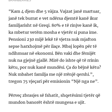
“Kam 4 djem dhe 5 vàjza. Vajzat janë martuar,
janë tek burrat e vet ndërsa djemtë kanë ikur
familjarisht në Greqi. 80% e të rinjve kanë ik,
ka mbetur vetëm mosha e vjetër si puna ime.
Pensioni 230 mijë lekë të vjetra nuk mjafton
sepse harxhojmë për ilaçe. Mbaj lopën për të
ndihmuar në ekonomi. Bën vaki dhe fëmijët
nuk na gjejnë gjallë. Mirë do ishte që të rrinin
këtu, por nuk kanë mundësi. Ça do bëjnë këtu?
Nuk mbahet familja me një rrënjë qershi.”,
tregon 75 vjeçari për emisionin “Një nga ne”.
Përveç zbrasjes së fshatit, shqetësimi tjetër që
mundon banorët është mungesa e ujit.