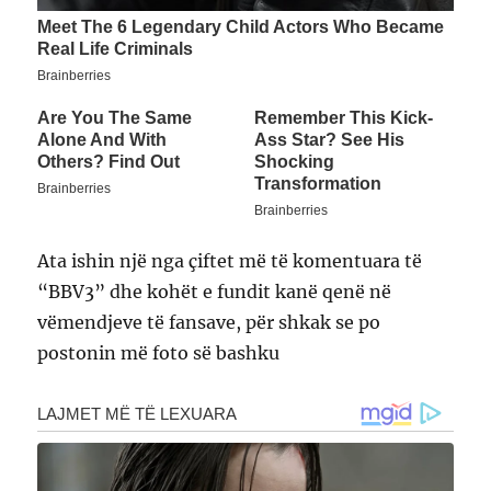
Ata ishin një nga çiftet më të komentuara të
“BBV3” dhe kohët e fundit kanë qenë në
vëmendjeve të fansave, për shkak se po
postonin më foto së bashku