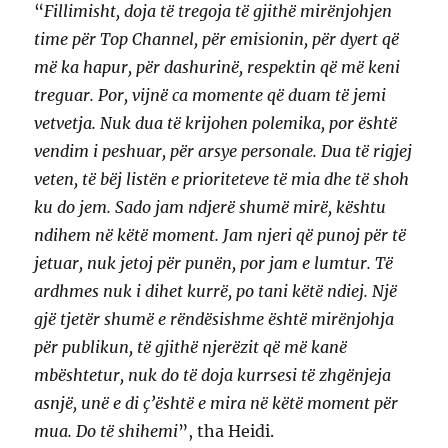
“
Fillimisht, doja të tregoja të gjithë mirënjohjen
time për Top Channel, për emisionin, për dyert që
më ka hapur, për dashurinë, respektin që më keni
treguar. Por, vijnë ca momente që duam të jemi
vetvetja. Nuk dua të krijohen polemika, por është
vendim i peshuar, për arsye personale. Dua të rigjej
veten, të bëj listën e prioriteteve të mia dhe të shoh
ku do jem. Sado jam ndjerë shumë mirë, kështu
ndihem në këtë moment. Jam njeri që punoj për të
jetuar, nuk jetoj për punën, por jam e lumtur. Të
ardhmes nuk i dihet kurrë, po tani këtë ndiej. Një
gjë tjetër shumë e rëndësishme është mirënjohja
për publikun, të gjithë njerëzit që më kanë
mbështetur, nuk do të doja kurrsesi të zhgënjeja
asnjë, unë e di ç’është e mira në këtë moment për
mua. Do të shihemi
”, tha Heidi.