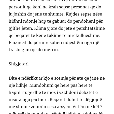
personit qe keni ne krah sepse personat qe do
ju joshin do jene te shumte. Kujdes sepse nëse
hidhni ndonjë hap te gabuar do pendoheni për
gjithë jetën. Klima yjore do jete e përshtatshme
qe beqaret te kenë takime te mrekullueshme.
Financat do përmirësohen ndjeshëm nga një
trashëgimi qe do merrni.
Shigjetari
Dite e ndërlikuar kjo e sotmja për ata qe janë ne
një lidhje. Mundohuni qe here pas here te
hapni rruge dhe te mos i vazhdoni debatet e
nisura nga partneri. Beqaret duhet te dëgjojnë
me shume zemrën sesa arsyen. Vetëm ne këtë
mënyrë do mund te krijojnë lidhjen e duhur. Ne