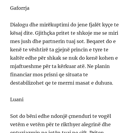
Gaforrja
Dialogu dhe mirëkuptimi do jene fjalët kyçe te
kësaj dite. Gjithçka pritet te shkoje me se miri
mes jush dhe partnerin tuaj sot. Beqaret do e
kenë te vështirë ta gjejnë princin e tyre te
kaltër edhe për shkak se nuk do kenë kohen e
mjaftueshme për ta kërkuar atë. Ne planin
financiar mos prisni qe situata te
destabilizohet qe te merrni masat e duhura.
Luani
Sot do bëni edhe ndonjë çmenduri te vogël
vetëm e vetëm për te rikthyer alegrinë dhe
entuziazmin ne jetën tuaj ne çift. Priten