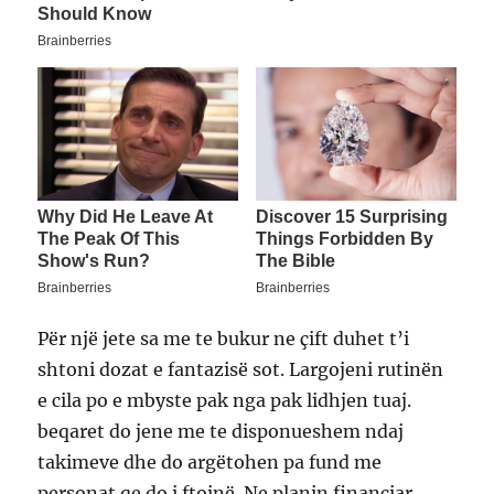
Për një jete sa me te bukur ne çift duhet t’i
shtoni dozat e fantazisë sot. Largojeni rutinën
e cila po e mbyste pak nga pak lidhjen tuaj.
beqaret do jene me te disponueshem ndaj
takimeve dhe do argëtohen pa fund me
personat qe do i ftojnë. Ne planin financiar