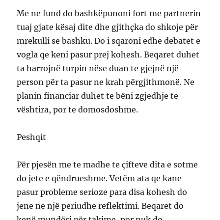
Me ne fund do bashkëpunoni fort me partnerin
tuaj gjate kësaj dite dhe gjithçka do shkoje për
mrekulli se bashku. Do i sqaroni edhe debatet e
vogla qe keni pasur prej kohesh. Beqaret duhet
ta harrojnë turpin nëse duan te gjejnë një
person për ta pasur ne krah përgjithmonë. Ne
planin financiar duhet te bëni zgjedhje te
vështira, por te domosdoshme.
Peshqit
Për pjesën me te madhe te çifteve dita e sotme
do jete e qëndrueshme. Vetëm ata qe kane
pasur probleme serioze para disa kohesh do
jene ne një periudhe reflektimi. Beqaret do
kenë mundësi për takime, por nuk do