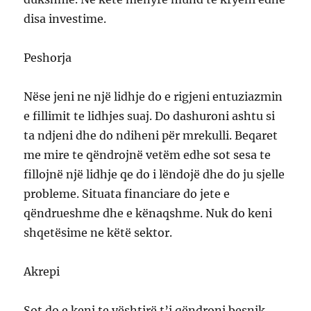
disa investime.
Peshorja
Nëse jeni ne një lidhje do e rigjeni entuziazmin
e fillimit te lidhjes suaj. Do dashuroni ashtu si
ta ndjeni dhe do ndiheni për mrekulli. Beqaret
me mire te qëndrojnë vetëm edhe sot sesa te
fillojnë një lidhje qe do i lëndojë dhe do ju sjelle
probleme. Situata financiare do jete e
qëndrueshme dhe e kënaqshme. Nuk do keni
shqetësime ne këtë sektor.
Akrepi
Sot do e keni te vështirë t’i qëndroni besnik