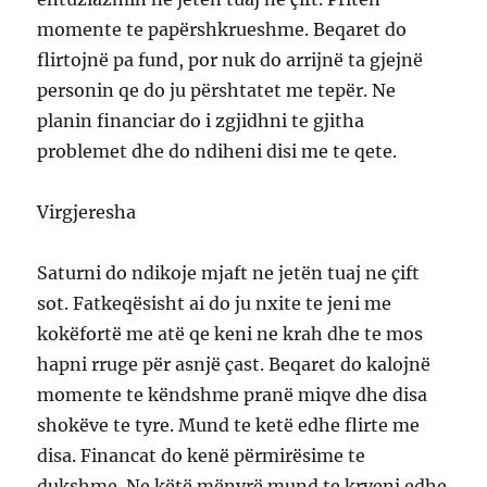
momente te papërshkrueshme. Beqaret do
flirtojnë pa fund, por nuk do arrijnë ta gjejnë
personin qe do ju përshtatet me tepër. Ne
planin financiar do i zgjidhni te gjitha
problemet dhe do ndiheni disi me te qete.
Virgjeresha
Saturni do ndikoje mjaft ne jetën tuaj ne çift
sot. Fatkeqësisht ai do ju nxite te jeni me
kokëfortë me atë qe keni ne krah dhe te mos
hapni rruge për asnjë çast. Beqaret do kalojnë
momente te këndshme pranë miqve dhe disa
shokëve te tyre. Mund te ketë edhe flirte me
disa. Financat do kenë përmirësime te
dukshme. Ne këtë mënyrë mund te kryeni edhe