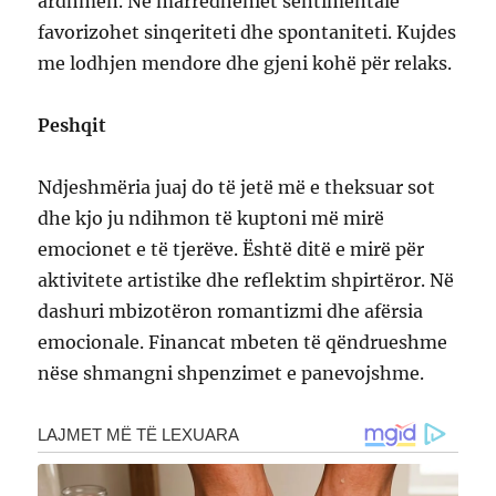
ardhmen. Në marrëdhëniet sentimentale
favorizohet sinqeriteti dhe spontaniteti. Kujdes
me lodhjen mendore dhe gjeni kohë për relaks.
Peshqit
Ndjeshmëria juaj do të jetë më e theksuar sot
dhe kjo ju ndihmon të kuptoni më mirë
emocionet e të tjerëve. Është ditë e mirë për
aktivitete artistike dhe reflektim shpirtëror. Në
dashuri mbizotëron romantizmi dhe afërsia
emocionale. Financat mbeten të qëndrueshme
nëse shmangni shpenzimet e panevojshme.