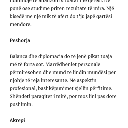
ndihmojë të analizoni situatat me qetësi. Në
punë ose studime priten rezultate të mira. Një
bisedë me një mik të afërt do t’ju japë qartësi
mendore.
Peshorja
Balanca dhe diplomacia do të jenë pikat tuaja
më të forta sot. Marrëdhëniet personale
përmirësohen dhe mund të lindin mundësi për
njohje të reja interesante. Në aspektin
profesional, bashkëpunimet sjellin përfitime.
Shëndeti paraqitet i mirë, por mos lini pas dore
pushimin.
Akrepi