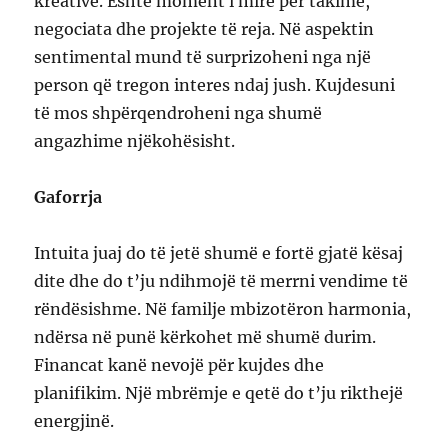
kreative. Është moment i mirë për takime,
negociata dhe projekte të reja. Në aspektin
sentimental mund të surprizoheni nga një
person që tregon interes ndaj jush. Kujdesuni
të mos shpërqendroheni nga shumë
angazhime njëkohësisht.
Gaforrja
Intuita juaj do të jetë shumë e fortë gjatë kësaj
dite dhe do t’ju ndihmojë të merrni vendime të
rëndësishme. Në familje mbizotëron harmonia,
ndërsa në punë kërkohet më shumë durim.
Financat kanë nevojë për kujdes dhe
planifikim. Një mbrëmje e qetë do t’ju rikthejë
energjinë.