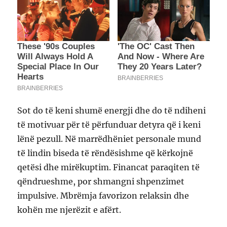
Sot do të keni shumë energji dhe do të ndiheni
të motivuar për të përfunduar detyra që i keni
lënë pezull. Në marrëdhëniet personale mund
të lindin biseda të rëndësishme që kërkojnë
qetësi dhe mirëkuptim. Financat paraqiten të
qëndrueshme, por shmangni shpenzimet
impulsive. Mbrëmja favorizon relaksin dhe
kohën me njerëzit e afërt.