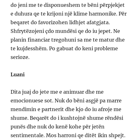
do jeni me te disponueshem te bëni përpjekjet
e duhura qe te krijoni një klime harmonike. Për
beqaret do favorizohen lidhjet afatgjata.
Shfrytëzojeni çdo mundësi qe do iu jepet. Ne
planin financiar tregohuni sa me te matur dhe
te kujdesshëm. Po gabuat do keni probleme
serioze.
Luani
Dita juaj do jete me e animuar dhe me
emocionuese sot. Nuk do bëni asgjë pa marre
mendimin e partnerit dhe kjo do iu afroje me
shume. Beqarët do i kushtojnë shume rëndësi
punës dhe nuk do kenë kohe për jetën
sentimentale. Mos harroni qe ditët ikin shpejt.