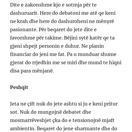
Dite e zakonshme kjo e sotmja për te
dashuruarit. Here do debatoni me atë qe keni
ne krah dhe here do dashuroheni ne mënyrë
pasionante. Për beqaret do jete dite e
favorshme për takime. Bëjini sytë katër qe ta
gjeni shpejt personin e duhur. Ne planin
financiar do jeni me fat. Pa u munduar shume
gjerat do rrjedhin me se miri dhe mund te hiqni
disa para mënjanë.
Peshqit
Jeta ne çift nuk do jete ashtu si ju e keni pritur
sot. Nuk do mungojnë debatet dhe
mosmarrëveshjet çka do e tensionojnë mjaft
ambientin. Beqaret do jene sharmante dhe do