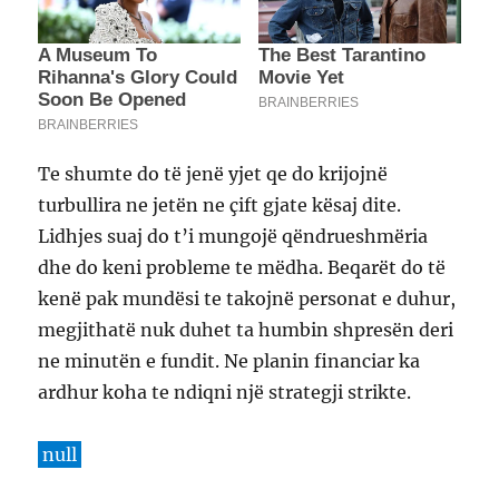
Te shumte do të jenë yjet qe do krijojnë
turbullira ne jetën ne çift gjate kësaj dite.
Lidhjes suaj do t’i mungojë qëndrueshmëria
dhe do keni probleme te mëdha. Beqarët do të
kenë pak mundësi te takojnë personat e duhur,
megjithatë nuk duhet ta humbin shpresën deri
ne minutën e fundit. Ne planin financiar ka
ardhur koha te ndiqni një strategji strikte.
null