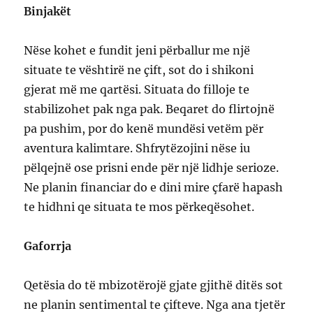
Binjakët
Nëse kohet e fundit jeni përballur me një
situate te vështirë ne çift, sot do i shikoni
gjerat më me qartësi. Situata do filloje te
stabilizohet pak nga pak. Beqaret do flirtojnë
pa pushim, por do kenë mundësi vetëm për
aventura kalimtare. Shfrytëzojini nëse iu
pëlqejnë ose prisni ende për një lidhje serioze.
Ne planin financiar do e dini mire çfarë hapash
te hidhni qe situata te mos përkeqësohet.
Gaforrja
Qetësia do të mbizotërojë gjate gjithë ditës sot
ne planin sentimental te çifteve. Nga ana tjetër