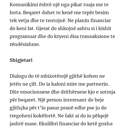
Komunikimi është një nga pikat tuaja me te
forta. Beqaret duhet te kenë me tepër besim
tek vetja dhe te tentojnë. Ne planin financiar
do keni fat. Gjerat do shkojnë ashtu si i kishit
programuar dhe do kryeni disa transaksione te
rëndësishme.
Shigjetari
Dialogu do të mbizotërojë gjithë kohen ne
jetën ne çift. Do ia kaloni mire me partnerin.
Dite emocionuese dhe drithëruese kjo e sotmja
për beqaret. Një person interesant do beje
gjithçka për t’iu pasur pranë edhe pse ju do
tregoheni kokëfortë. Ne fakt ai do iu pëlqejë
jashtë mase. Ekuilibri financiar do ketë goxha