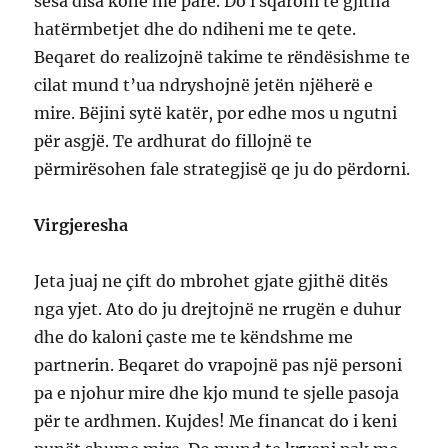
sesa disa kohe me pare. Do i sqaroni te gjitha
hatërmbetjet dhe do ndiheni me te qete.
Beqaret do realizojnë takime te rëndësishme te
cilat mund t’ua ndryshojnë jetën njëherë e
mire. Bëjini sytë katër, por edhe mos u ngutni
për asgjë. Te ardhurat do fillojnë te
përmirësohen fale strategjisë qe ju do përdorni.
Virgjeresha
Jeta juaj ne çift do mbrohet gjate gjithë ditës
nga yjet. Ato do ju drejtojnë ne rrugën e duhur
dhe do kaloni çaste me te këndshme me
partnerin. Beqaret do vrapojnë pas një personi
pa e njohur mire dhe kjo mund te sjelle pasoja
për te ardhmen. Kujdes! Me financat do i keni