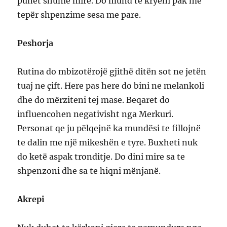
punët shume mire. Do mund te kryeni pak me
tepër shpenzime sesa me pare.
Peshorja
Rutina do mbizotërojë gjithë ditën sot ne jetën
tuaj ne çift. Here pas here do bini ne melankoli
dhe do mërziteni tej mase. Beqaret do
influencohen negativisht nga Merkuri.
Personat qe ju pëlqejnë ka mundësi te fillojnë
te dalin me një mikeshën e tyre. Buxheti nuk
do ketë aspak tronditje. Do dini mire sa te
shpenzoni dhe sa te hiqni mënjanë.
Akrepi