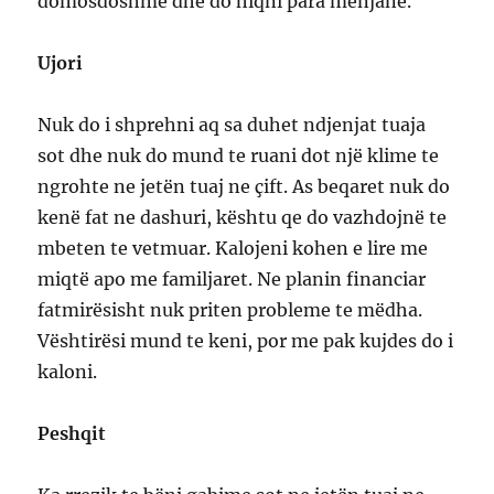
domosdoshme dhe do hiqni para mënjanë.
Ujori
Nuk do i shprehni aq sa duhet ndjenjat tuaja
sot dhe nuk do mund te ruani dot një klime te
ngrohte ne jetën tuaj ne çift. As beqaret nuk do
kenë fat ne dashuri, kështu qe do vazhdojnë te
mbeten te vetmuar. Kalojeni kohen e lire me
miqtë apo me familjaret. Ne planin financiar
fatmirësisht nuk priten probleme te mëdha.
Vështirësi mund te keni, por me pak kujdes do i
kaloni.
Peshqit