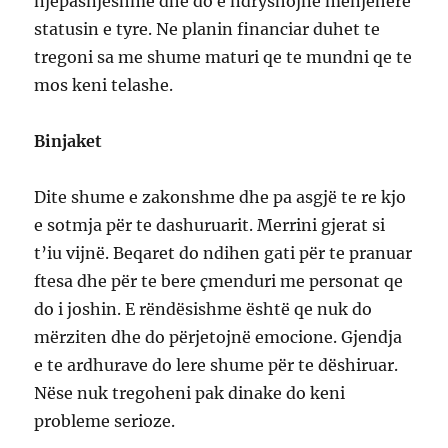
njëpasnjëshme dhe do e ndryshojnë menjëherë
statusin e tyre. Ne planin financiar duhet te
tregoni sa me shume maturi qe te mundni qe te
mos keni telashe.
Binjaket
Dite shume e zakonshme dhe pa asgjë te re kjo
e sotmja për te dashuruarit. Merrini gjerat si
t’iu vijnë. Beqaret do ndihen gati për te pranuar
ftesa dhe për te bere çmenduri me personat qe
do i joshin. E rëndësishme është qe nuk do
mërziten dhe do përjetojnë emocione. Gjendja
e te ardhurave do lere shume për te dëshiruar.
Nëse nuk tregoheni pak dinake do keni
probleme serioze.