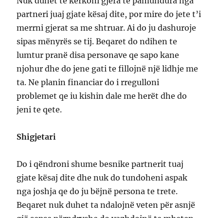
Nuk duhet te kërkoni gjera te pamundura nga
partneri juaj gjate kësaj dite, por mire do jete t’i
merrni gjerat sa me shtruar. Ai do ju dashuroje
sipas mënyrës se tij. Beqaret do ndihen te
lumtur pranë disa personave qe sapo kane
njohur dhe do jene gati te fillojnë një lidhje me
ta. Ne planin financiar do i rregulloni
problemet qe iu kishin dale me herët dhe do
jeni te qete.
Shigjetari
Do i qëndroni shume besnike partnerit tuaj
gjate kësaj dite dhe nuk do tundoheni aspak
nga joshja qe do ju bëjnë persona te trete.
Beqaret nuk duhet ta ndalojnë veten për asnjë