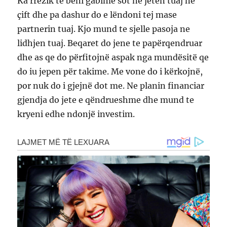
Ka rrezik te bëni gabime sot ne jetën tuaj ne
çift dhe pa dashur do e lëndoni tej mase
partnerin tuaj. Kjo mund te sjelle pasoja ne
lidhjen tuaj. Beqaret do jene te papërqendruar
dhe as qe do përfitojnë aspak nga mundësitë qe
do iu jepen për takime. Me vone do i kërkojnë,
por nuk do i gjejnë dot me. Ne planin financiar
gjendja do jete e qëndrueshme dhe mund te
kryeni edhe ndonjë investim.