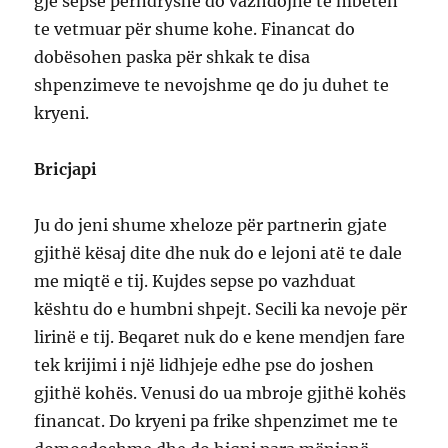
gjë sepse përndryshe do vazhdojnë te mbeten
te vetmuar për shume kohe. Financat do
dobësohen paska për shkak te disa
shpenzimeve te nevojshme qe do ju duhet te
kryeni.
Bricjapi
Ju do jeni shume xheloze për partnerin gjate
gjithë kësaj dite dhe nuk do e lejoni atë te dale
me miqtë e tij. Kujdes sepse po vazhduat
kështu do e humbni shpejt. Secili ka nevoje për
lirinë e tij. Beqaret nuk do e kene mendjen fare
tek krijimi i një lidhjeje edhe pse do joshen
gjithë kohës. Venusi do ua mbroje gjithë kohës
financat. Do kryeni pa frike shpenzimet me te