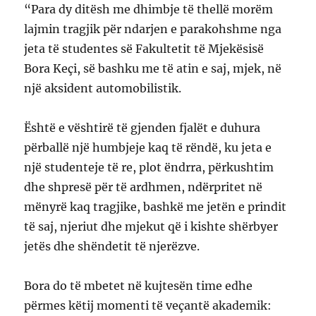
“Para dy ditësh me dhimbje të thellë morëm
lajmin tragjik për ndarjen e parakohshme nga
jeta të studentes së Fakultetit të Mjekësisë
Bora Keçi, së bashku me të atin e saj, mjek, në
një aksident automobilistik.
Është e vështirë të gjenden fjalët e duhura
përballë një humbjeje kaq të rëndë, ku jeta e
një studenteje të re, plot ëndrra, përkushtim
dhe shpresë për të ardhmen, ndërpritet në
mënyrë kaq tragjike, bashkë me jetën e prindit
të saj, njeriut dhe mjekut që i kishte shërbyer
jetës dhe shëndetit të njerëzve.
Bora do të mbetet në kujtesën time edhe
përmes këtij momenti të veçantë akademik: