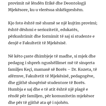
provimit në lëndën Etikë dhe Deontologji
Mjekësore, ku u vlerësua shkëlqyeshëm.
Kjo foto është më shumë se një kujtim provimi;
është dëshmi e seriozitetit, edukatës,
përkushtimit dhe formimit të saj si studente e
denjë e Fakultetit të Mjekësisë.
Në këto çaste dhimbjeje të madhe, si mjek dhe
pedagog i shpreh ngushëllimet më të sinqerta
familjes Keçi, mamasë së Borës – Dr. Kozeta, të
afërmve, Fakultetit të Mjekësisë, pedagogëve,
dhe gjithë shoqërisë studentore të Borës.
Humbja e saj dhe e të atit është një plagë e
rëndë për familjen, për komunitetin mjekësor
dhe për të gjithë ata që i njohën.