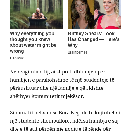
Në reagimin e tij, ai shpreh dhimbjen për
humbjen e parakohshme të një studenteje të
përkushtuar dhe një familjeje që i kishte
shërbyer komunitetit mjekësor.
Sinamati thekson se Bora Keçi do të kujtohet si
një studente shembullore, ndërsa humbja e saj
dhe e të atit përbën një goditje të rëndë për