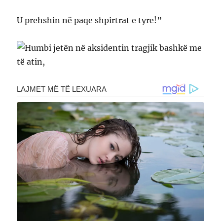
U prehshin në paqe shpirtrat e tyre!”