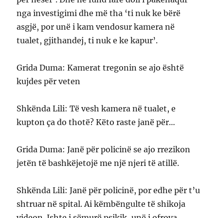
nga investigimi dhe më tha ‘ti nuk ke bërë
asgjë, por unë i kam vendosur kamera në
tualet, gjithandej, ti nuk e ke kapur’.
Grida Duma: Kamerat tregonin se ajo është
kujdes për veten
Shkënda Lili: Të vesh kamera në tualet, e
kupton ça do thotë? Këto raste janë për…
Grida Duma: Janë për policinë se ajo rrezikon
jetën të bashkëjetojë me një njeri të atillë.
Shkënda Lili: Janë për policinë, por edhe për t’u
shtruar në spital. Ai këmbëngulte të shikoja
videon. Ishte i sëmurë psikik, unë i ofrova