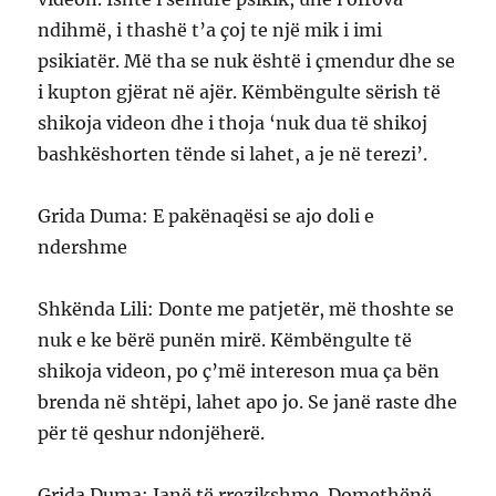
ndihmë, i thashë t’a çoj te një mik i imi
psikiatër. Më tha se nuk është i çmendur dhe se
i kupton gjërat në ajër. Këmbëngulte sërish të
shikoja videon dhe i thoja ‘nuk dua të shikoj
bashkëshorten tënde si lahet, a je në terezi’.
Grida Duma: E pakënaqësi se ajo doli e
ndershme
Shkënda Lili: Donte me patjetër, më thoshte se
nuk e ke bërë punën mirë. Këmbëngulte të
shikoja videon, po ç’më intereson mua ça bën
brenda në shtëpi, lahet apo jo. Se janë raste dhe
për të qeshur ndonjëherë.
Grida Duma: Janë të rrezikshme. Domethënë,