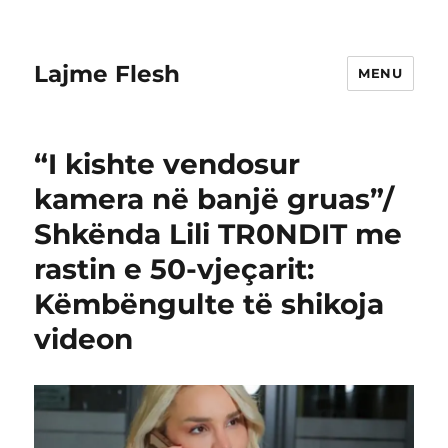
Lajme Flesh
MENU
“I kishte vendosur
kamera në banjë gruas”/
Shkënda Lili TR0NDIT me
rastin e 50-vjeçarit:
Këmbëngulte të shikoja
videon