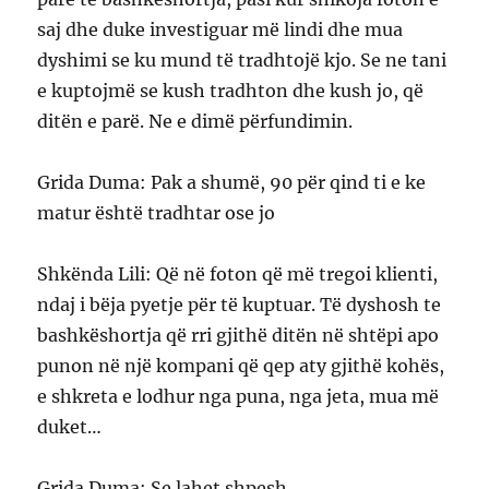
saj dhe duke investiguar më lindi dhe mua
dyshimi se ku mund të tradhtojë kjo. Se ne tani
e kuptojmë se kush tradhton dhe kush jo, që
ditën e parë. Ne e dimë përfundimin.
Grida Duma: Pak a shumë, 90 për qind ti e ke
matur është tradhtar ose jo
Shkënda Lili: Që në foton që më tregoi klienti,
ndaj i bëja pyetje për të kuptuar. Të dyshosh te
bashkëshortja që rri gjithë ditën në shtëpi apo
punon në një kompani që qep aty gjithë kohës,
e shkreta e lodhur nga puna, nga jeta, mua më
duket…
Grida Duma: Se lahet shpesh…