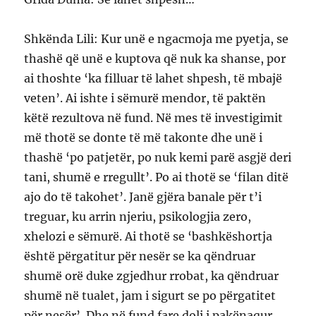
Shkënda Lili: Kur unë e ngacmoja me pyetja, se
thashë që unë e kuptova që nuk ka shanse, por
ai thoshte ‘ka filluar të lahet shpesh, të mbajë
veten’. Ai ishte i sëmurë mendor, të paktën
këtë rezultova në fund. Në mes të investigimit
më thotë se donte të më takonte dhe unë i
thashë ‘po patjetër, po nuk kemi parë asgjë deri
tani, shumë e rregullt’. Po ai thotë se ‘filan ditë
ajo do të takohet’. Janë gjëra banale për t’i
treguar, ku arrin njeriu, psikologjia zero,
xhelozi e sëmurë. Ai thotë se ‘bashkëshortja
është përgatitur për nesër se ka qëndruar
shumë orë duke zgjedhur rrobat, ka qëndruar
shumë në tualet, jam i sigurt se po përgatitet
për nesër’. Dhe në fund fare doli i pakënaqur