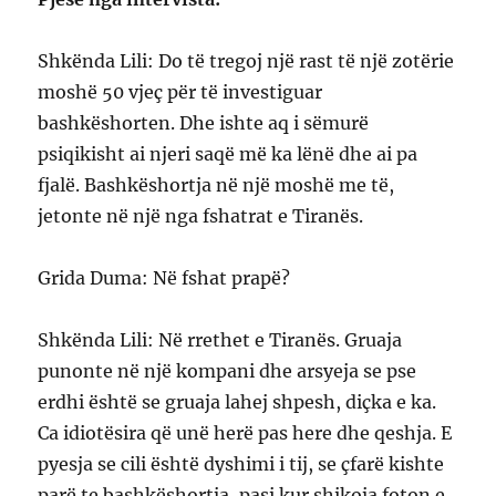
Shkënda Lili: Do të tregoj një rast të një zotërie
moshë 50 vjeç për të investiguar
bashkëshorten. Dhe ishte aq i sëmurë
psiqikisht ai njeri saqë më ka lënë dhe ai pa
fjalë. Bashkëshortja në një moshë me të,
jetonte në një nga fshatrat e Tiranës.
Grida Duma: Në fshat prapë?
Shkënda Lili: Në rrethet e Tiranës. Gruaja
punonte në një kompani dhe arsyeja se pse
erdhi është se gruaja lahej shpesh, diçka e ka.
Ca idiotësira që unë herë pas here dhe qeshja. E
pyesja se cili është dyshimi i tij, se çfarë kishte
parë te bashkëshortja, pasi kur shikoja foton e