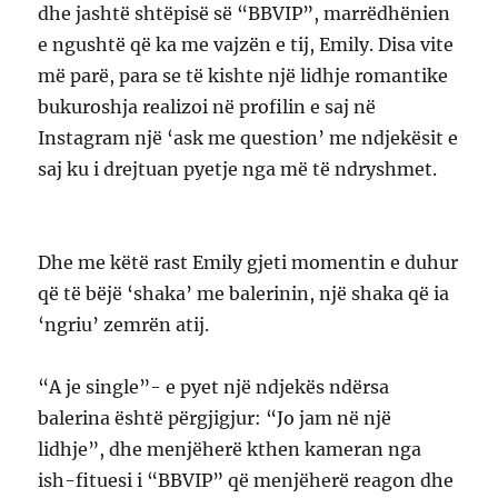
dhe jashtë shtëpisë së “BBVIP”, marrëdhënien
e ngushtë që ka me vajzën e tij, Emily. Disa vite
më parë, para se të kishte një lidhje romantike
bukuroshja realizoi në profilin e saj në
Instagram një ‘ask me question’ me ndjekësit e
saj ku i drejtuan pyetje nga më të ndryshmet.
Dhe me këtë rast Emily gjeti momentin e duhur
që të bëjë ‘shaka’ me balerinin, një shaka që ia
‘ngriu’ zemrën atij.
“A je single”- e pyet një ndjekës ndërsa
balerina është përgjigjur: “Jo jam në një
lidhje”, dhe menjëherë kthen kameran nga
ish-fituesi i “BBVIP” që menjëherë reagon dhe