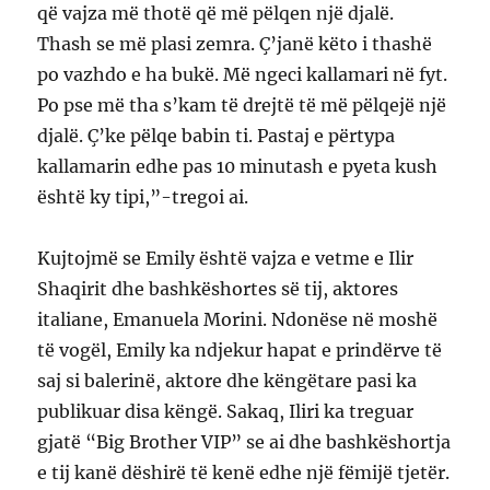
që vajza më thotë që më pëlqen një djalë.
Thash se më plasi zemra. Ç’janë këto i thashë
po vazhdo e ha bukë. Më ngeci kallamari në fyt.
Po pse më tha s’kam të drejtë të më pëlqejë një
djalë. Ç’ke pëlqe babin ti. Pastaj e përtypa
kallamarin edhe pas 10 minutash e pyeta kush
është ky tipi,”-tregoi ai.
Kujtojmë se Emily është vajza e vetme e Ilir
Shaqirit dhe bashkëshortes së tij, aktores
italiane, Emanuela Morini. Ndonëse në moshë
të vogël, Emily ka ndjekur hapat e prindërve të
saj si balerinë, aktore dhe këngëtare pasi ka
publikuar disa këngë. Sakaq, Iliri ka treguar
gjatë “Big Brother VIP” se ai dhe bashkëshortja
e tij kanë dëshirë të kenë edhe një fëmijë tjetër.