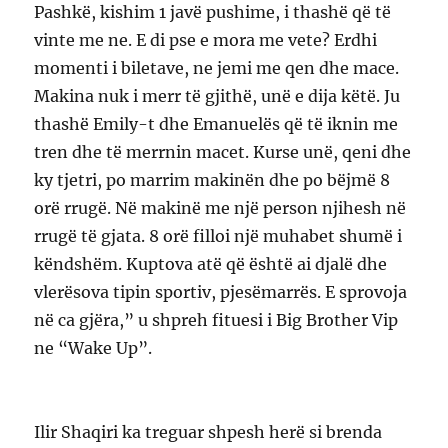
Pashkë, kishim 1 javë pushime, i thashë që të
vinte me ne. E di pse e mora me vete? Erdhi
momenti i biletave, ne jemi me qen dhe mace.
Makina nuk i merr të gjithë, unë e dija këtë. Ju
thashë Emily-t dhe Emanuelës që të iknin me
tren dhe të merrnin macet. Kurse unë, qeni dhe
ky tjetri, po marrim makinën dhe po bëjmë 8
orë rrugë. Në makinë me një person njihesh në
rrugë të gjata. 8 orë filloi një muhabet shumë i
këndshëm. Kuptova atë që është ai djalë dhe
vlerësova tipin sportiv, pjesëmarrës. E sprovoja
në ca gjëra,” u shpreh fituesi i Big Brother Vip
ne “Wake Up”.
Ilir Shaqiri ka treguar shpesh herë si brenda