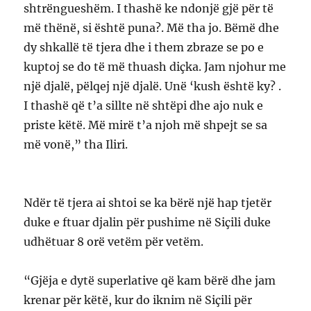
shtrëngueshëm. I thashë ke ndonjë gjë për të
më thënë, si është puna?. Më tha jo. Bëmë dhe
dy shkallë të tjera dhe i them zbraze se po e
kuptoj se do të më thuash diçka. Jam njohur me
një djalë, pëlqej një djalë. Unë ‘kush është ky? .
I thashë që t’a sillte në shtëpi dhe ajo nuk e
priste këtë. Më mirë t’a njoh më shpejt se sa
më vonë,” tha Iliri.
Ndër të tjera ai shtoi se ka bërë një hap tjetër
duke e ftuar djalin për pushime në Siçili duke
udhëtuar 8 orë vetëm për vetëm.
“Gjëja e dytë superlative që kam bërë dhe jam
krenar për këtë, kur do iknim në Siçili për