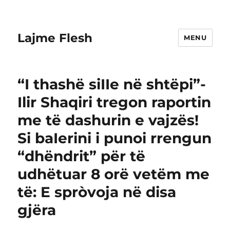
Lajme Flesh
MENU
“I thashë siIIe në shtëpi”-
Ilir Shaqiri tregon raportin
me të dashurin e vajzës!
Si baIerini i punoi rrengun
“dhëndrit” për të
udhëtuar 8 orë vetëm me
të: E spròvoja në disa
gjëra