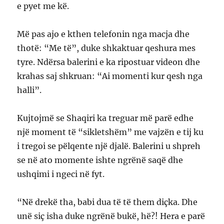
e pyet me kë.
Më pas ajo e kthen telefonin nga macja dhe
thotë: “Me të”, duke shkaktuar qeshura mes
tyre. Ndërsa balerini e ka ripostuar videon dhe
krahas saj shkruan: “Ai momenti kur qesh nga
halli”.
Kujtojmë se Shaqiri ka treguar më parë edhe
një moment të “sikletshëm” me vajzën e tij ku
i tregoi se pëlqente një djalë. Balerini u shpreh
se në ato momente ishte ngrënë saqë dhe
ushqimi i ngeci në fyt.
“Në drekë tha, babi dua të të them diçka. Dhe
unë siç isha duke ngrënë bukë, hë?! Hera e parë