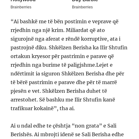
“Ai bashkë me të bën postimin e veprave që
rrjedhin nga një krim. Miliardat që ato
sigurojnë nga aferat e rëndë korruptive, ata i
pastrojnë diku. Shkëlzen Berisha ka IIir Shtufin
ortakun kryesor për pastrimin e parave që
rrjedhin nga burime të paligjshme.Lejet e
ndërtimit ia siguron Shkëlzen Berisha dhe për
të bërë pastrimin e parave dhe për të marrë
pjesën e vet. Shkëlzen Berisha duhet të
arrestohet. Së bashku me Ilir Shtufin kanë
trafikuar kokainë”, tha ai.
Ai u ndal edhe te çështja “non grata” e Sali
Berishës. Ai mbrojti idenë se Sali Berisha edhe