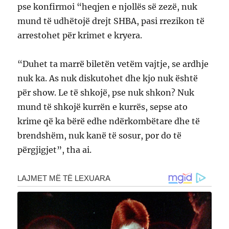
pse konfirmoi “heqjen e njollës së zezë, nuk
mund të udhëtojë drejt SHBA, pasi rrezikon të
arrestohet për krimet e kryera.
“Duhet ta marrë biletën vetëm vajtje, se ardhje
nuk ka. As nuk diskutohet dhe kjo nuk është
për show. Le të shkojë, pse nuk shkon? Nuk
mund të shkojë kurrën e kurrës, sepse ato
krime që ka bërë edhe ndërkombëtare dhe të
brendshëm, nuk kanë të sosur, por do të
përgjigjet”, tha ai.