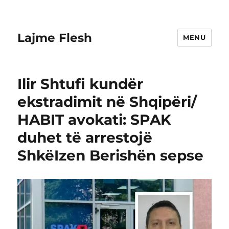
Lajme Flesh
MENU
Ilir Shtufi kundër
ekstradimit në Shqipëri/
HABIT avokati: SPAK
duhet të arrestojë
ShkëIzen Berishën sepse