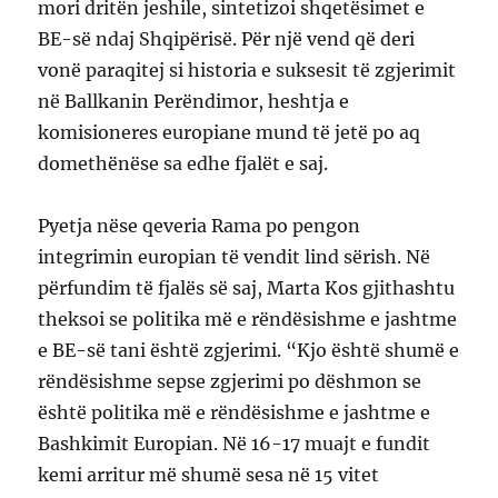
mori dritën jeshile, sintetizoi shqetësimet e
BE-së ndaj Shqipërisë. Për një vend që deri
vonë paraqitej si historia e suksesit të zgjerimit
në Ballkanin Perëndimor, heshtja e
komisioneres europiane mund të jetë po aq
domethënëse sa edhe fjalët e saj.
Pyetja nëse qeveria Rama po pengon
integrimin europian të vendit lind sërish. Në
përfundim të fjalës së saj, Marta Kos gjithashtu
theksoi se politika më e rëndësishme e jashtme
e BE-së tani është zgjerimi. “Kjo është shumë e
rëndësishme sepse zgjerimi po dëshmon se
është politika më e rëndësishme e jashtme e
Bashkimit Europian. Në 16-17 muajt e fundit
kemi arritur më shumë sesa në 15 vitet