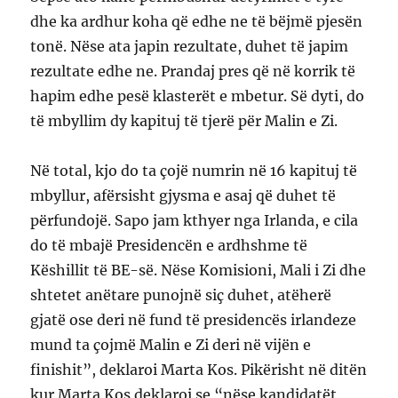
dhe ka ardhur koha që edhe ne të bëjmë pjesën
tonë. Nëse ata japin rezultate, duhet të japim
rezultate edhe ne. Prandaj pres që në korrik të
hapim edhe pesë klasterët e mbetur. Së dyti, do
të mbyllim dy kapituj të tjerë për Malin e Zi.
Në total, kjo do ta çojë numrin në 16 kapituj të
mbyllur, afërsisht gjysma e asaj që duhet të
përfundojë. Sapo jam kthyer nga Irlanda, e cila
do të mbajë Presidencën e ardhshme të
Këshillit të BE-së. Nëse Komisioni, Mali i Zi dhe
shtetet anëtare punojnë siç duhet, atëherë
gjatë ose deri në fund të presidencës irlandeze
mund ta çojmë Malin e Zi deri në vijën e
finishit”, deklaroi Marta Kos. Pikërisht në ditën
kur Marta Kos deklaroi se “nëse kandidatët