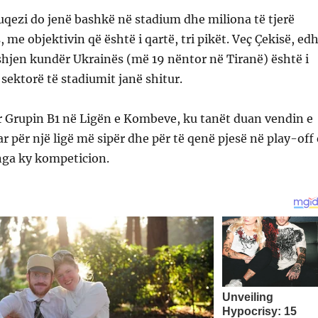
qezi do jenë bashkë në stadium dhe miliona të tjerë
me objektivin që është i qartë, tri pikët. Veç Çekisë, ed
shjen kundër Ukrainës (më 19 nëntor në Tiranë) është i
sektorë të stadiumit janë shitur.
r Grupin B1 në Ligën e Kombeve, ku tanët duan vendin e
ar për një ligë më sipër dhe për të qenë pjesë në play-off 
nga ky kompeticion.