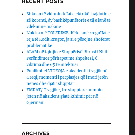
RECENT POSTS
Shkuan të vidhnin teIat elektrikë, hajdutin e
zë korenti, dy bashkëpunëtorët e tij e lanë të
vdekur në makinë
Nuk ka më TOLERIME! Këto janë rreguIIat e
reja të Kodit Rrugor, ja si e pësojnë shoferat
problematikë
ALAM në fqinjin e Shqipërisë! Virusi i Nilit
Perëndimor përhapet me shpejtësi, 6
viktìma dhe 65 të infektuar
Publikohet VIDEOJA e aksidentit tragjik në
Greqi, momenti i përplasjes që i mori jetën
nënës dhe djaΙit shqiptar
EMRAT/ Tragjike, tre shqiptarë humbin
jetën në aksident gjatë kthimit për në
Gjermani
ARCHIVES