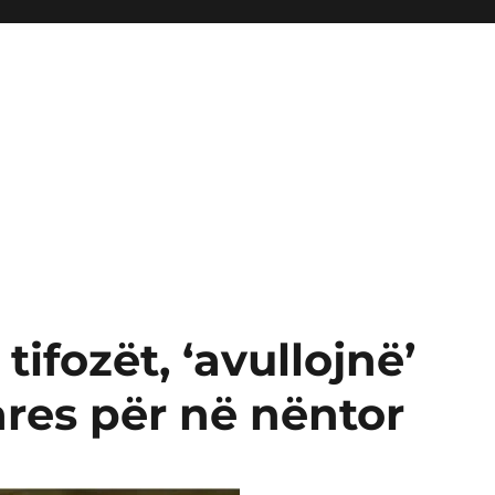
 tifozët, ‘avullojnë’
res për në nëntor