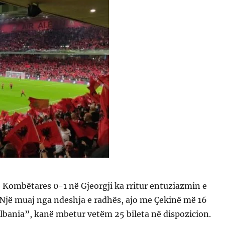
 e Kombëtares 0-1 në Gjeorgji ka rritur entuziazmin e
 Një muaj nga ndeshja e radhës, ajo me Çekinë më 16
lbania”, kanë mbetur vetëm 25 bileta në dispozicion.