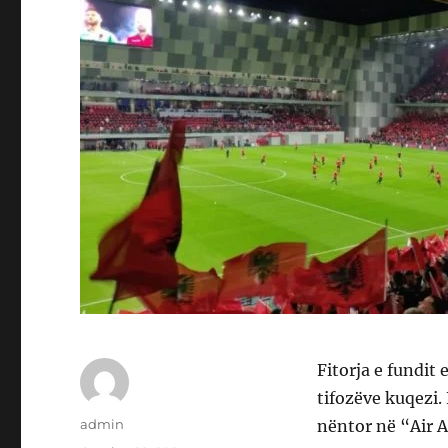
Fitorja e fundit
tifozëve kuqezi.
Author
admin
nëntor në “Air A