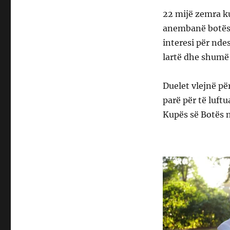
22 mijë zemra ku
anembanë botës, 
interesi për nde
lartë dhe shumë 
Duelet vlejnë pë
parë për të luftu
Kupës së Botës 