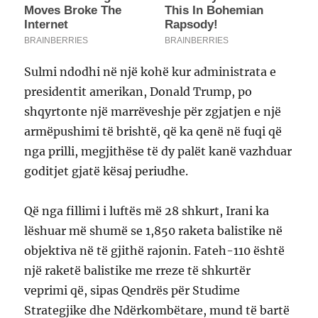
Sulmi ndodhi në një kohë kur administrata e
presidentit amerikan, Donald Trump, po
shqyrtonte një marrëveshje për zgjatjen e një
armëpushimi të brishtë, që ka qenë në fuqi që
nga prilli, megjithëse të dy palët kanë vazhduar
goditjet gjatë kësaj periudhe.
Që nga fillimi i luftës më 28 shkurt, Irani ka
lëshuar më shumë se 1,850 raketa balistike në
objektiva në të gjithë rajonin. Fateh-110 është
një raketë balistike me rreze të shkurtër
veprimi që, sipas Qendrës për Studime
Strategjike dhe Ndërkombëtare, mund të bartë