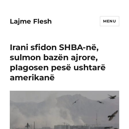
Lajme Flesh
MENU
Irani sfidon SHBA-në,
sulmon bazën ajrore,
pIagosen pesë ushtarë
amerikanë