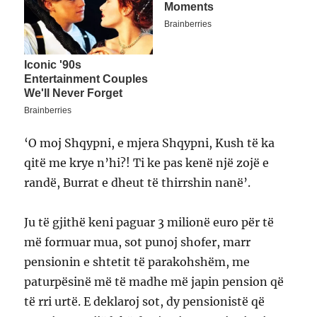
‘O moj Shqypni, e mjera Shqypni, Kush të ka
qitë me krye n’hi?! Ti ke pas kenë një zojë e
randë, Burrat e dheut të thirrshin nanë’.
Ju të gjithë keni paguar 3 milionë euro për të
më formuar mua, sot punoj shofer, marr
pensionin e shtetit të parakohshëm, me
paturpësinë më të madhe më japin pension që
të rri urtë. E deklaroj sot, dy pensionistë që