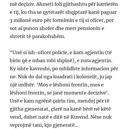
më deçiziv. Ahmeti foli gjithashtu për karrierën
e tij, ku tha se qytetarët shqiptarë kanë paguar
3 milionë euro për formimin e tij si oficer, por
sot ai punon shofer dhe merr pensionin e
shtetit të parakohshëm.
“Unë si ish-oficer policie, e kam agjentin (të
birin që e mban mbi shpinë), e zura agjentin.
Ky ishte kavroshi, po mblidhte informacion për
ne. Nuk do dal nga kuadrati i kolonelit, ju jap
një urdhër: ‘Mos e lëshoni frontin, mos e
lëshoni frontin, se janë momente decizive’.
Unë e kam ngrënë çairin tim, mendoj për të
gjitha gjeneratat, çfarë na kanë bërë në këtë
vend, duhet natë e ditë në Kuvend. Nëse nuk
veprojmë tani, kjo gjeneratë…