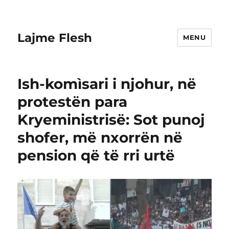
Lajme Flesh
MENU
Ish-komìsari i njohur, në
protestën para
Kryeministrisë: Sot punoj
shofer, më nxorrën në
pension që të rri urtë