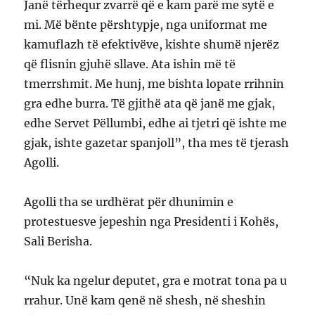
Janë tërhequr zvarrë që e kam parë me sytë e
mi. Më bënte përshtypje, nga uniformat me
kamuflazh të efektivëve, kishte shumë njerëz
që flisnin gjuhë sllave. Ata ishin më të
tmerrshmit. Me hunj, me bishta lopate rrihnin
gra edhe burra. Të gjithë ata që janë me gjak,
edhe Servet Pëllumbi, edhe ai tjetri që ishte me
gjak, ishte gazetar spanjoll”, tha mes të tjerash
Agolli.
Agolli tha se urdhërat për dhunimin e
protestuesve jepeshin nga Presidenti i Kohës,
Sali Berisha.
“Nuk ka ngelur deputet, gra e motrat tona pa u
rrahur. Unë kam qenë në shesh, në sheshin