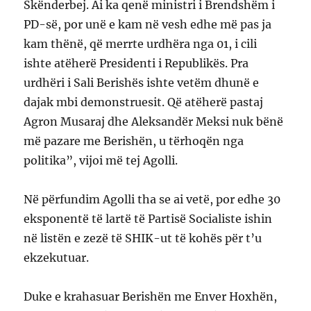
Skënderbej. Ai ka qenë ministri i Brendshëm i
PD-së, por unë e kam në vesh edhe më pas ja
kam thënë, që merrte urdhëra nga 01, i cili
ishte atëherë Presidenti i Republikës. Pra
urdhëri i Sali Berishës ishte vetëm dhunë e
dajak mbi demonstruesit. Që atëherë pastaj
Agron Musaraj dhe Aleksandër Meksi nuk bënë
më pazare me Berishën, u tërhoqën nga
politika”, vijoi më tej Agolli.
Në përfundim Agolli tha se ai vetë, por edhe 30
eksponentë të lartë të Partisë Socialiste ishin
në listën e zezë të SHIK-ut të kohës për t’u
ekzekutuar.
Duke e krahasuar Berishën me Enver Hoxhën,