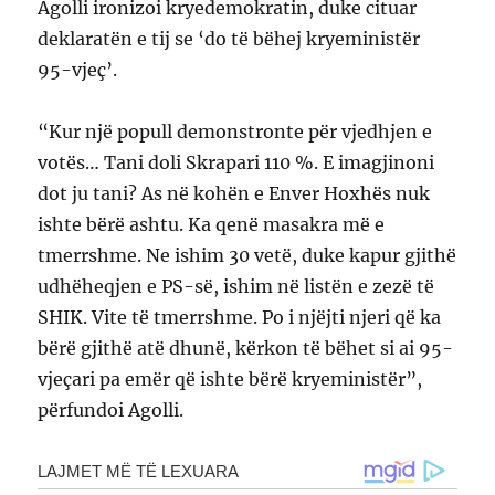
Agolli ironizoi kryedemokratin, duke cituar
deklaratën e tij se ‘do të bëhej kryeministër
95-vjeç’.
“Kur një popull demonstronte për vjedhjen e
votës… Tani doli Skrapari 110 %. E imagjinoni
dot ju tani? As në kohën e Enver Hoxhës nuk
ishte bërë ashtu. Ka qenë masakra më e
tmerrshme. Ne ishim 30 vetë, duke kapur gjithë
udhëheqjen e PS-së, ishim në listën e zezë të
SHIK. Vite të tmerrshme. Po i njëjti njeri që ka
bërë gjithë atë dhunë, kërkon të bëhet si ai 95-
vjeçari pa emër që ishte bërë kryeministër”,
përfundoi Agolli.