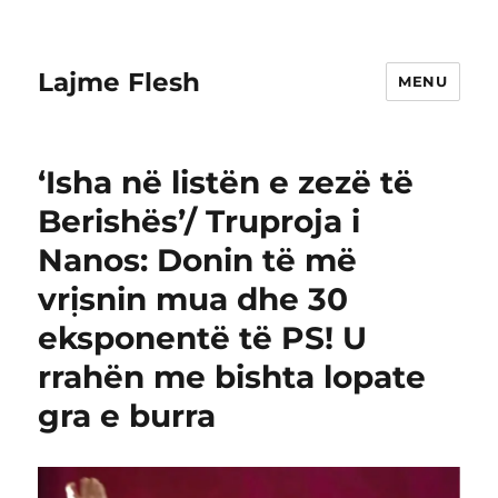
Lajme Flesh
MENU
‘Isha në listën e zezë të
Berishës’/ Truproja i
Nanos: Donin të më
vrịsnin mua dhe 30
eksponentë të PS! U
rrahën me bishta lopate
gra e burra