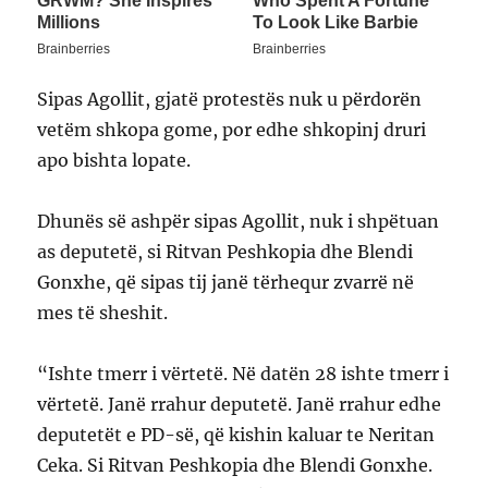
Sipas Agollit, gjatë protestës nuk u përdorën
vetëm shkopa gome, por edhe shkopinj druri
apo bishta lopate.
Dhunës së ashpër sipas Agollit, nuk i shpëtuan
as deputetë, si Ritvan Peshkopia dhe Blendi
Gonxhe, që sipas tij janë tërhequr zvarrë në
mes të sheshit.
“Ishte tmerr i vërtetë. Në datën 28 ishte tmerr i
vërtetë. Janë rrahur deputetë. Janë rrahur edhe
deputetët e PD-së, që kishin kaluar te Neritan
Ceka. Si Ritvan Peshkopia dhe Blendi Gonxhe.