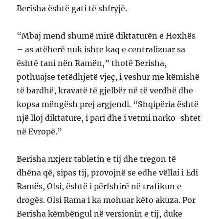
Berisha është gati të shfryjë.
“Mbaj mend shumë mirë diktaturën e Hoxhës
– as atëherë nuk ishte kaq e centralizuar sa
është tani nën Ramën,” thotë Berisha,
pothuajse tetëdhjetë vjeç, i veshur me këmishë
të bardhë, kravatë të gjelbër në të verdhë dhe
kopsa mëngësh prej argjendi. “Shqipëria është
një lloj diktature, i pari dhe i vetmi narko-shtet
në Evropë.”
Berisha nxjerr tabletin e tij dhe tregon të
dhëna që, sipas tij, provojnë se edhe vëllai i Edi
Ramës, Olsi, është i përfshirë në trafikun e
drogës. Olsi Rama i ka mohuar këto akuza. Por
Berisha këmbëngul në versionin e tij, duke