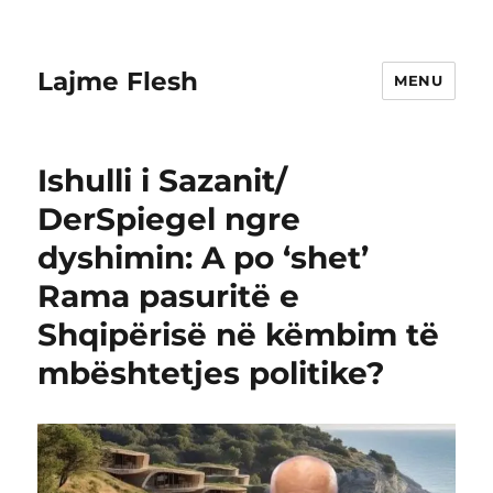
Lajme Flesh
MENU
Ishulli i Sazanit/
DerSpiegel ngre
dyshimin: A po ‘shet’
Rama pasuritë e
Shqipërisë në këmbim të
mbështetjes politike?