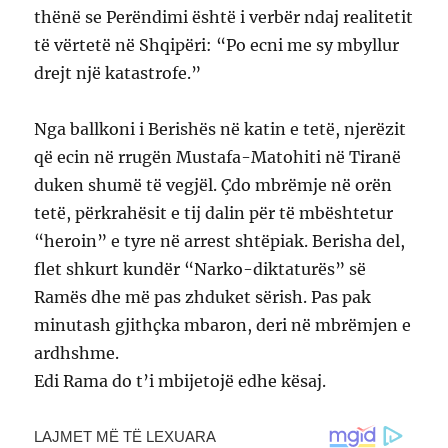
thënë se Perëndimi është i verbër ndaj realitetit
të vërtetë në Shqipëri: “Po ecni me sy mbyllur
drejt një katastrofe.”
Nga ballkoni i Berishës në katin e tetë, njerëzit
që ecin në rrugën Mustafa-Matohiti në Tiranë
duken shumë të vegjël. Çdo mbrëmje në orën
tetë, përkrahësit e tij dalin për të mbështetur
“heroin” e tyre në arrest shtëpiak. Berisha del,
flet shkurt kundër “Narko-diktaturës” së
Ramës dhe më pas zhduket sërish. Pas pak
minutash gjithçka mbaron, deri në mbrëmjen e
ardhshme.
Edi Rama do t’i mbijetojë edhe kësaj.