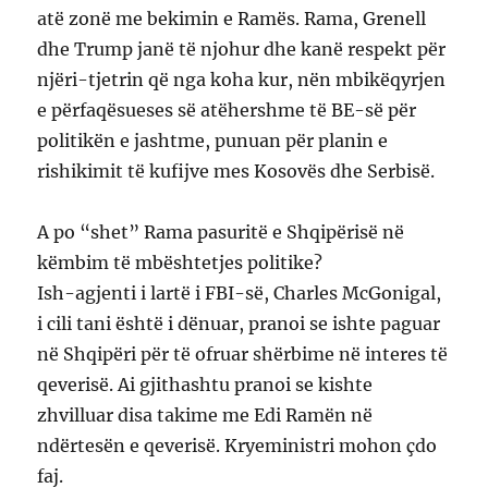
atë zonë me bekimin e Ramës. Rama, Grenell
dhe Trump janë të njohur dhe kanë respekt për
njëri-tjetrin që nga koha kur, nën mbikëqyrjen
e përfaqësueses së atëhershme të BE-së për
politikën e jashtme, punuan për planin e
rishikimit të kufijve mes Kosovës dhe Serbisë.
A po “shet” Rama pasuritë e Shqipërisë në
këmbim të mbështetjes politike?
Ish-agjenti i lartë i FBI-së, Charles McGonigal,
i cili tani është i dënuar, pranoi se ishte paguar
në Shqipëri për të ofruar shërbime në interes të
qeverisë. Ai gjithashtu pranoi se kishte
zhvilluar disa takime me Edi Ramën në
ndërtesën e qeverisë. Kryeministri mohon çdo
faj.