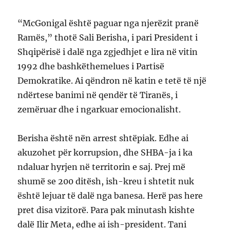
“McGonigal është paguar nga njerëzit pranë
Ramës,” thotë Sali Berisha, i pari President i
Shqipërisë i dalë nga zgjedhjet e lira në vitin
1992 dhe bashkëthemelues i Partisë
Demokratike. Ai qëndron në katin e tetë të një
ndërtese banimi në qendër të Tiranës, i
zemëruar dhe i ngarkuar emocionalisht.
Berisha është nën arrest shtëpiak. Edhe ai
akuzohet për korrupsion, dhe SHBA-ja i ka
ndaluar hyrjen në territorin e saj. Prej më
shumë se 200 ditësh, ish-kreu i shtetit nuk
është lejuar të dalë nga banesa. Herë pas here
pret disa vizitorë. Para pak minutash kishte
dalë Ilir Meta, edhe ai ish-president. Tani