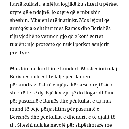
hartë kullash, e njëjta logjikë ku shteti u përket
atyre që e ndajnë, jo atyre që e mbushin
sheshin. Mbajeni atë instinkt. Mos lejoni që
armiqësia e shtirur mes Ramës dhe Berishës
t’ju vjedhë të vetmen gjë që e keni vërtet
tuajën: një protestë që nuk i përket asnjërit
prej tyre.
Mos bini në kurthin e kundërt. Mosbesimi ndaj
Berishës nuk është falje për Ramën,
përkundrazi është e njëjta kërkesë drejtësie e
shtrirë te të dy. Një lëvizje që do llogaridhënie
për pasurinë e Ramës dhe për kullat e tij nuk
mund të bëjë përjashtim për pasurinë e
Berishës dhe për kullat e dhëndrit e të djalit të
tij. Sheshi nuk ka nevojë për shpëtimtarë me