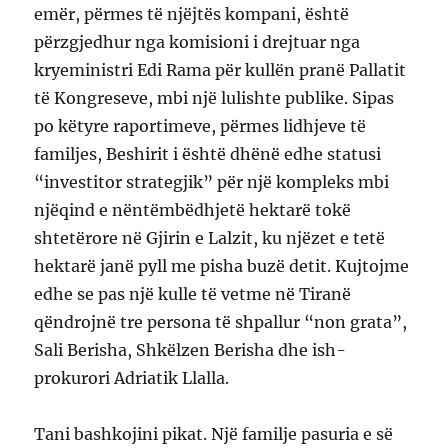
emër, përmes të njëjtës kompani, është
përzgjedhur nga komisioni i drejtuar nga
kryeministri Edi Rama për kullën pranë Pallatit
të Kongreseve, mbi një lulishte publike. Sipas
po këtyre raportimeve, përmes lidhjeve të
familjes, Beshirit i është dhënë edhe statusi
“investitor strategjik” për një kompleks mbi
njëqind e nëntëmbëdhjetë hektarë tokë
shtetërore në Gjirin e Lalzit, ku njëzet e tetë
hektarë janë pyll me pisha buzë detit. Kujtojme
edhe se pas një kulle të vetme në Tiranë
qëndrojnë tre persona të shpallur “non grata”,
Sali Berisha, Shkëlzen Berisha dhe ish-
prokurori Adriatik Llalla.
Tani bashkojini pikat. Një familje pasuria e së