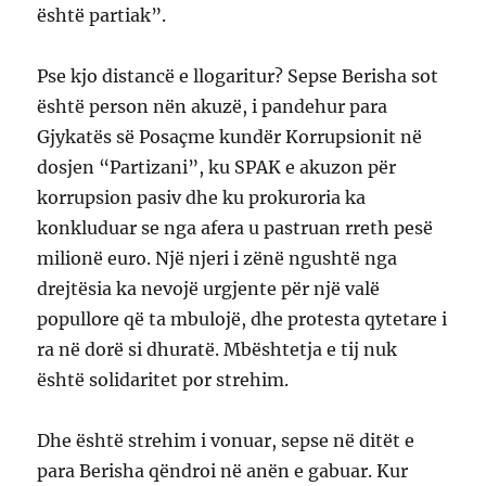
është partiak”.
Pse kjo distancë e llogaritur? Sepse Berisha sot
është person nën akuzë, i pandehur para
Gjykatës së Posaçme kundër Korrupsionit në
dosjen “Partizani”, ku SPAK e akuzon për
korrupsion pasiv dhe ku prokuroria ka
konkluduar se nga afera u pastruan rreth pesë
milionë euro. Një njeri i zënë ngushtë nga
drejtësia ka nevojë urgjente për një valë
popullore që ta mbulojë, dhe protesta qytetare i
ra në dorë si dhuratë. Mbështetja e tij nuk
është solidaritet por strehim.
Dhe është strehim i vonuar, sepse në ditët e
para Berisha qëndroi në anën e gabuar. Kur