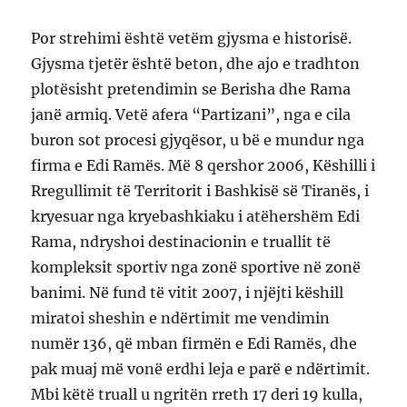
Por strehimi është vetëm gjysma e historisë.
Gjysma tjetër është beton, dhe ajo e tradhton
plotësisht pretendimin se Berisha dhe Rama
janë armiq. Vetë afera “Partizani”, nga e cila
buron sot procesi gjyqësor, u bë e mundur nga
firma e Edi Ramës. Më 8 qershor 2006, Këshilli i
Rregullimit të Territorit i Bashkisë së Tiranës, i
kryesuar nga kryebashkiaku i atëhershëm Edi
Rama, ndryshoi destinacionin e truallit të
kompleksit sportiv nga zonë sportive në zonë
banimi. Në fund të vitit 2007, i njëjti këshill
miratoi sheshin e ndërtimit me vendimin
numër 136, që mban firmën e Edi Ramës, dhe
pak muaj më vonë erdhi leja e parë e ndërtimit.
Mbi këtë truall u ngritën rreth 17 deri 19 kulla,