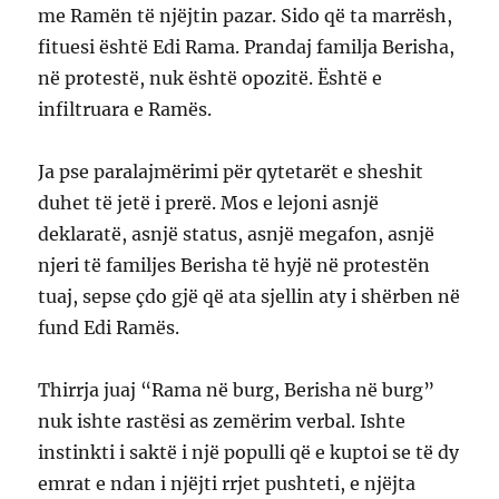
me Ramën të njëjtin pazar. Sido që ta marrësh,
fituesi është Edi Rama. Prandaj familja Berisha,
në protestë, nuk është opozitë. Është e
infiltruara e Ramës.
Ja pse paralajmërimi për qytetarët e sheshit
duhet të jetë i prerë. Mos e lejoni asnjë
deklaratë, asnjë status, asnjë megafon, asnjë
njeri të familjes Berisha të hyjë në protestën
tuaj, sepse çdo gjë që ata sjellin aty i shërben në
fund Edi Ramës.
Thirrja juaj “Rama në burg, Berisha në burg”
nuk ishte rastësi as zemërim verbal. Ishte
instinkti i saktë i një populli që e kuptoi se të dy
emrat e ndan i njëjti rrjet pushteti, e njëjta