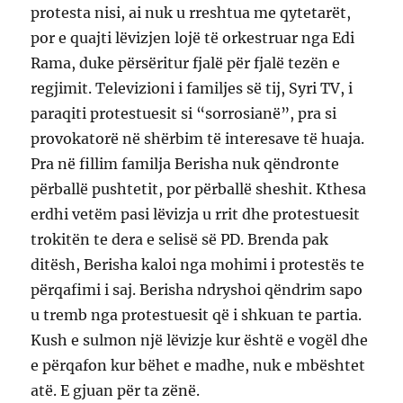
protesta nisi, ai nuk u rreshtua me qytetarët,
por e quajti lëvizjen lojë të orkestruar nga Edi
Rama, duke përsëritur fjalë për fjalë tezën e
regjimit. Televizioni i familjes së tij, Syri TV, i
paraqiti protestuesit si “sorrosianë”, pra si
provokatorë në shërbim të interesave të huaja.
Pra në fillim familja Berisha nuk qëndronte
përballë pushtetit, por përballë sheshit. Kthesa
erdhi vetëm pasi lëvizja u rrit dhe protestuesit
trokitën te dera e selisë së PD. Brenda pak
ditësh, Berisha kaloi nga mohimi i protestës te
përqafimi i saj. Berisha ndryshoi qëndrim sapo
u tremb nga protestuesit që i shkuan te partia.
Kush e sulmon një lëvizje kur është e vogël dhe
e përqafon kur bëhet e madhe, nuk e mbështet
atë. E gjuan për ta zënë.