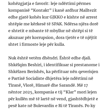
kohëzgjatja e favorit: leje ndërtimi përmes
kompanisë “Kontakt” i kanë ardhur Malltezit
edhe gjatë kohës kur GJKKO e kishte në arrest
shtëpie me kërkesë të SPAK. Ndërsa njëra dorë
e shtetit e mbante të mbyllur në shtëpi si të
akuzuar për korrupsion, dora tjetër e të njëjtit
shtet i firmoste leje për kulla.
Nuk është vetëm dhëndri. Është edhe djali.
Shkëlqim Beshiri, i identifikuar si prestanome i
Shkëlzen Berishës, ka përfituar nën qeverisjen
e Partisë Socialiste dhjetëra leje ndërtimi në
Tiranë, Vlorë, Himarë dhe Sarandë. Më 17
nëntor 2025, kompania e tij “Klar” mori lejen
për kullën më të lartë në vend, gjashtëdhjetë e
pesë kate në Bulevardin e Ri të Tiranës. Po ky