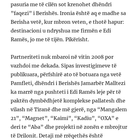
pasuria me të cilën sot krenohet dhëndri
”faqezi” i Berishës. Ironia është aq e madhe sa
Berisha vetë, kur mbron veten, e thotë hapur:
destinacioni u ndryshua me firmën e Edi
Ramës, jo me të tijën. Pikërisht.
Partneriteti nuk mbaroi në vitin 2008 por
vazhdoi me dekada. Sipas investigimeve të
publikuara, përfshirë ato të botuara nga vetë
Pamfleti, dhëndri i Berishës Jamarbër Malltezi
ka marrë nga pushteti i Edi Ramës leje për të
paktën dymbëdhjetë komplekse pallatesh dhe
vilash në Tiranë dhe më gjerë, nga “Mangalem
21”, “Magnet”, “Kaimi”, “Kadiu”, “OXA” e
deri te “Aba” dhe projekti në zonën e mbrojtur
të Drilonit. Detaji më rrëqethës është