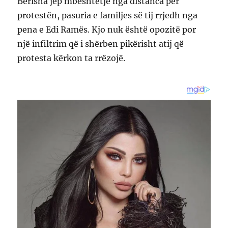
Berisha jep mbështetje nga distanca për
protestën, pasuria e familjes së tij rrjedh nga
pena e Edi Ramës. Kjo nuk është opozitë por
një infiltrim që i shërben pikërisht atij që
protesta kërkon ta rrëzojë.