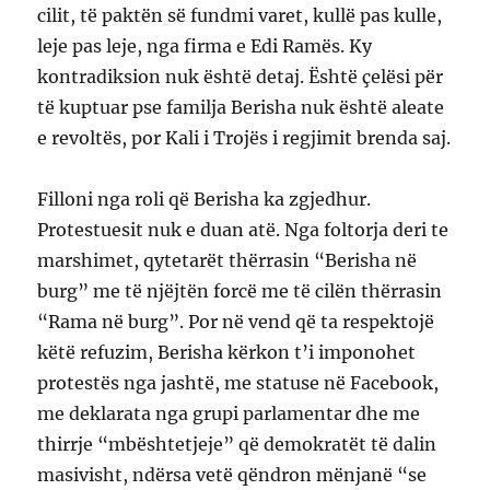
cilit, të paktën së fundmi varet, kullë pas kulle,
leje pas leje, nga firma e Edi Ramës. Ky
kontradiksion nuk është detaj. Është çelësi për
të kuptuar pse familja Berisha nuk është aleate
e revoltës, por Kali i Trojës i regjimit brenda saj.
Filloni nga roli që Berisha ka zgjedhur.
Protestuesit nuk e duan atë. Nga foltorja deri te
marshimet, qytetarët thërrasin “Berisha në
burg” me të njëjtën forcë me të cilën thërrasin
“Rama në burg”. Por në vend që ta respektojë
këtë refuzim, Berisha kërkon t’i imponohet
protestës nga jashtë, me statuse në Facebook,
me deklarata nga grupi parlamentar dhe me
thirrje “mbështetjeje” që demokratët të dalin
masivisht, ndërsa vetë qëndron mënjanë “se