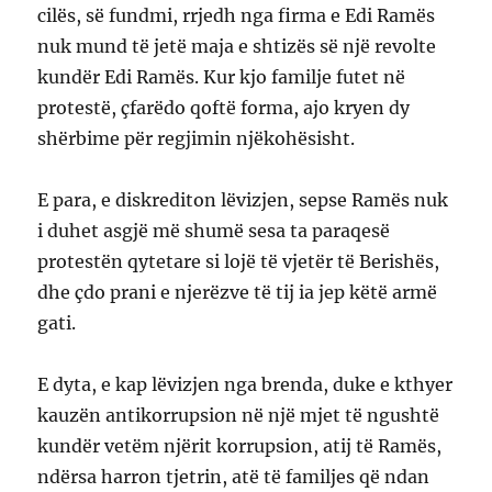
cilës, së fundmi, rrjedh nga firma e Edi Ramës
nuk mund të jetë maja e shtizës së një revolte
kundër Edi Ramës. Kur kjo familje futet në
protestë, çfarëdo qoftë forma, ajo kryen dy
shërbime për regjimin njëkohësisht.
E para, e diskrediton lëvizjen, sepse Ramës nuk
i duhet asgjë më shumë sesa ta paraqesë
protestën qytetare si lojë të vjetër të Berishës,
dhe çdo prani e njerëzve të tij ia jep këtë armë
gati.
E dyta, e kap lëvizjen nga brenda, duke e kthyer
kauzën antikorrupsion në një mjet të ngushtë
kundër vetëm njërit korrupsion, atij të Ramës,
ndërsa harron tjetrin, atë të familjes që ndan