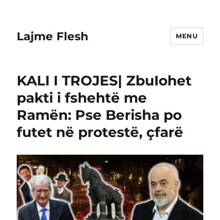
Lajme Flesh
MENU
KALI I TROJES| ZbuIohet
pakti i fshehtë me
Ramën: Pse Berisha po
futet në protestë, çfarë