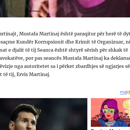
Martinajt, Mustafa Martinaj është paraqitur për herë të dy
osaçme Kundër Korrupsionit dhe Krimit të Organizuar, n
at e djalit të tij Seanca është shtyrë sërish për shkak të
avokatëve, por pas seancës Mustafa Martinaj ka deklaru
ëvizje nga autoritetet sa i përket zbardhjes së ngjarjes së
 të tij, Ervis Martinaj.