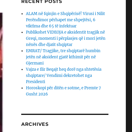
RECENT POSTS
ALAM në fqinjin e Shqipërisë! Virusi i Nilit
Perëndimor përhapet me shpejtësi, 6
viktìma dhe 65 të infektuar
Publikohet VIDEOJA e aksidentit tragjik në
Greqi, momenti i përplasjes që i mori jetën
nënës dhe djaΙit shqiptar
EMRAT/ Tragjike, tre shqiptarë humbin
jetën në aksident gjatë kthimit për në
Gjermani
Vajza e Ilir Beqajt heq dorë nga shtetësia
shqiptare/ Vendimi dekretohet nga
Presidenti
Horoskopi për ditën e sotme, e Premte 7
Gusht 2026
ARCHIVES