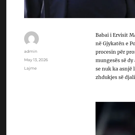
Babai i Ervisit 
në Gjykatën e P
Author
admin
procesin për pron
Posted
May 13, 2026
mungesës së dy 
on
Categories
Lajme
se nuk ka asnjë l
zhdukjes së djalit