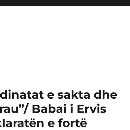
inatat e sakta dhe
au”/ Babai i Ervis
Iaratën e fortë