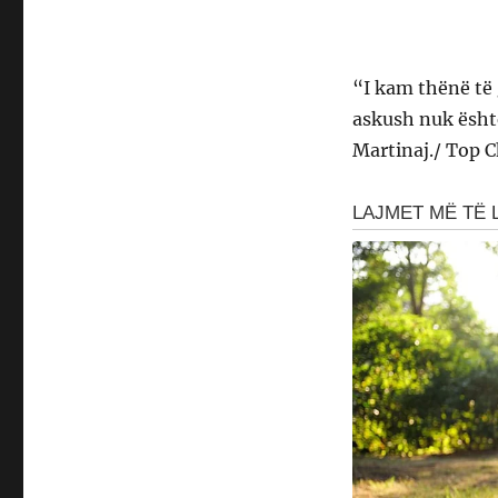
“I kam thënë të
askush nuk është
Martinaj./ Top 