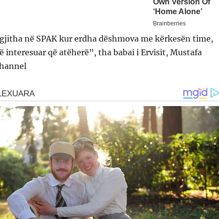
 gjitha në SPAK kur erdha dëshmova me kërkesën time,
 interesuar që atëherë”, tha babai i Ervisit, Mustafa
Channel