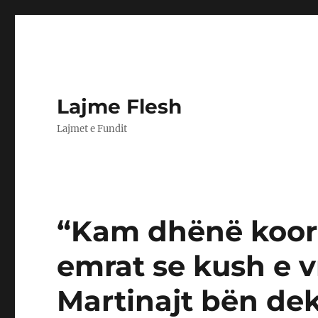
Lajme Flesh
Lajmet e Fundit
“Kam dhënë koord
emrat se kush e vr
Martinajt bën dek