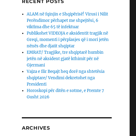
RECENT POSTS
ALAM në fqinjin e Shqipërisë! Virusi i Nilit
Perëndimor përhapet me shpejtësi, 6
viktìma dhe 65 të infektuar
Publikohet VIDEOJA e aksidentit tragjik në
Greqi, momenti i përplasjes që i mori jetën
nënës dhe djaΙit shqiptar
EMRAT/ Tragjike, tre shqiptarë humbin
jetën në aksident gjatë kthimit për në
Gjermani
Vajza e Ilir Beqajt heq dorë nga shtetësia
shqiptare/ Vendimi dekretohet nga
Presidenti
Horoskopi për ditën e sotme, e Premte 7
Gusht 2026
ARCHIVES