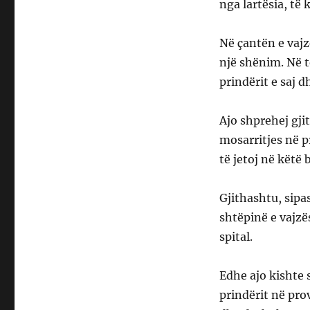
nga lartësia, të 
Në çantën e vajz
një shënim. Në t
prindërit e saj d
Ajo shprehej gji
mosarritjes në 
të jetoj në këtë 
Gjithashtu, sipas
shtëpinë e vajzës
spital.
Edhe ajo kishte
prindërit në pro