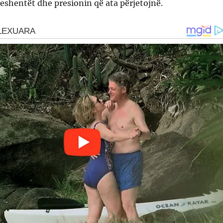
shentët dhe presionin që ata përjetojnë.