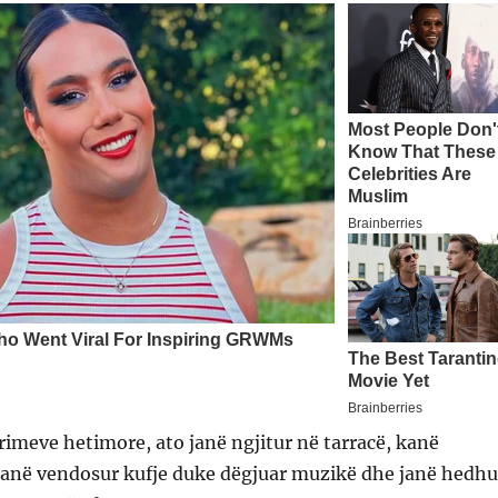
rimeve hetimore, ato janë ngjitur në tarracë, kanë
kanë vendosur kufje duke dëgjuar muzikë dhe janë hedhu