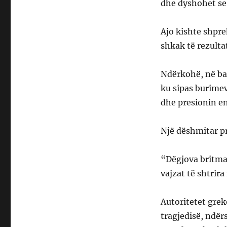
dhe dyshohet se 
Ajo kishte shpre
shkak të rezulta
Ndërkohë, në bane
ku sipas burime
dhe presionin e
Një dëshmitar p
“Dëgjova britma 
vajzat të shtrir
Autoritetet grek
tragjedisë, ndër