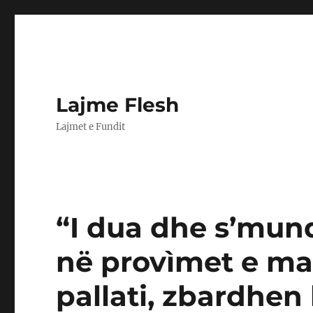
Lajme Flesh
Lajmet e Fundit
“I dua dhe s’mund
në provìmet e ma
pallati, zbardhen 