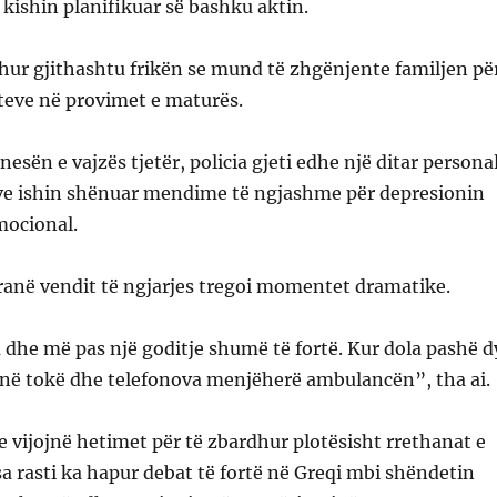
kishin planifikuar së bashku aktin.
hur gjithashtu frikën se mund të zhgënjente familjen pë
teve në provimet e maturës.
sën e vajzës tjetër, policia gjeti edhe një ditar personal
ve ishin shënuar mendime të ngjashme për depresionin
mocional.
ranë vendit të ngjarjes tregoi momentet dramatike.
dhe më pas një goditje shumë të fortë. Kur dola pashë d
a në tokë dhe telefonova menjëherë ambulancën”, tha ai.
e vijojnë hetimet për të zbardhur plotësisht rrethanat e
sa rasti ka hapur debat të fortë në Greqi mbi shëndetin