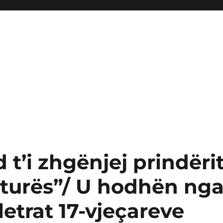
 t’i zhgënjej prindëri
turës”/ U hodhën ng
letrat 17-vjeçareve