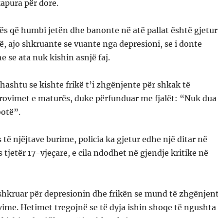
kapura për dore.
ës që humbi jetën dhe banonte në atë pallat është gjetur
ë, ajo shkruante se vuante nga depresioni, se i donte
he se ata nuk kishin asnjë faj.
thashtu se kishte frikë t’i zhgënjente për shkak të
provimet e maturës, duke përfunduar me fjalët: “Nuk dua
botë”.
 të njëjtave burime, policia ka gjetur edhe një ditar në
 tjetër 17-vjeçare, e cila ndodhet në gjendje kritike në
 shkruar për depresionin dhe frikën se mund të zhgënjen
vime. Hetimet tregojnë se të dyja ishin shoqe të ngushta