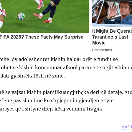
eke, dy adoleshentet kishin kaluar orët e fundit së
ohet se kishin konsumuar alkool para se të ngjiteshin n
allati gjashtëkatësh në zonë.
ë se vajzat kishin planifikuar gjithçka deri në detaje. At
 lënë pas shënime ku shpjegonin gjendjen e tyre
rsyet që i shtynë drejt këtij vendimi tragjik.