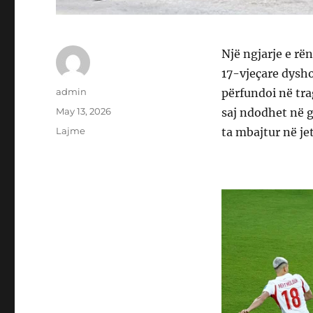
Një ngjarje e rën
17-vjeçare dysho
Author
admin
përfundoi në tra
Posted
May 13, 2026
saj ndodhet në g
on
Categories
Lajme
ta mbajtur në jet