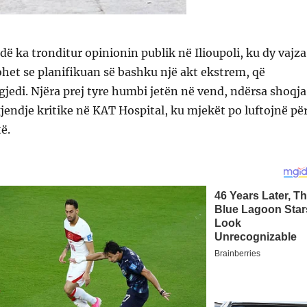
dë ka tronditur opinionin publik në Ilioupoli, ku dy vajza
het se planifikuan së bashku një akt ekstrem, që
gjedi. Njëra prej tyre humbi jetën në vend, ndërsa shoqja
jendje kritike në KAT Hospital, ku mjekët po luftojnë pë
ë.