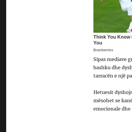
Sipas mediave gr
bashku dhe dysh
tarracën e një p
Hetuesit dyshojn
mësohet se kanë
emocionale dhe a