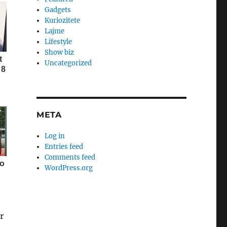
Gadgets
Kuriozitete
Lajme
Lifestyle
Show biz
Uncategorized
META
Log in
Entries feed
Comments feed
WordPress.org
r