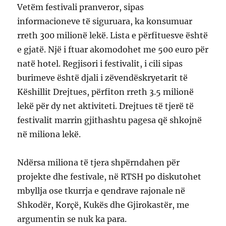
Vetëm festivali pranveror, sipas
informacioneve të siguruara, ka konsumuar
rreth 300 milionë lekë. Lista e përfituesve është
e gjatë. Një i ftuar akomodohet me 500 euro për
natë hotel. Regjisori i festivalit, i cili sipas
burimeve është djali i zëvendëskryetarit të
Këshillit Drejtues, përfiton rreth 3.5 milionë
lekë për dy net aktiviteti. Drejtues të tjerë të
festivalit marrin gjithashtu pagesa që shkojnë
në miliona lekë.
Ndërsa miliona të tjera shpërndahen për
projekte dhe festivale, në RTSH po diskutohet
mbyllja ose tkurrja e qendrave rajonale në
Shkodër, Korçë, Kukës dhe Gjirokastër, me
argumentin se nuk ka para.