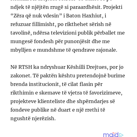
ndjek të njëjtën rrugë si paraardhësit. Projekti
“Zëra që nuk vdesin” i Baton Haxhiut, i
refuzuar fillimisht, po rikthehet sërish në
tavolinë, ndërsa televizioni publik përballet me
mungesë fondesh për punonjësit dhe me
mbylljen e mundshme të qendrave rajonale.
Në RTSH ka ndryshuar Këshilli Drejtues, por jo
zakonet. Të paktën kështu pretendojnë burime
brenda institucionit, të cilat flasin për
rikthimin e skemave të vjetra të favorizimeve,
projekteve klienteliste dhe shpërndarjes së
fondeve publike në duart e një rrethi të
ngushtë njerëzish.