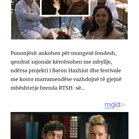
Punonjësit ankohen për mungesë fondesh,
qendrat rajonale kërcënohen me mbyllje,
ndërsa projekti i Baton Haxhiut dhe festivale
me kosto marramendëse vazhdojnë të gjejnë
mbështetje brenda RTSH-së…