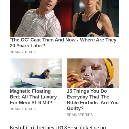
Këshilli i ri drejtues i RTSH-së duket se po