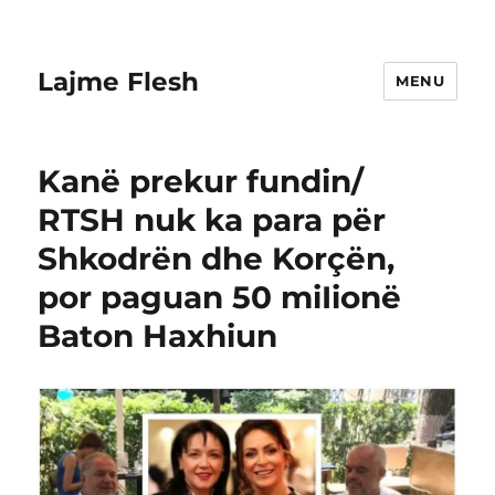
Lajme Flesh
MENU
Kanë prekur fundin/
RTSH nuk ka para për
Shkodrën dhe Korçën,
por paguan 50 miIionë
Baton Haxhiun