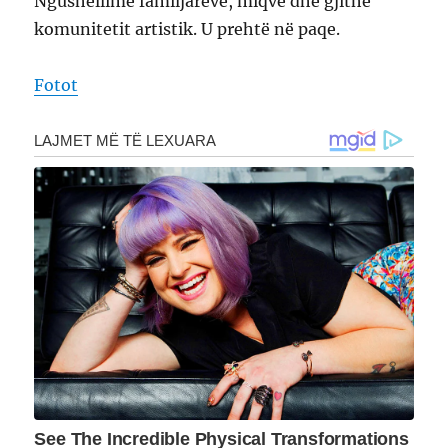
Ngushëllime familjarëve, miqve dhe gjithë
komunitetit artistik. U prehtë në paqe.
Fotot