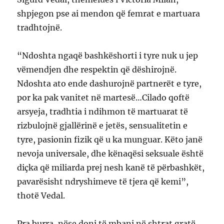
shpjegon pse ai mendon që femrat e martuara
tradhtojnë.
“Ndoshta ngaqë bashkëshorti i tyre nuk u jep
vëmendjen dhe respektin që dëshirojnë.
Ndoshta ato ende dashurojnë partnerët e tyre,
por ka pak vanitet në martesë…Cilado qoftë
arsyeja, tradhtia i ndihmon të martuarat të
rizbulojnë gjallërinë e jetës, sensualitetin e
tyre, pasionin fizik që u ka munguar. Këto janë
nevoja universale, dhe kënaqësi seksuale është
diçka që miliarda prej nesh kanë të përbashkët,
pavarësisht ndryshimeve të tjera që kemi”,
thotë Vedal.
Pra burra, nëse doni të mbani në shtrat gratë