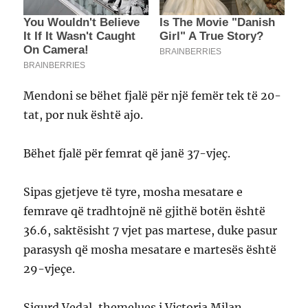
Mendoni se bëhet fjalë për një femër tek të 20-
tat, por nuk është ajo.
Bëhet fjalë për femrat që janë 37-vjeç.
Sipas gjetjeve të tyre, mosha mesatare e
femrave që tradhtojnë në gjithë botën është
36.6, saktësisht 7 vjet pas martese, duke pasur
parasysh që mosha mesatare e martesës është
29-vjeçe.
Sigurd Vedal, themelues i Victoria Milan,