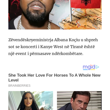
Zëvendëskryeministrja Albana Koçiu u shpreh
sot se koncerti i Kanye West në Tiranë është
një event i përmasave ndërkombëtare.