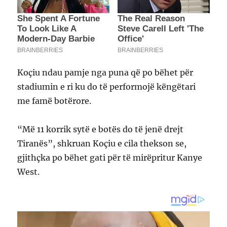
Koçiu ndau pamje nga puna që po bëhet për
stadiumin e ri ku do të performojë këngëtari
me famë botërore.
“Më 11 korrik sytë e botës do të jenë drejt
Tiranës”, shkruan Koçiu e cila thekson se,
gjithçka po bëhet gati për të mirëpritur Kanye
West.