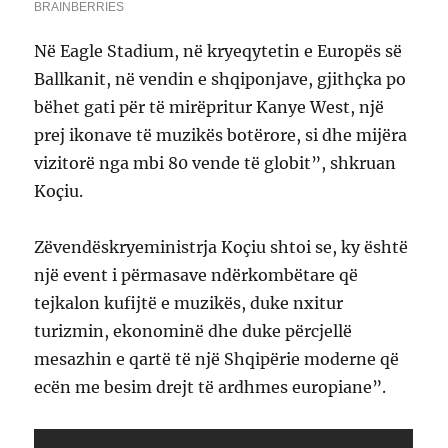
Në Eagle Stadium, në kryeqytetin e Europës së
Ballkanit, në vendin e shqiponjave, gjithçka po
bëhet gati për të mirëpritur Kanye West, një
prej ikonave të muzikës botërore, si dhe mijëra
vizitorë nga mbi 80 vende të globit”, shkruan
Koçiu.
Zëvendëskryeministrja Koçiu shtoi se, ky është
një event i përmasave ndërkombëtare që
tejkalon kufijtë e muzikës, duke nxitur
turizmin, ekonominë dhe duke përcjellë
mesazhin e qartë të një Shqipërie moderne që
ecën me besim drejt të ardhmes europiane”.