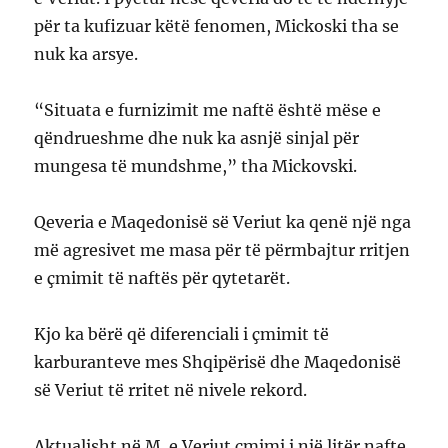
për ta kufizuar këtë fenomen, Mickoski tha se
nuk ka arsye.
“Situata e furnizimit me naftë është mëse e
qëndrueshme dhe nuk ka asnjë sinjal për
mungesa të mundshme,” tha Mickovski.
Qeveria e Maqedonisë së Veriut ka qenë një nga
më agresivet me masa për të përmbajtur rritjen
e çmimit të naftës për qytetarët.
Kjo ka bërë që diferenciali i çmimit të
karburanteve mes Shqipërisë dhe Maqedonisë
së Veriut të rritet në nivele rekord.
Aktualisht në M. e Veriut çmimi i një litër nafte