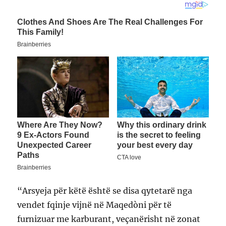
“Arsyeja për këtë është se disa qytetarë nga
vendet fqinje vijnë në Maqedòni për të
furnizuar me karburant, veçanërisht në zonat