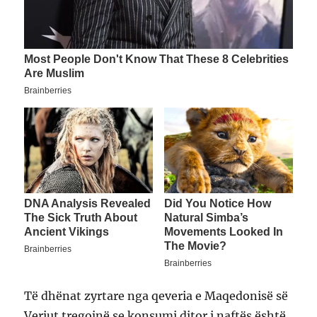
Të dhënat zyrtare nga qeveria e Maqedonisë së
Veriut tregojnë se konsumi ditor i naftës është