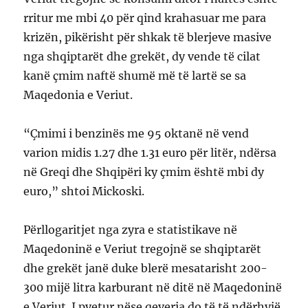
rritur me mbi 40 për qind krahasuar me para
krizën, pikërisht për shkak të blerjeve masive
nga shqiptarët dhe grekët, dy vende të cilat
kanë çmim naftë shumë më të lartë se sa
Maqedonia e Veriut.
“Çmimi i benzinës me 95 oktanë në vend
varion midis 1.27 dhe 1.31 euro për litër, ndërsa
në Greqi dhe Shqipëri ky çmim është mbi dy
euro,” shtoi Mickoski.
Përllogaritjet nga zyra e statistikave në
Maqedoninë e Veriut tregojnë se shqiptarët
dhe grekët janë duke blerë mesatarisht 200-
300 mijë litra karburant në ditë në Maqedoninë
e Veriut. I pyetur nëse qeveria do të të ndërhyjë