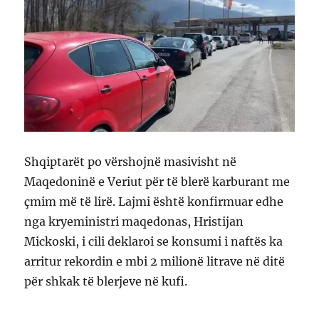
Shqiptarët po vërshojnë masivisht në
Maqedoninë e Veriut për të blerë karburant me
çmim më të lirë. Lajmi është konfirmuar edhe
nga kryeministri maqedonas, Hristijan
Mickoski, i cili deklaroi se konsumi i naftës ka
arritur rekordin e mbi 2 milionë litrave në ditë
për shkak të blerjeve në kufi.