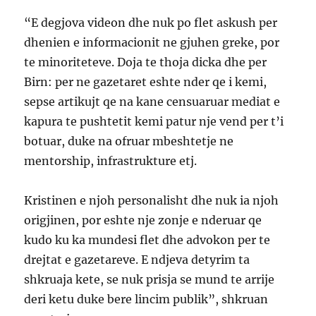
“E degjova videon dhe nuk po flet askush per
dhenien e informacionit ne gjuhen greke, por
te minoriteteve. Doja te thoja dicka dhe per
Birn: per ne gazetaret eshte nder qe i kemi,
sepse artikujt qe na kane censuaruar mediat e
kapura te pushtetit kemi patur nje vend per t’i
botuar, duke na ofruar mbeshtetje ne
mentorship, infrastrukture etj.
Kristinen e njoh personalisht dhe nuk ia njoh
origjinen, por eshte nje zonje e nderuar qe
kudo ku ka mundesi flet dhe advokon per te
drejtat e gazetareve. E ndjeva detyrim ta
shkruaja kete, se nuk prisja se mund te arrije
deri ketu duke bere lincim publik”, shkruan