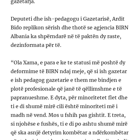
gazetarja.
Deputeti dhe ish-pedagogu i Gazetarisë, Ardit
Bido replikon sërish dhe thotë se agjencia BIRN
Albania ka shpërndarë në të paktën dy raste,
dezinformata për të.
“Ola Xama, e para e ke te statusi më poshtë dy
deformime të BIRN ndaj meje, që si ish gazetar
e ish pedagog gazetarie e them me bindjen e
plotë profesionale që janë të qëllimshme e të
papranueshme. E dyta, për minoritetet flet dhe
ti e di shumë mirë cili është minoriteti më i
madh në vend. Mos u fshih pas gishtit. E treta,
si njohëse e fushës, ti e di po ashtu shumë mirë
që ska asnjë detyrim kombëtar a ndërkombëtar