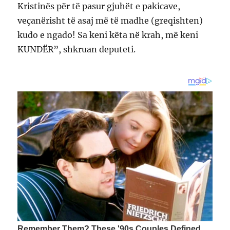
Kristinës për të pasur gjuhët e pakicave,
veçanërisht të asaj më të madhe (greqishten)
kudo e ngado! Sa keni këta në krah, më keni
KUNDËR”, shkruan deputeti.