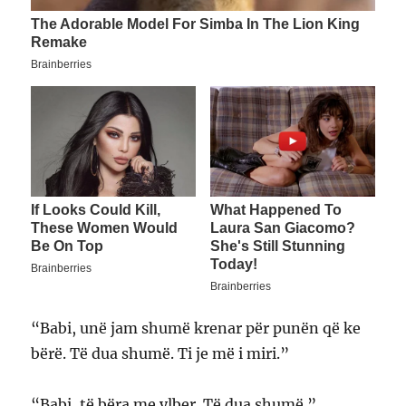
“Babi, unë jam shumë krenar për punën që ke
bërë. Të dua shumë. Ti je më i miri.”
“Babi, të bëra me ylber. Të dua shumë.”