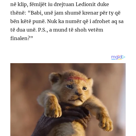
në klip, fëmijët iu drejtuan Ledionit duke
thënë: “Babi, unë jam shumë krenar për ty që
bën këtë punë. Nuk ka numër që i afrohet aq sa
të dua unë. P.S., a mund të shoh vetëm
finalen?”