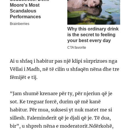
Ai u shfaq i habitur pas një klipi sùrprizues nga
Vëllai i Madh, në të cilin u shfaqën nëna dhe tre
fëmijët e tij.
“Jam shumë krenare për ty, për njeriun që je
sot. Ke treguar forcë, durim që më kanë
habitur. Për mua, suksesi yt nuk matet me si
sillesh. Faleminderit që je djali që je. Të dua,
bir”, u shpreh nëna e moderatorit.Ndërkohë,