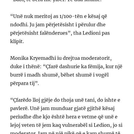
“Unë nuk meritoj as 1/100-tën e kësaj që
ndodhi. Ju jam përjetësisht i përulur dhe
përjetësisht falënderues”, tha Ledioni pas
klipit.
Monika Kryemadhi iu drejtua moderatorit,
duke i thënë: “Çfarë dashurie ka fëmija, kur një
burrë i madh shumë, bëhet shumë i vogël
përpara tij”.
“Çfarëdo lloj gjëje do thoja unë tani, do ishte e
pavlerë. Unë jam munduar gjatë gjithë kësaj
periudhe dhe kjo është hera e vetme që unë e
lejoj veten të jem kaq vulnerabël si Ledion, jo si
moderator. Jam në një pikë që e kam shumë të