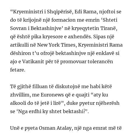
“Kryeministri i Shqipërisë, Edi Rama, njoftoi se
do të krijojnë një formacion me emrin ‘Shteti
Sovran i Bektashinjve’ në kryeqytetin Tiranë,
që është pika kryesore e axhendës. Sipas një
artikulli në New York Times, Kryeministri Rama
dëshiron t’u ofrojë bektashinjve një enklavë si
ajo e Vatikanit për të promovuar tolerancën
fetare.
Të gjithë filluan të diskutojnë me habi këtë
zhvillim, me Euronews që e quajti “aty ku
alkooli do të jetë i lirë”, duke pyetur njëherësh
se ‘Nga erdhi ky shtet bektashi?’.
Unë e pyeta Osman Atalay, një nga emrat më të