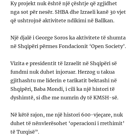
Ky projekt nuk është një çështje që zgjidhet
nga sot për nesër. SHBA dhe Izraeli kanë 30 vjet
që ushtrojnë aktivitete ndikimi në Ballkan.
Një djalë i George Soros ka aktivitete të shumta
në Shqipëri përmes Fondacionit ‘Open Society’.
Vizita e presidentit të Izraelit në Shqipëri së
fundmi nuk duhet injoruar. Herzog u takua
gjithashtu me liderin e tarikatit bektashi në
Shqipëri, Baba Mondi, i cili ka një histori të
dyshimtë, si dhe me numrin dy të KMSH-së.
Në këtë rajon, me një histori 600-vjeçare, nuk
duhet të nënvlerësohet ‘operacioni i rrethimit’
të Turqisë”.