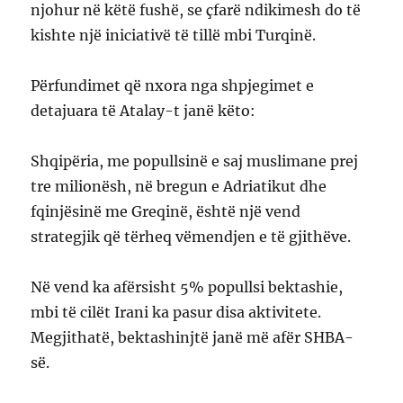
njohur në këtë fushë, se çfarë ndikimesh do të
kishte një iniciativë të tillë mbi Turqinë.
Përfundimet që nxora nga shpjegimet e
detajuara të Atalay-t janë këto:
Shqipëria, me popullsinë e saj muslimane prej
tre milionësh, në bregun e Adriatikut dhe
fqinjësinë me Greqinë, është një vend
strategjik që tërheq vëmendjen e të gjithëve.
Në vend ka afërsisht 5% popullsi bektashie,
mbi të cilët Irani ka pasur disa aktivitete.
Megjithatë, bektashinjtë janë më afër SHBA-
së.