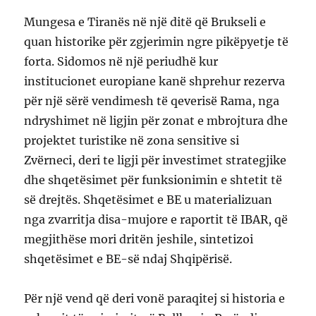
Mungesa e Tiranës në një ditë që Brukseli e
quan historike për zgjerimin ngre pikëpyetje të
forta. Sidomos në një periudhë kur
institucionet europiane kanë shprehur rezerva
për një sërë vendimesh të qeverisë Rama, nga
ndryshimet në ligjin për zonat e mbrojtura dhe
projektet turistike në zona sensitive si
Zvërneci, deri te ligji për investimet strategjike
dhe shqetësimet për funksionimin e shtetit të
së drejtës. Shqetësimet e BE u materializuan
nga zvarritja disa-mujore e raportit të IBAR, që
megjithëse mori dritën jeshile, sintetizoi
shqetësimet e BE-së ndaj Shqipërisë.
Për një vend që deri vonë paraqitej si historia e