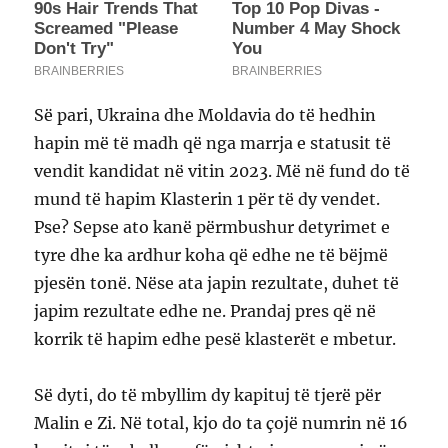
Së pari, Ukraina dhe Moldavia do të hedhin
hapin më të madh që nga marrja e statusit të
vendit kandidat në vitin 2023. Më në fund do të
mund të hapim Klasterin 1 për të dy vendet.
Pse? Sepse ato kanë përmbushur detyrimet e
tyre dhe ka ardhur koha që edhe ne të bëjmë
pjesën tonë. Nëse ata japin rezultate, duhet të
japim rezultate edhe ne. Prandaj pres që në
korrik të hapim edhe pesë klasterët e mbetur.
Së dyti, do të mbyllim dy kapituj të tjerë për
Malin e Zi. Në total, kjo do ta çojë numrin në 16