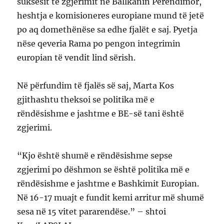
suksesit të zgjerimit në Ballkanin Perëndimor,
heshtja e komisioneres europiane mund të jetë
po aq domethënëse sa edhe fjalët e saj. Pyetja
nëse qeveria Rama po pengon integrimin
europian të vendit lind sërish.
Në përfundim të fjalës së saj, Marta Kos
gjithashtu theksoi se politika më e
rëndësishme e jashtme e BE-së tani është
zgjerimi.
“Kjo është shumë e rëndësishme sepse
zgjerimi po dëshmon se është politika më e
rëndësishme e jashtme e Bashkimit Europian.
Në 16-17 muajt e fundit kemi arritur më shumë
sesa në 15 vitet pararendëse.” – shtoi