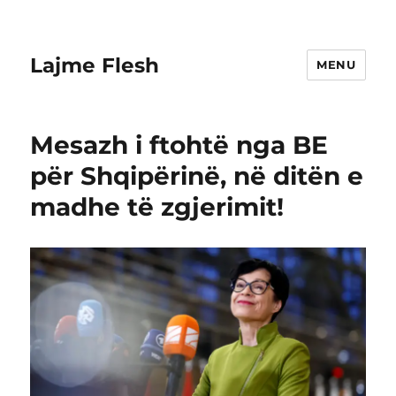
Lajme Flesh
MENU
Mesazh i ftohtë nga BE
për Shqipërinë, në ditën e
madhe të zgjerimit!