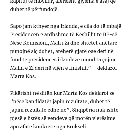
kapituj të mbyllur, afërsisht gjysma e asaj që
duhet të përfundojë.
Sapo jam kthyer nga Irlanda, e cila do të mbajë
Presidencën e ardhshme të Këshillit të BE-së.
Nëse Komisioni, Mali i Zi dhe shtetet anëtare
punojnë siç duhet, atëherë gjatë ose deri në
fund të presidencës irlandeze mund ta çojmë
Malin e Zi deri në vijën e finishit.” – deklaroi
Marta Kos.
Pikërisht në ditën kur Marta Kos deklaroi se
“nëse kandidatët japin rezultate, duhet të
japim rezultate edhe ne”, Shqipëria nuk ishte
pjesë e listës së vendeve që morën vlerësime
apo afate konkrete nga Brukseli.