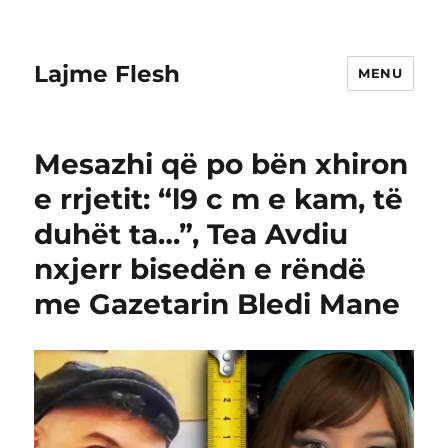
Lajme Flesh
MENU
Mesazhi që po bën xhiron
e rrjetit: “l9 c m e kam, të
duhët ta…”, Tea Avdiu
nxjerr bisedën e rëndë
me Gazetarin Bledi Mane