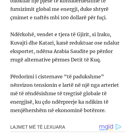
bllokuar një pjesë të konsiderueshme të
furnizimit global me energji, duke shtyrë
çmimet e naftës mbi 100 dollarë për fuçi.
Ndërkohë, vendet e tjera të Gjirit, si Iraku,
Kuvajti dhe Katari, kanë reduktuar ose ndalur
eksportet, ndërsa Arabia Saudite po përdor
rrugë alternative përmes Detit të Kuq.
Përdorimi i cisternave “të padukshme”
nënvizon tensionin e lartë në një nga arteriet
më të rëndësishme të tregtisë globale të
energjisë, ku çdo ndërprerje ka ndikim të
menjëhershëm në ekonominë botërore.