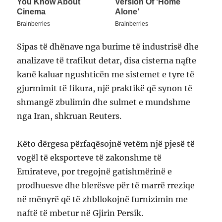
Sipas të dhënave nga burime të industrisë dhe
analizave të trafikut detar, disa cisterna nąfte
kanë kaluar ngushticën me sistemet e tyre të
gjurmimit të fikura, një praktikë që synon të
shmangë zbulimin dhe sulmet e mundshme
nga Iran, shkruan Reuters.
Këto dërgesa përfaqësojnë vetëm një pjesë të
vogël të eksporteve të zakonshme të
Emirateve, por tregojnë gatishmërinë e
prodhuesve dhe blerësve për të marrë rreziqe
në mënyrë që të zhbllokojnë furnizimin me
naftë të mbetur në Gjirin Persik.