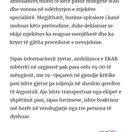
ambulancës mund të ketë pasur mungesë stafi
dhe vonesa në ndërhyrjen e mjekëve
specialistë. Megjithatë, burime spitalore i kanë
mohuar këto pretendime, duke deklaruar se
ekipi mjekësor ka reaguar menjëherë dhe ka
kryer të gjitha procedurat e nevojshme.
Sipas informacionit zyrtar, ambùlanca e EKAB
mbërriti në urgjencë pak para orës 05:00 të
mëngjesit, me 19-vjeçaren në gjendje kritike
pasi ishte gjetur pa ndjenja në sheshin qendror
të Argostoli. Ajo ishte transportuar nga ekipet e
shpëtimit pasi, sipas hetimeve, ishte braktisur
më herët në vendngjarje nga tre persona të
dyshuar.