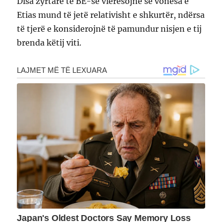
Disa zyrtarë të BE-së vlerësojnë se vonesa e
Etias mund të jetë relativisht e shkurtër, ndërsa
të tjerë e konsiderojnë të pamundur nisjen e tij
brenda këtij viti.