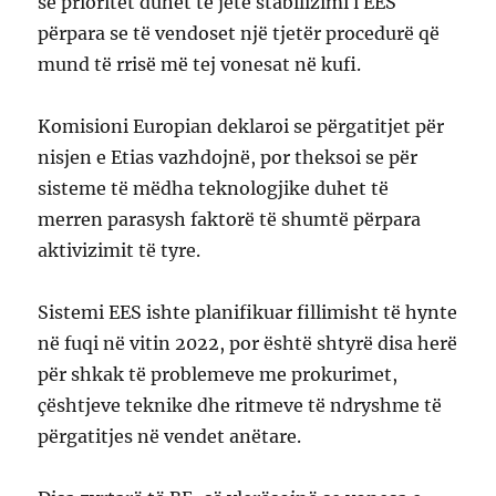
se prioritet duhet të jetë stabilizimi i EES
përpara se të vendoset një tjetër procedurë që
mund të rrisë më tej vonesat në kufi.
Komisioni Europian deklaroi se përgatitjet për
nisjen e Etias vazhdojnë, por theksoi se për
sisteme të mëdha teknologjike duhet të
merren parasysh faktorë të shumtë përpara
aktivizimit të tyre.
Sistemi EES ishte planifikuar fillimisht të hynte
në fuqi në vitin 2022, por është shtyrë disa herë
për shkak të problemeve me prokurimet,
çështjeve teknike dhe ritmeve të ndryshme të
përgatitjes në vendet anëtare.