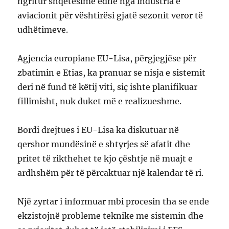
ngritur shqetësime edhe nga industria e
aviacionit për vështirësi gjatë sezonit veror të
udhëtimeve.
Agjencia europiane EU-Lisa, përgjegjëse për
zbatimin e Etias, ka pranuar se nisja e sistemit
deri në fund të këtij viti, siç ishte planifikuar
fillimisht, nuk duket më e realizueshme.
Bordi drejtues i EU-Lisa ka diskutuar në
qershor mundësinë e shtyrjes së afatit dhe
pritet të rikthehet te kjo çështje në muajt e
ardhshëm për të përcaktuar një kalendar të ri.
Një zyrtar i informuar mbi procesin tha se ende
ekzistojnë probleme teknike me sistemin dhe