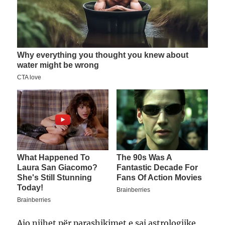
Ajo njihet për parashikimet e saj astrologjike