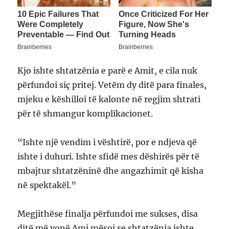
Kjo ishte shtatzënia e parë e Amit, e cila nuk
përfundoi siç pritej. Vetëm dy ditë para finales,
mjeku e këshilloi të kalonte në regjim shtrati
për të shmangur komplikacionet.
“Ishte një vendim i vështirë, por e ndjeva që
ishte i duhuri. Ishte sfidë mes dëshirës për të
mbajtur shtatzëninë dhe angazhimit që kisha
në spektakël.”
Megjithëse finalja përfundoi me sukses, disa
ditë më vonë Ami mësoi se shtatzënia ishte