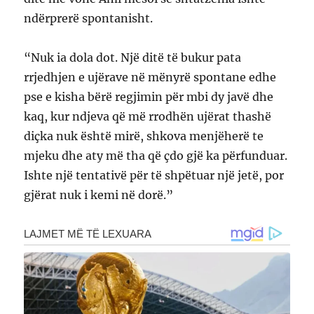
ndërprerë spontanisht.
“Nuk ia dola dot. Një ditë të bukur pata
rrjedhjen e ujërave në mënyrë spontane edhe
pse e kisha bërë regjimin për mbi dy javë dhe
kaq, kur ndjeva që më rrodhën ujërat thashë
diçka nuk është mirë, shkova menjëherë te
mjeku dhe aty më tha që çdo gjë ka përfunduar.
Ishte një tentativë për të shpëtuar një jetë, por
gjërat nuk i kemi në dorë.”