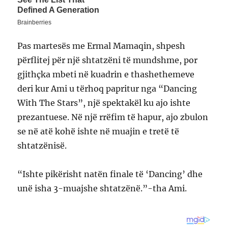
Pas martesës me Ermal Mamaqin, shpesh
përflitej për një shtatzëni të mundshme, por
gjithçka mbeti në kuadrin e thashethemeve
deri kur Ami u tërhoq papritur nga “Dancing
With The Stars”, një spektakël ku ajo ishte
prezantuese. Në një rrëfim të hapur, ajo zbulon
se në atë kohë ishte në muajin e tretë të
shtatzënisë.
“Ishte pikërisht natën finale të ‘Dancing’ dhe
unë isha 3-muajshe shtatzënë.”-tha Ami.