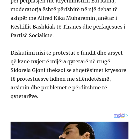
për përplasjen me kryeministrin Edi Rama,
moderatorja është përfshirë në një debat të
ashpër me Alfred Kika Muharemin, anëtar i
Këshillit Bashkiak të Tiranës dhe përfaqësues i
Partisë Socialiste.
Diskutimi nisi te protestat e fundit dhe arsyet
që kanë nxjerrë mijëra qytetarë në rrugë.
Sidorela Gjoni theksoi se shqetësimet kryesore
të protestuesve lidhen me shëndetësinë,
arsimin dhe problemet e përditshme të
qytetarëve.