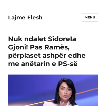
Lajme Flesh
MENU
Nuk ndalet SidoreIa
Gjoni! Pas Ramës,
përplaset ashpër edhe
me anëtarin e PS-së