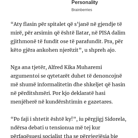
“Aty flasin për spitalet që s’janë në gjendje të
mirë, për arsimin që është llatar, në PISA dalim
gjithmonë të fundit ose të parafundit. Pra, për
këto gjëra ankohen njerëzit”, u shpreh ajo.
Nga ana tjetër, Alfred Kika Muharemi
argumentoi se qytetarët duhet të denoncojnë
më shumë informalitetin dhe shkeljet që hasin
në përditshmëri. Por kjo deklaratë hasi
menjëherë në kundërshtimin e gazetares.
“Po faji i shtetit është ky!”, iu përgjigj Sidorela,
ndërsa debati u tensionua më tej kur
përfaqësuesi socialist tha se përgjegjësia bie